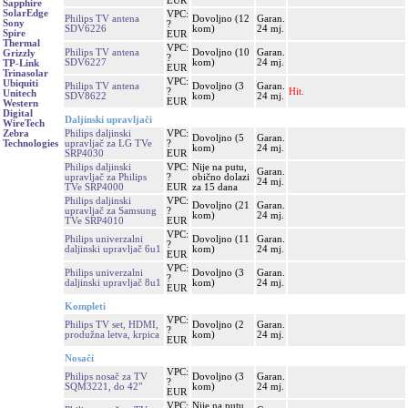
EUR
Sapphire
SolarEdge
VPC:
Philips TV antena
Dovoljno (12
Garan.
Sony
?
SDV6226
kom)
24 mj.
Spire
EUR
Thermal
VPC:
Philips TV antena
Dovoljno (10
Garan.
Grizzly
?
SDV6227
kom)
24 mj.
TP-Link
EUR
Trinasolar
VPC:
Ubiquiti
Philips TV antena
Dovoljno (3
Garan.
?
Hit.
Unitech
SDV8622
kom)
24 mj.
EUR
Western
Digital
Daljinski upravljači
WireTech
Philips daljinski
VPC:
Zebra
Dovoljno (5
Garan.
upravljač za LG TVe
?
Technologies
kom)
24 mj.
SRP4030
EUR
Philips daljinski
VPC:
Nije na putu,
Garan.
upravljač za Philips
?
obično dolazi
24 mj.
TVe SRP4000
EUR
za 15 dana
Philips daljinski
VPC:
Dovoljno (21
Garan.
upravljač za Samsung
?
kom)
24 mj.
TVe SRP4010
EUR
VPC:
Philips univerzalni
Dovoljno (11
Garan.
?
daljinski upravljač 6u1
kom)
24 mj.
EUR
VPC:
Philips univerzalni
Dovoljno (3
Garan.
?
daljinski upravljač 8u1
kom)
24 mj.
EUR
Kompleti
VPC:
Philips TV set, HDMI,
Dovoljno (2
Garan.
?
produžna letva, krpica
kom)
24 mj.
EUR
Nosači
VPC:
Philips nosač za TV
Dovoljno (3
Garan.
?
SQM3221, do 42"
kom)
24 mj.
EUR
VPC:
Nije na putu,