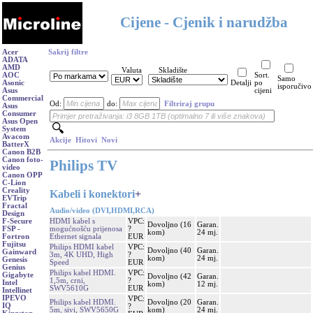
Cijene - Cjenik i narudžba
Acer
Sakrij filtre
ADATA
AMD
Valuta
Skladište
AOC
Sort.
Samo
Asonic
Detalji
po
isporučivo
Asus
cijeni
Commercial
Od:
do:
Filtriraj grupu
Asus
Consumer
Asus Open
System
Avacom
Akcije
Hitovi
Novi
BatterX
Canon B2B
Canon foto-
Philips TV
video
Canon OPP
C-Lion
Creality
Kabeli i konektori
+
EVTrip
Fractal
Audio/video (DVI,HDMI,RCA)
Design
HDMI kabel s
VPC:
F-Secure
Dovoljno (16
Garan.
mogućnošću prijenosa
?
FSP -
kom)
24 mj.
Ethernet signala
EUR
Fortron
Fujitsu
Philips HDMI kabel
VPC:
Dovoljno (40
Garan.
Gainward
3m, 4K UHD, High
?
kom)
24 mj.
Genesis
Speed
EUR
Genius
Philips kabel HDMI.
VPC:
Gigabyte
Dovoljno (42
Garan.
1,5m, crni,
?
Intel
kom)
12 mj.
SWV5610G
EUR
Intellinet
IPEVO
VPC:
Philips kabel HDMI.
Dovoljno (20
Garan.
IQ
?
5m, sivi, SWV5650G
kom)
24 mj.