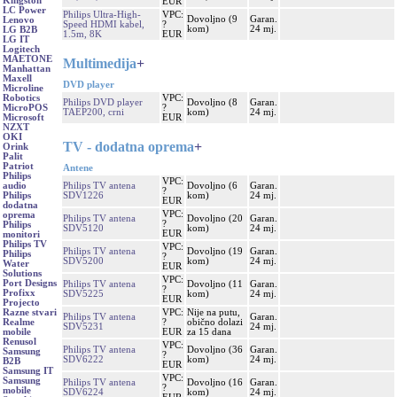
Kingston
EUR
LC Power
Philips Ultra-High-
VPC:
Dovoljno (9
Garan.
Lenovo
Speed HDMI kabel,
?
kom)
24 mj.
LG B2B
1.5m, 8K
EUR
LG IT
Logitech
MAETONE
Multimedija
+
Manhattan
Maxell
DVD player
Microline
VPC:
Robotics
Philips DVD player
Dovoljno (8
Garan.
?
MicroPOS
TAEP200, crni
kom)
24 mj.
EUR
Microsoft
NZXT
OKI
TV - dodatna oprema
+
Orink
Palit
Patriot
Antene
Philips
VPC:
Philips TV antena
Dovoljno (6
Garan.
audio
?
SDV1226
kom)
24 mj.
Philips
EUR
dodatna
VPC:
oprema
Philips TV antena
Dovoljno (20
Garan.
?
Philips
SDV5120
kom)
24 mj.
EUR
monitori
Philips TV
VPC:
Philips TV antena
Dovoljno (19
Garan.
Philips
?
SDV5200
kom)
24 mj.
Water
EUR
Solutions
VPC:
Port Designs
Philips TV antena
Dovoljno (11
Garan.
?
Profixx
SDV5225
kom)
24 mj.
EUR
Projecto
VPC:
Nije na putu,
Razne stvari
Philips TV antena
Garan.
?
obično dolazi
Realme
SDV5231
24 mj.
EUR
za 15 dana
mobile
Renusol
VPC:
Philips TV antena
Dovoljno (36
Garan.
Samsung
?
SDV6222
kom)
24 mj.
B2B
EUR
Samsung IT
VPC:
Samsung
Philips TV antena
Dovoljno (16
Garan.
?
mobile
SDV6224
kom)
24 mj.