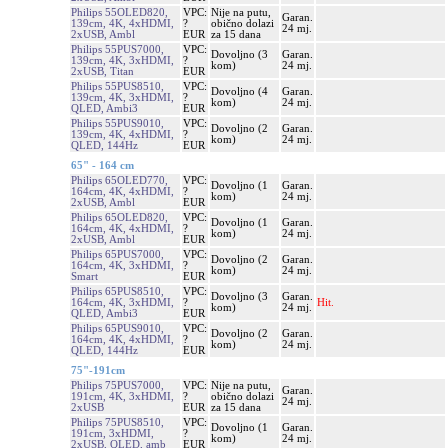
Philips 55OLED820,
VPC:
Nije na putu,
Garan.
139cm, 4K, 4xHDMI,
?
obično dolazi
24 mj.
2xUSB, Ambl
EUR
za 15 dana
Philips 55PUS7000,
VPC:
Dovoljno (3
Garan.
139cm, 4K, 3xHDMI,
?
kom)
24 mj.
2xUSB, Titan
EUR
Philips 55PUS8510,
VPC:
Dovoljno (4
Garan.
139cm, 4K, 3xHDMI,
?
kom)
24 mj.
QLED, Ambi3
EUR
Philips 55PUS9010,
VPC:
Dovoljno (2
Garan.
139cm, 4K, 4xHDMI,
?
kom)
24 mj.
QLED, 144Hz
EUR
65" - 164 cm
Philips 65OLED770,
VPC:
Dovoljno (1
Garan.
164cm, 4K, 4xHDMI,
?
kom)
24 mj.
2xUSB, Ambl
EUR
Philips 65OLED820,
VPC:
Dovoljno (1
Garan.
164cm, 4K, 4xHDMI,
?
kom)
24 mj.
2xUSB, Ambl
EUR
Philips 65PUS7000,
VPC:
Dovoljno (2
Garan.
164cm, 4K, 3xHDMI,
?
kom)
24 mj.
Smart
EUR
Philips 65PUS8510,
VPC:
Dovoljno (3
Garan.
164cm, 4K, 3xHDMI,
?
Hit.
kom)
24 mj.
QLED, Ambi3
EUR
Philips 65PUS9010,
VPC:
Dovoljno (2
Garan.
164cm, 4K, 4xHDMI,
?
kom)
24 mj.
QLED, 144Hz
EUR
75"-191cm
Philips 75PUS7000,
VPC:
Nije na putu,
Garan.
191cm, 4K, 3xHDMI,
?
obično dolazi
24 mj.
2xUSB
EUR
za 15 dana
Philips 75PUS8510,
VPC:
Dovoljno (1
Garan.
191cm, 3xHDMI,
?
kom)
24 mj.
2xUSB, QLED, amb
EUR