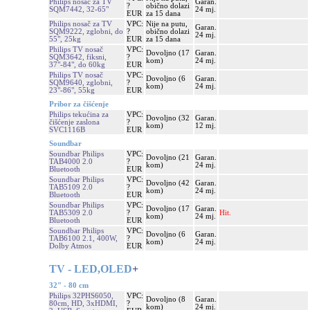
Philips nosač za TV
Garan.
?
obično dolazi
SQM7442, 32-65"
24 mj.
EUR
za 15 dana
Philips nosač za TV
VPC:
Nije na putu,
Garan.
SQM9222, zglobni, do
?
obično dolazi
24 mj.
55", 25kg
EUR
za 15 dana
Philips TV nosač
VPC:
Dovoljno (17
Garan.
SQM3642, fiksni,
?
kom)
24 mj.
37"-84", do 60kg
EUR
Philips TV nosač
VPC:
Dovoljno (6
Garan.
SQM9640, zglobni,
?
kom)
24 mj.
23"-86", 55kg
EUR
Pribor za čišćenje
Philips tekućina za
VPC:
Dovoljno (32
Garan.
čišćenje zaslona
?
kom)
12 mj.
SVC1116B
EUR
Soundbar
Soundbar Philips
VPC:
Dovoljno (21
Garan.
TAB4000 2.0
?
kom)
24 mj.
Bluetooth
EUR
Soundbar Philips
VPC:
Dovoljno (42
Garan.
TAB5109 2.0
?
kom)
24 mj.
Bluetooth
EUR
Soundbar Philips
VPC:
Dovoljno (17
Garan.
TAB5309 2.0
?
Hit.
kom)
24 mj.
Bluetooth
EUR
Soundbar Philips
VPC:
Dovoljno (6
Garan.
TAB6100 2.1, 400W,
?
kom)
24 mj.
Dolby Atmos
EUR
TV - LED,OLED
+
32" - 80 cm
Philips 32PHS6050,
VPC:
Dovoljno (8
Garan.
80cm, HD, 3xHDMI,
?
kom)
24 mj.