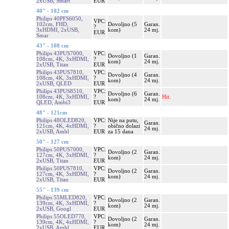
2xUSB, Smart
EUR
40" - 102 cm
Philips 40PFS6050,
VPC:
102cm, FHD,
Dovoljno (5
Garan.
?
3xHDMI, 2xUSB,
kom)
24 mj.
EUR
Smar
43" - 108 cm
Philips 43PUS7000,
VPC:
Dovoljno (1
Garan.
108cm, 4K, 3xHDMI,
?
kom)
24 mj.
2xUSB, Titan
EUR
Philips 43PUS7810,
VPC:
Dovoljno (4
Garan.
108cm, 4K, 3xHDMI,
?
kom)
24 mj.
2xUSB, QLED
EUR
Philips 43PUS8510,
VPC:
Dovoljno (6
Garan.
108cm, 4K, 3xHDMI,
?
Hit.
kom)
24 mj.
QLED, Ambi3
EUR
48" - 121cm
Philips 48OLED820,
VPC:
Nije na putu,
Garan.
121cm, 4K, 4xHDMI,
?
obično dolazi
24 mj.
2xUSB, Ambl
EUR
za 15 dana
50" - 127 cm
Philips 50PUS7000,
VPC:
Dovoljno (2
Garan.
127cm, 4K, 3xHDMI,
?
kom)
24 mj.
2xUSB, Titan
EUR
Philips 50PUS7810,
VPC:
Dovoljno (2
Garan.
127cm, 4K, 3xHDMI,
?
kom)
24 mj.
2xUSB, Titan
EUR
55" - 139 cm
Philips 55MLED820,
VPC:
Dovoljno (2
Garan.
139cm, 4K, 3xHDMI,
?
kom)
24 mj.
2xUSB, Googl
EUR
Philips 55OLED770,
VPC:
Dovoljno (2
Garan.
139cm, 4K, 4xHDMI,
?
kom)
24 mj.
2xUSB, Ambl
EUR