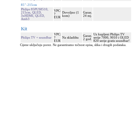
85"-215cm
Philips 85PUS8510,
VPC:
215cm, QLED,
Dovoljno (1
Garan.
?
3xHDMI, QLED,
kom)
24 mj.
EUR
Amb3
Kit
VPC:
Uz kupljeni Philips TV
Garan.
Philips TV + soundbar
?
Na skladištu
serije 7000, 9010 i OLED
2 god.
EUR
820 serije gratis soundbar!
Cijene uključuju porez. Ne garantiramo točnost opisa, slika i drugih podataka.