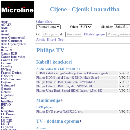
Cijene - Cjenik i narudžba
Acer
Sakrij filtre
ADATA
Valuta
Skladište
AMD
AOC
Asonic
Od:
do:
Filtriraj grupu
Asus Commercial
Akcije
Hitovi
Novi
Asus Consumer
Asus Open System
Avacom
Philips TV
BatterX
Canon B2B
Canon foto-video
Canon OPP
Kabeli i konektori
+
C-Lion
Creality
Audio/video (DVI,HDMI,RCA)
EVTrip
Fractal Design
HDMI kabel s mogućnošću prijenosa Ethernet signala
VPC: ?
F-Secure
Philips HDMI kabel 3m, 4K UHD, High Speed
VPC: ?
FSP - Fortron
Philips kabel HDMI. 1,5m, crni, SWV5610G
VPC: ?
Fujitsu
Gainward
Philips kabel HDMI. 5m, sivi, SWV5650G
VPC: ?
Genesis
Philips Ultra-High-Speed HDMI kabel, 1.5m, 8K
VPC: ?
Genius
Gigabyte
Intel
Multimedija
+
Intellinet
IPEVO
DVD player
IQ
Kingston
Philips DVD player TAEP200, crni
VPC: ?
LC Power
Lenovo
TV - dodatna oprema
+
LG B2B
LG IT
Logitech
Antene