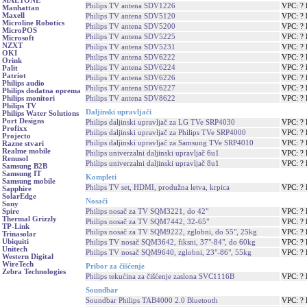
MAETONE
Philips TV antena SDV1226
VPC: ?
Manhattan
Maxell
Philips TV antena SDV5120
VPC: ?
Microline Robotics
Philips TV antena SDV5200
VPC: ?
MicroPOS
Philips TV antena SDV5225
VPC: ?
Microsoft
NZXT
Philips TV antena SDV5231
VPC: ?
OKI
Philips TV antena SDV6222
VPC: ?
Orink
Philips TV antena SDV6224
VPC: ?
Palit
Patriot
Philips TV antena SDV6226
VPC: ?
Philips audio
Philips TV antena SDV6227
VPC: ?
Philips dodatna oprema
Philips TV antena SDV8622
VPC: ?
Philips monitori
Philips TV
Daljinski upravljači
Philips Water Solutions
Port Designs
Philips daljinski upravljač za LG TVe SRP4030
VPC: ?
Profixx
Philips daljinski upravljač za Philips TVe SRP4000
VPC: ?
Projecto
Philips daljinski upravljač za Samsung TVe SRP4010
VPC: ?
Razne stvari
Realme mobile
Philips univerzalni daljinski upravljač 6u1
VPC: ?
Renusol
Philips univerzalni daljinski upravljač 8u1
VPC: ?
Samsung B2B
Samsung IT
Kompleti
Samsung mobile
Philips TV set, HDMI, produžna letva, krpica
VPC: ?
Sapphire
SolarEdge
Nosači
Sony
Philips nosač za TV SQM3221, do 42"
VPC: ?
Spire
Thermal Grizzly
Philips nosač za TV SQM7442, 32-65"
VPC: ?
TP-Link
Philips nosač za TV SQM9222, zglobni, do 55", 25kg
VPC: ?
Trinasolar
Ubiquiti
Philips TV nosač SQM3642, fiksni, 37"-84", do 60kg
VPC: ?
Unitech
Philips TV nosač SQM9640, zglobni, 23"-86", 55kg
VPC: ?
Western Digital
WireTech
Pribor za čišćenje
Zebra Technologies
Philips tekućina za čišćenje zaslona SVC1116B
VPC: ?
Soundbar
Soundbar Philips TAB4000 2.0 Bluetooth
VPC: ?