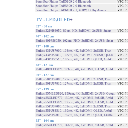
Soundbar Philips TAB5109 2.0 Bluetooth
VPC: ?
Soundbar Philips TAB5309 2.0 Bluetooth
VPC: ?
Soundbar Philips TAB6100 2.1, 400W, Dolby Atmos
VPC: ?
TV - LED,OLED
+
32" - 80 cm
Philips 32PHS6050, 80cm, HD, 3xHDMI, 2xUSB, Smart
VPC: ?
40" - 102 cm
Philips 40PFS6050, 102cm, FHD, 3xHDMI, 2xUSB, Smar
VPC: ?
43" - 108 cm
Philips 43PUS7000, 108cm, 4K, 3xHDMI, 2xUSB, Titan
VPC: ?
Philips 43PUS7810, 108cm, 4K, 3xHDMI, 2xUSB, QLED
VPC: ?
Philips 43PUS8510, 108cm, 4K, 3xHDMI, QLED, Ambi3
VPC: ?
48" - 121cm
Philips 48OLED820, 121cm, 4K, 4xHDMI, 2xUSB, Ambl
VPC: ?
50" - 127 cm
Philips 50PUS7000, 127cm, 4K, 3xHDMI, 2xUSB, Titan
VPC: ?
Philips 50PUS7810, 127cm, 4K, 3xHDMI, 2xUSB, Titan
VPC: ?
55" - 139 cm
Philips 55MLED820, 139cm, 4K, 3xHDMI, 2xUSB, Googl
VPC: ?
Philips 55OLED770, 139cm, 4K, 4xHDMI, 2xUSB, Ambl
VPC: ?
Philips 55OLED820, 139cm, 4K, 4xHDMI, 2xUSB, Ambl
VPC: ?
Philips 55PUS7000, 139cm, 4K, 3xHDMI, 2xUSB, Titan
VPC: ?
Philips 55PUS8510, 139cm, 4K, 3xHDMI, QLED, Ambi3
VPC: ?
Philips 55PUS9010, 139cm, 4K, 4xHDMI, QLED, 144Hz
VPC: ?
65" - 164 cm
Philips 65OLED770, 164cm, 4K, 4xHDMI, 2xUSB, Ambl
VPC: ?