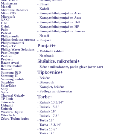
MAETONE
Manhattan
- Filteri
Maxell
- Kabeli
Microline Robotics
- Kompatibilni punjač za Acer
MicroPOS
Microsoft
- Kompatibilni punjač za Asus
NZXT
- Kompatibilni punjač za Dell
OKI
Orink
- Kompatibilni punjač za HP
Palit
- Kompatibilni punjač za Lenovo
Patriot
- Nosači
Philips audio
Philips dodatna oprema
- Punjači
Philips monitori
Punjači
+
Philips TV
Philips Water Solutions
- Mobiteli i tableti
Port Designs
- Notebook
Profixx
Projecto
Slušalice, mikrofoni
+
Razne stvari
Realme mobile
- Žične s mikrofonom, preko glave (over-ear)
Renusol
Tipkovnice
+
Samsung B2B
Samsung IT
- Bežično
Samsung mobile
- Bluetooth
Sapphire
SolarEdge
- Komplet, bežično
Sony
- Podloga za tipkovnicu
Spire
Thermal Grizzly
Torbe
+
TP-Link
Trinasolar
- Ruksak 13.3/14"
Ubiquiti
- Ruksak 15.6"
Unitech
- Ruksak 16"
Western Digital
WireTech
- Ruksak 17,3"
Zebra Technologies
- Torba 10"
- Torba 13.3/14"
- Torba 15.6"
- Torba 16"