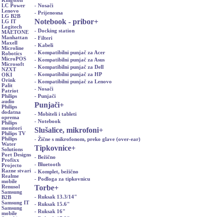
Kingston
- Nosači
LC Power
Lenovo
- Prijenosna
LG B2B
Notebook - pribor
+
LG IT
Logitech
- Docking station
MAETONE
Manhattan
- Filteri
Maxell
- Kabeli
Microline
- Kompatibilni punjač za Acer
Robotics
MicroPOS
- Kompatibilni punjač za Asus
Microsoft
- Kompatibilni punjač za Dell
NZXT
- Kompatibilni punjač za HP
OKI
Orink
- Kompatibilni punjač za Lenovo
Palit
- Nosači
Patriot
- Punjači
Philips
audio
Punjači
+
Philips
dodatna
- Mobiteli i tableti
oprema
- Notebook
Philips
monitori
Slušalice, mikrofoni
+
Philips TV
Philips
- Žične s mikrofonom, preko glave (over-ear)
Water
Tipkovnice
+
Solutions
Port Designs
- Bežično
Profixx
- Bluetooth
Projecto
Razne stvari
- Komplet, bežično
Realme
- Podloga za tipkovnicu
mobile
Torbe
+
Renusol
Samsung
- Ruksak 13.3/14"
B2B
Samsung IT
- Ruksak 15.6"
Samsung
- Ruksak 16"
mobile