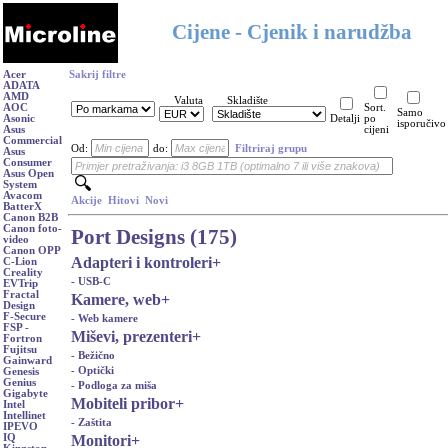
Cijene - Cjenik i narudžba
Acer
Sakrij filtre
ADATA
AMD
Valuta
Skladište
AOC
Sort.
Samo
Asonic
Detalji
po
isporučivo
Asus
cijeni
Commercial
Od:
do:
Filtriraj grupu
Asus
Consumer
Asus Open
System
Avacom
Akcije
Hitovi
Novi
BatterX
Canon B2B
Canon foto-
Port Designs (175)
video
Canon OPP
Adapteri i kontroleri
+
C-Lion
Creality
- USB-C
EVTrip
Fractal
Kamere, web
+
Design
F-Secure
- Web kamere
FSP -
Miševi, prezenteri
+
Fortron
Fujitsu
- Bežično
Gainward
- Optički
Genesis
Genius
- Podloga za miša
Gigabyte
Mobiteli pribor
+
Intel
Intellinet
- Zaštita
IPEVO
Monitori
+
IQ