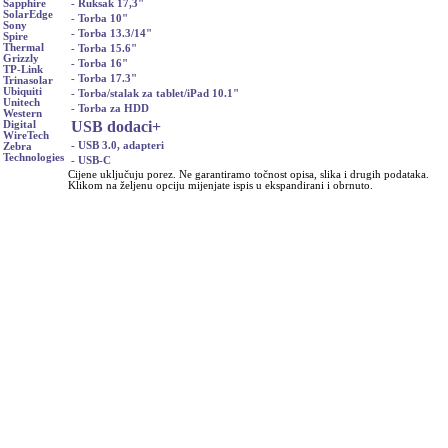
- Ruksak 17,3"
Sapphire
SolarEdge
- Torba 10"
Sony
- Torba 13.3/14"
Spire
Thermal
- Torba 15.6"
Grizzly
- Torba 16"
TP-Link
- Torba 17.3"
Trinasolar
Ubiquiti
- Torba/stalak za tablet/iPad 10.1"
Unitech
- Torba za HDD
Western
USB dodaci
+
Digital
WireTech
- USB 3.0, adapteri
Zebra
Technologies
- USB-C
Cijene uključuju porez. Ne garantiramo točnost opisa, slika i drugih podataka.
Klikom na željenu opciju mijenjate ispis u ekspandirani i obrnuto.