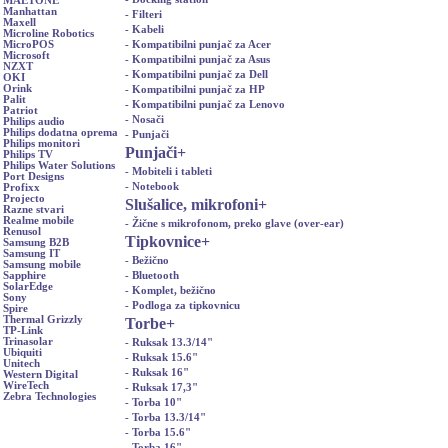
MAETONE
Manhattan
- Filteri
Maxell
- Kabeli
Microline Robotics
- Kompatibilni punjač za Acer
MicroPOS
Microsoft
- Kompatibilni punjač za Asus
NZXT
- Kompatibilni punjač za Dell
OKI
Orink
- Kompatibilni punjač za HP
Palit
- Kompatibilni punjač za Lenovo
Patriot
- Nosači
Philips audio
Philips dodatna oprema
- Punjači
Philips monitori
Punjači
+
Philips TV
Philips Water Solutions
- Mobiteli i tableti
Port Designs
- Notebook
Profixx
Projecto
Slušalice, mikrofoni
+
Razne stvari
Realme mobile
- Žične s mikrofonom, preko glave (over-ear)
Renusol
Tipkovnice
+
Samsung B2B
Samsung IT
- Bežično
Samsung mobile
- Bluetooth
Sapphire
SolarEdge
- Komplet, bežično
Sony
- Podloga za tipkovnicu
Spire
Thermal Grizzly
Torbe
+
TP-Link
Trinasolar
- Ruksak 13.3/14"
Ubiquiti
- Ruksak 15.6"
Unitech
- Ruksak 16"
Western Digital
WireTech
- Ruksak 17,3"
Zebra Technologies
- Torba 10"
- Torba 13.3/14"
- Torba 15.6"
- Torba 16"