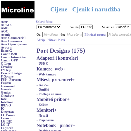
Cijene - Cjenik i narudžba
Acer
Sakrij filtre
ADATA
Valuta
Skladište
AMD
AOC
Asonic
Od:
do:
Filtriraj grupu
Asus Commercial
Akcije
Hitovi
Novi
Asus Consumer
Asus Open System
Avacom
Port Designs (175)
BatterX
Canon B2B
Adapteri i kontroleri
+
Canon foto-video
Canon OPP
- USB-C
C-Lion
Creality
Kamere, web
+
EVTrip
Fractal Design
- Web kamere
F-Secure
Miševi, prezenteri
+
FSP - Fortron
Fujitsu
- Bežično
Gainward
Genesis
- Optički
Genius
- Podloga za miša
Gigabyte
Mobiteli pribor
+
Intel
Intellinet
- Zaštita
IPEVO
IQ
Monitori
+
Kingston
LC Power
- Nosači
Lenovo
- Prijenosna
LG B2B
Notebook - pribor
+
LG IT
Logitech
- Docking station