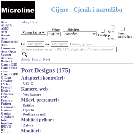
Cijene - Cjenik i narudžba
Acer
Sakrij filtre
ADATA
AMD
Valuta
Skladište
AOC
Sort.
Samo
Asonic
Detalji
po
isporučivo
Asus
cijeni
Commercial
Od:
do:
Filtriraj grupu
Asus
Consumer
Asus Open
System
Avacom
Akcije
Hitovi
Novi
BatterX
Canon B2B
Canon foto-
Port Designs (175)
video
Canon OPP
Adapteri i kontroleri
+
C-Lion
Creality
- USB-C
EVTrip
Fractal
Kamere, web
+
Design
F-Secure
- Web kamere
FSP -
Miševi, prezenteri
+
Fortron
Fujitsu
- Bežično
Gainward
- Optički
Genesis
Genius
- Podloga za miša
Gigabyte
Mobiteli pribor
+
Intel
Intellinet
- Zaštita
IPEVO
Monitori
+
IQ