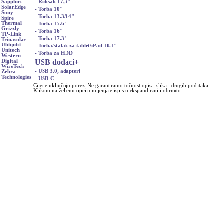
- Ruksak 17,3"
Sapphire
SolarEdge
- Torba 10"
Sony
- Torba 13.3/14"
Spire
Thermal
- Torba 15.6"
Grizzly
- Torba 16"
TP-Link
- Torba 17.3"
Trinasolar
Ubiquiti
- Torba/stalak za tablet/iPad 10.1"
Unitech
- Torba za HDD
Western
USB dodaci
+
Digital
WireTech
- USB 3.0, adapteri
Zebra
Technologies
- USB-C
Cijene uključuju porez. Ne garantiramo točnost opisa, slika i drugih podataka.
Klikom na željenu opciju mijenjate ispis u ekspandirani i obrnuto.