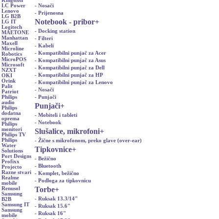
Kingston
- Nosači
LC Power
Lenovo
- Prijenosna
LG B2B
Notebook - pribor
+
LG IT
Logitech
- Docking station
MAETONE
Manhattan
- Filteri
Maxell
- Kabeli
Microline
- Kompatibilni punjač za Acer
Robotics
MicroPOS
- Kompatibilni punjač za Asus
Microsoft
- Kompatibilni punjač za Dell
NZXT
- Kompatibilni punjač za HP
OKI
Orink
- Kompatibilni punjač za Lenovo
Palit
- Nosači
Patriot
- Punjači
Philips
audio
Punjači
+
Philips
dodatna
- Mobiteli i tableti
oprema
- Notebook
Philips
monitori
Slušalice, mikrofoni
+
Philips TV
Philips
- Žične s mikrofonom, preko glave (over-ear)
Water
Tipkovnice
+
Solutions
Port Designs
- Bežično
Profixx
- Bluetooth
Projecto
Razne stvari
- Komplet, bežično
Realme
- Podloga za tipkovnicu
mobile
Torbe
+
Renusol
Samsung
- Ruksak 13.3/14"
B2B
Samsung IT
- Ruksak 15.6"
Samsung
- Ruksak 16"
mobile