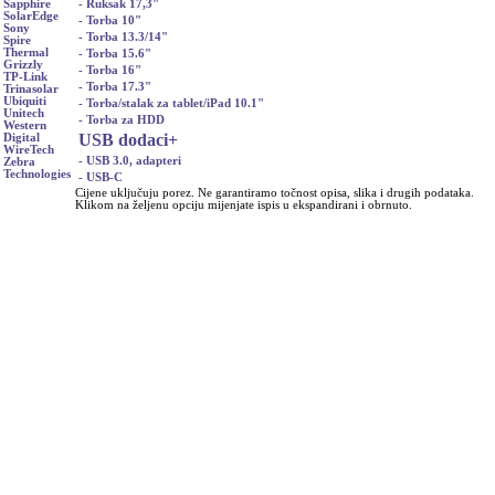
- Ruksak 17,3"
Sapphire
SolarEdge
- Torba 10"
Sony
- Torba 13.3/14"
Spire
Thermal
- Torba 15.6"
Grizzly
- Torba 16"
TP-Link
- Torba 17.3"
Trinasolar
Ubiquiti
- Torba/stalak za tablet/iPad 10.1"
Unitech
- Torba za HDD
Western
USB dodaci
+
Digital
WireTech
- USB 3.0, adapteri
Zebra
Technologies
- USB-C
Cijene uključuju porez. Ne garantiramo točnost opisa, slika i drugih podataka.
Klikom na željenu opciju mijenjate ispis u ekspandirani i obrnuto.