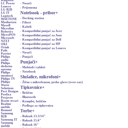
Kingston
- Nosači
LC Power
Lenovo
- Prijenosna
LG B2B
Notebook - pribor
+
LG IT
Logitech
- Docking station
MAETONE
Manhattan
- Filteri
Maxell
- Kabeli
Microline
- Kompatibilni punjač za Acer
Robotics
MicroPOS
- Kompatibilni punjač za Asus
Microsoft
- Kompatibilni punjač za Dell
NZXT
- Kompatibilni punjač za HP
OKI
Orink
- Kompatibilni punjač za Lenovo
Palit
- Nosači
Patriot
- Punjači
Philips
audio
Punjači
+
Philips
dodatna
- Mobiteli i tableti
oprema
- Notebook
Philips
monitori
Slušalice, mikrofoni
+
Philips TV
Philips
- Žične s mikrofonom, preko glave (over-ear)
Water
Tipkovnice
+
Solutions
Port Designs
- Bežično
Profixx
- Bluetooth
Projecto
Razne stvari
- Komplet, bežično
Realme
- Podloga za tipkovnicu
mobile
Torbe
+
Renusol
Samsung
- Ruksak 13.3/14"
B2B
Samsung IT
- Ruksak 15.6"
Samsung
- Ruksak 16"
mobile