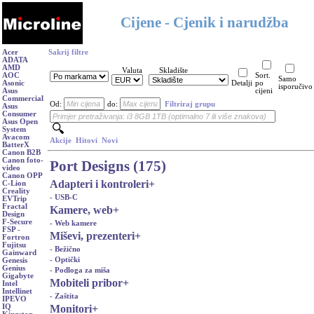
Cijene - Cjenik i narudžba
Acer
Sakrij filtre
ADATA
AMD
Valuta
Skladište
AOC
Sort.
Samo
Asonic
Detalji
po
isporučivo
Asus
cijeni
Commercial
Od:
do:
Filtriraj grupu
Asus
Consumer
Asus Open
System
Avacom
Akcije
Hitovi
Novi
BatterX
Canon B2B
Canon foto-
Port Designs (175)
video
Canon OPP
Adapteri i kontroleri
+
C-Lion
Creality
- USB-C
EVTrip
Fractal
Kamere, web
+
Design
F-Secure
- Web kamere
FSP -
Miševi, prezenteri
+
Fortron
Fujitsu
- Bežično
Gainward
- Optički
Genesis
Genius
- Podloga za miša
Gigabyte
Mobiteli pribor
+
Intel
Intellinet
- Zaštita
IPEVO
Monitori
+
IQ