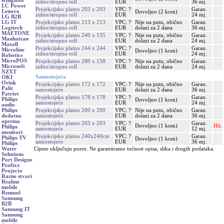
Kingston
zidno/stropno roll
EUR
36 mj.
LC Power
Projekcijsko platno 203 x 203
VPC: ?
Garan.
Lenovo
Dovoljno (2 kom)
zidno/stropno roll
EUR
24 mj.
LG B2B
Projekcijsko platno 213 x 213
VPC: ?
Nije na putu, obično
Garan.
LG IT
zidno/stropno roll
EUR
dolazi za 2 dana
36 mj.
Logitech
MAETONE
Projekcijsko platno 240 x 135
VPC: ?
Nije na putu, obično
Garan.
Manhattan
zidno/stropno roll
EUR
dolazi za 2 dana
24 mj.
Maxell
Projekcijsko platno 244 x 244
VPC: ?
Garan.
Microline
Dovoljno (1 kom)
zidno/stropno roll
EUR
24 mj.
Robotics
MicroPOS
Projekcijsko platno 280 x 158
VPC: ?
Nije na putu, obično
Garan.
Microsoft
zidno/stropno roll
EUR
dolazi za 2 dana
24 mj.
NZXT
Samostojeća
OKI
Orink
Projekcijsko platno 172 x 172
VPC: ?
Nije na putu, obično
Garan.
Palit
samostojeće
EUR
dolazi za 2 dana
36 mj.
Patriot
Projekcijsko platno 178 x 178
VPC: ?
Garan.
Philips
Dovoljno (1 kom)
samostojeće
EUR
24 mj.
audio
Projekcijsko platno 200 x 200
VPC: ?
Nije na putu, obično
Garan.
Philips
samostojeće
EUR
dolazi za 2 dana
36 mj.
dodatna
oprema
Projekcijsko platno 203 x 203
VPC: ?
Garan.
Dovoljno (1 kom)
Hit.
Philips
samostojeće
EUR
12 mj.
monitori
Projekcijsko platno 240x240cm
VPC: ?
Garan.
Philips TV
Dovoljno (1 kom)
samostojeće
EUR
36 mj.
Philips
Cijene uključuju porez. Ne garantiramo točnost opisa, slika i drugih podataka.
Water
Solutions
Port Designs
Profixx
Projecto
Razne stvari
Realme
mobile
Renusol
Samsung
B2B
Samsung IT
Samsung
mobile