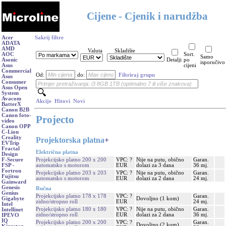
Cijene - Cjenik i narudžba
Acer
Sakrij filtre
ADATA
AMD
Valuta
Skladište
AOC
Sort.
Samo
Asonic
Detalji
po
isporučivo
Asus
cijeni
Commercial
Od:
do:
Filtriraj grupu
Asus
Consumer
Asus Open
System
Avacom
Akcije
Hitovi
Novi
BatterX
Canon B2B
Canon foto-
Projecto
video
Canon OPP
C-Lion
Creality
Projektorska platna
+
EVTrip
Fractal
Električna platna
Design
Projekcijsko platno 200 x 200
VPC: ?
Nije na putu, obično
Garan.
F-Secure
automatsko s motorom
EUR
dolazi za 3 dana
36 mj.
FSP -
Fortron
Projekcijsko platno 203 x 203
VPC: ?
Nije na putu, obično
Garan.
Fujitsu
automatsko s motorom
EUR
dolazi za 2 dana
24 mj.
Gainward
Genesis
Ručna
Genius
Projekcijsko platno 178 x 178
VPC: ?
Garan.
Dovoljno (1 kom)
Gigabyte
zidno/stropno roll
EUR
24 mj.
Intel
Projekcijsko platno 180 x 180
VPC: ?
Nije na putu, obično
Garan.
Intellinet
zidno/stropno roll
EUR
dolazi za 2 dana
36 mj.
IPEVO
IQ
Projekcijsko platno 200 x 200
VPC: ?
Garan.
Dovoljno (2 kom)