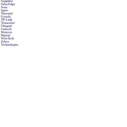
Sapphire
SolarEdge
Sony
Spire
Thermal
Grizzly
TP-Link
Trinasolar
Ubiquiti
Unitech
Western
Digital
WireTech
Zebra
Technologies