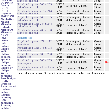
Kingston
zidno/stropno roll
EUR
36 mj.
LC Power
Projekcijsko platno 203 x 203
VPC: ?
Garan.
Lenovo
Dovoljno (2 kom)
zidno/stropno roll
EUR
24 mj.
LG B2B
Projekcijsko platno 213 x 213
VPC: ?
Nije na putu, obično
Garan.
LG IT
zidno/stropno roll
EUR
dolazi za 2 dana
36 mj.
Logitech
MAETONE
Projekcijsko platno 240 x 135
VPC: ?
Nije na putu, obično
Garan.
Manhattan
zidno/stropno roll
EUR
dolazi za 2 dana
24 mj.
Maxell
Projekcijsko platno 244 x 244
VPC: ?
Garan.
Microline
Dovoljno (1 kom)
zidno/stropno roll
EUR
24 mj.
Robotics
MicroPOS
Projekcijsko platno 280 x 158
VPC: ?
Nije na putu, obično
Garan.
Microsoft
zidno/stropno roll
EUR
dolazi za 2 dana
24 mj.
NZXT
Samostojeća
OKI
Orink
Projekcijsko platno 172 x 172
VPC: ?
Nije na putu, obično
Garan.
Palit
samostojeće
EUR
dolazi za 2 dana
36 mj.
Patriot
Projekcijsko platno 178 x 178
VPC: ?
Garan.
Philips
Dovoljno (1 kom)
samostojeće
EUR
24 mj.
audio
Projekcijsko platno 200 x 200
VPC: ?
Nije na putu, obično
Garan.
Philips
samostojeće
EUR
dolazi za 2 dana
36 mj.
dodatna
oprema
Projekcijsko platno 203 x 203
VPC: ?
Garan.
Dovoljno (1 kom)
Hit.
Philips
samostojeće
EUR
12 mj.
monitori
Projekcijsko platno 240x240cm
VPC: ?
Garan.
Philips TV
Dovoljno (1 kom)
samostojeće
EUR
36 mj.
Philips
Cijene uključuju porez. Ne garantiramo točnost opisa, slika i drugih podataka.
Water
Solutions
Port Designs
Profixx
Projecto
Razne stvari
Realme
mobile
Renusol
Samsung
B2B
Samsung IT
Samsung
mobile