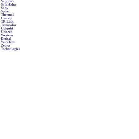
Sapphire
SolarEdge
Sony
Spire
Thermal
Grizzly
TP-Link
Trinasolar
Ubiquiti
Unitech
Western
Digital
WireTech
Zebra
Technologies