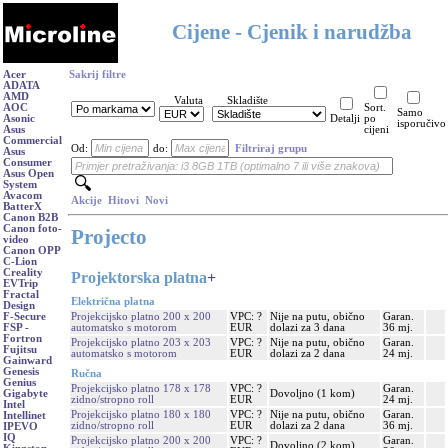
Cijene - Cjenik i narudžba
Acer
Sakrij filtre
ADATA
AMD
Valuta
Skladište
AOC
Sort.
Samo
Asonic
Detalji
po
isporučivo
Asus
cijeni
Commercial
Od:
do:
Filtriraj grupu
Asus
Consumer
Asus Open
System
Avacom
Akcije
Hitovi
Novi
BatterX
Canon B2B
Canon foto-
Projecto
video
Canon OPP
C-Lion
Creality
Projektorska platna
+
EVTrip
Fractal
Električna platna
Design
Projekcijsko platno 200 x 200
VPC: ?
Nije na putu, obično
Garan.
F-Secure
automatsko s motorom
EUR
dolazi za 3 dana
36 mj.
FSP -
Fortron
Projekcijsko platno 203 x 203
VPC: ?
Nije na putu, obično
Garan.
Fujitsu
automatsko s motorom
EUR
dolazi za 2 dana
24 mj.
Gainward
Genesis
Ručna
Genius
Projekcijsko platno 178 x 178
VPC: ?
Garan.
Dovoljno (1 kom)
Gigabyte
zidno/stropno roll
EUR
24 mj.
Intel
Projekcijsko platno 180 x 180
VPC: ?
Nije na putu, obično
Garan.
Intellinet
zidno/stropno roll
EUR
dolazi za 2 dana
36 mj.
IPEVO
IQ
Projekcijsko platno 200 x 200
VPC: ?
Garan.
Dovoljno (2 kom)