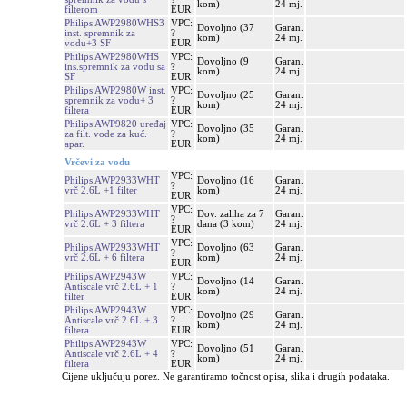
kom)
24 mj.
filterom
EUR
Philips AWP2980WHS3
VPC:
Dovoljno (37
Garan.
inst. spremnik za
?
kom)
24 mj.
vodu+3 SF
EUR
Philips AWP2980WHS
VPC:
Dovoljno (9
Garan.
ins.spremnik za vodu sa
?
kom)
24 mj.
SF
EUR
Philips AWP2980W inst.
VPC:
Dovoljno (25
Garan.
spremnik za vodu+ 3
?
kom)
24 mj.
filtera
EUR
Philips AWP9820 uređaj
VPC:
Dovoljno (35
Garan.
za filt. vode za kuć.
?
kom)
24 mj.
apar.
EUR
Vrčevi za vodu
VPC:
Philips AWP2933WHT
Dovoljno (16
Garan.
?
vrč 2.6L +1 filter
kom)
24 mj.
EUR
VPC:
Philips AWP2933WHT
Dov. zaliha za 7
Garan.
?
vrč 2.6L + 3 filtera
dana (3 kom)
24 mj.
EUR
VPC:
Philips AWP2933WHT
Dovoljno (63
Garan.
?
vrč 2.6L + 6 filtera
kom)
24 mj.
EUR
Philips AWP2943W
VPC:
Dovoljno (14
Garan.
Antiscale vrč 2.6L + 1
?
kom)
24 mj.
filter
EUR
Philips AWP2943W
VPC:
Dovoljno (29
Garan.
Antiscale vrč 2.6L + 3
?
kom)
24 mj.
filtera
EUR
Philips AWP2943W
VPC:
Dovoljno (51
Garan.
Antiscale vrč 2.6L + 4
?
kom)
24 mj.
filtera
EUR
Cijene uključuju porez. Ne garantiramo točnost opisa, slika i drugih podataka.