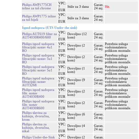
VPC:
Philips AWP1775CH
Garan.
?
Stiže za 3 dana
Hit.
inline za tuš chrome
24 mj.
EUR
VPC:
Philips AWP1775 inline
Garan.
?
Stiže za 3 dana
za tuš bijeli
24 mj.
EUR
Ispod sudopera (UTS Under the sink)
VPC:
Philips AUT619 filter za
Dovoljno (12
Garan.
?
AUT4030R400/600
kom)
24 mj.
EUR
Philips ispod sudopera
VPC:
Potrebna usluga
Dovoljno (2
Garan.
filtracijski sustav 4u1
?
vodoinstalatera
kom)
24 mj.
RO
EUR
prilikom montaže.
Philips ispod sudopera
VPC:
Potrebna usluga
Dovoljno (2
Garan.
filtracijski sustav 5u1
?
vodoinstalatera
kom)
24 mj.
RO
EUR
prilikom montaže.
Philips ispod sudopera
VPC:
Potrebna usluga
Dovoljno (1
Garan.
filtracijski sustav 5u1
?
vodoinstalatera
kom)
24 mj.
RO
EUR
prilikom montaže.
Philips ispod sudopera
VPC:
Potrebna usluga
Dovoljno (9
Garan.
filtracijski sustav
?
vodoinstalatera
kom)
24 mj.
AUT3268
EUR
prilikom montaže.
Philips ispod sudopera
VPC:
Potrebna usluga
Dovoljno (2
Garan.
filtr. sustav
?
vodoinstalatera
kom)
24 mj.
AUT4030R400
EUR
prilikom montaže
Philips ispod sudopera
VPC:
Potrebna usluga
Dovoljno (2
Garan.
filtr. sustav
?
vodoinstalatera
kom)
24 mj.
AUT4030R600
EUR
prilikom montaže.
Philips slavina za
VPC:
Dovoljno (6
Garan.
kuhinju, dvoručna,
?
kom)
24 mj.
krom
EUR
Philips slavina za
VPC:
Dovoljno (4
Garan.
kuhinju, dvoručna,
?
kom)
24 mj.
nikal
EUR
VPC:
Philips Under-the-Sink
Dovoljno (2
Garan.