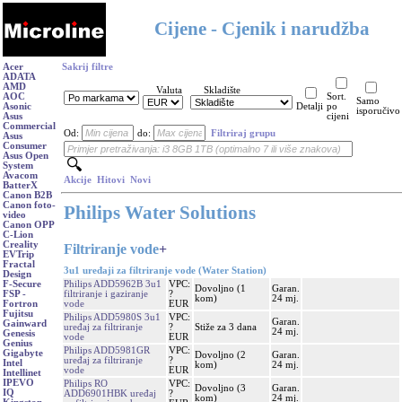
Cijene - Cjenik i narudžba
Acer
Sakrij filtre
ADATA
AMD
Valuta
Skladište
AOC
Sort.
Samo
Asonic
Detalji
po
isporučivo
Asus
cijeni
Commercial
Od:
do:
Filtriraj grupu
Asus
Consumer
Asus Open
System
Avacom
Akcije
Hitovi
Novi
BatterX
Canon B2B
Canon foto-
Philips Water Solutions
video
Canon OPP
C-Lion
Creality
Filtriranje vode
+
EVTrip
Fractal
3u1 uređaji za filtriranje vode (Water Station)
Design
Philips ADD5962B 3u1
VPC:
F-Secure
Dovoljno (1
Garan.
filtriranje i gaziranje
?
FSP -
kom)
24 mj.
vode
EUR
Fortron
Fujitsu
Philips ADD5980S 3u1
VPC:
Garan.
Gainward
uređaj za filtriranje
?
Stiže za 3 dana
24 mj.
Genesis
vode
EUR
Genius
Philips ADD5981GR
VPC:
Gigabyte
Dovoljno (2
Garan.
uređaj za filtriranje
?
Intel
kom)
24 mj.
vode
EUR
Intellinet
IPEVO
Philips RO
VPC:
Dovoljno (3
Garan.
IQ
ADD6901HBK uređaj
?
kom)
24 mj.