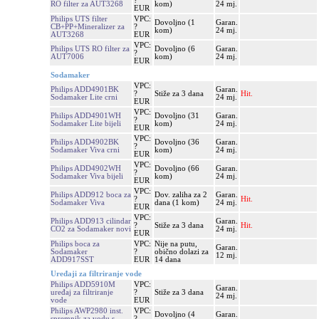
?
RO filter za AUT3268
kom)
24 mj.
EUR
Philips UTS filter
VPC:
Dovoljno (1
Garan.
CB+PP+Mineralizer za
?
kom)
24 mj.
AUT3268
EUR
VPC:
Philips UTS RO filter za
Dovoljno (6
Garan.
?
AUT7006
kom)
24 mj.
EUR
Sodamaker
VPC:
Philips ADD4901BK
Garan.
?
Stiže za 3 dana
Hit.
Sodamaker Lite crni
24 mj.
EUR
VPC:
Philips ADD4901WH
Dovoljno (31
Garan.
?
Sodamaker Lite bijeli
kom)
24 mj.
EUR
VPC:
Philips ADD4902BK
Dovoljno (36
Garan.
?
Sodamaker Viva crni
kom)
24 mj.
EUR
VPC:
Philips ADD4902WH
Dovoljno (66
Garan.
?
Sodamaker Viva bijeli
kom)
24 mj.
EUR
VPC:
Philips ADD912 boca za
Dov. zaliha za 2
Garan.
?
Hit.
Sodamaker Viva
dana (1 kom)
24 mj.
EUR
VPC:
Philips ADD913 cilindar
Garan.
?
Stiže za 3 dana
Hit.
CO2 za Sodamaker novi
24 mj.
EUR
Philips boca za
VPC:
Nije na putu,
Garan.
Sodamaker
?
obično dolazi za
12 mj.
ADD917SST
EUR
14 dana
Uređaji za filtriranje vode
Philips ADD5910M
VPC:
Garan.
uređaj za filtriranje
?
Stiže za 3 dana
24 mj.
vode
EUR
Philips AWP2980 inst.
VPC:
Dovoljno (4
Garan.
spremnik za vodu s
?