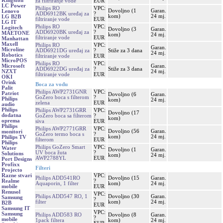
Kingston
za filtriranje vode
EUR
LC Power
Philips RO
VPC:
Dovoljno (1
Garan.
Lenovo
ADD6912BK uređaj za
?
kom)
24 mj.
LG B2B
filtriranje vode
EUR
LG IT
Philips RO
VPC:
Logitech
Dovoljno (3
Garan.
ADD6920BK uređaj za
?
MAETONE
kom)
24 mj.
filtriranje vode
EUR
Manhattan
Maxell
Philips RO
VPC:
Garan.
Microline
ADD6921DG uređaj za
?
Stiže za 3 dana
24 mj.
Robotics
filtriranje vode
EUR
MicroPOS
Philips RO
VPC:
Garan.
Microsoft
ADD6922DG uređaj za
?
Stiže za 3 dana
24 mj.
NZXT
filtriranje vode
EUR
OKI
Orink
Boca za vodu
Palit
Philips AWP2731GNR
VPC:
Patriot
Dovoljno (6
Garan.
GoZero boca s filterom
?
Philips
kom)
24 mj.
zelena
EUR
audio
Philips
Philips AWP2731GRR
VPC:
Dovoljno (17
dodatna
GoZero boca sa filterom
?
kom)
oprema
siva
EUR
Philips
Philips AWP2771GRR
VPC:
Dovoljno (56
Garan.
monitori
GoZero termo boca s
?
kom)
24 mj.
Philips TV
filterom
EUR
Philips
Philips GoZero Smart
VPC:
Water
Dovoljno (1
Garan.
UV boca žuta
?
Solutions
kom)
24 mj.
AWP2788YL
EUR
Port Designs
Profixx
Filteri
Projecto
VPC:
Razne stvari
Philips ADD541RO
Dovoljno (15
Garan.
?
Realme
Aquaporin, 1 filter
kom)
24 mj.
EUR
mobile
Renusol
VPC:
Philips ADD547 RO, 1
Dovoljno (30
Garan.
Samsung
?
filter
kom)
24 mj.
B2B
EUR
Samsung IT
VPC:
Samsung
Philips ADD583 RO
Dovoljno (8
Garan.
?
mobile
1pack filtera
kom)
24 mj.