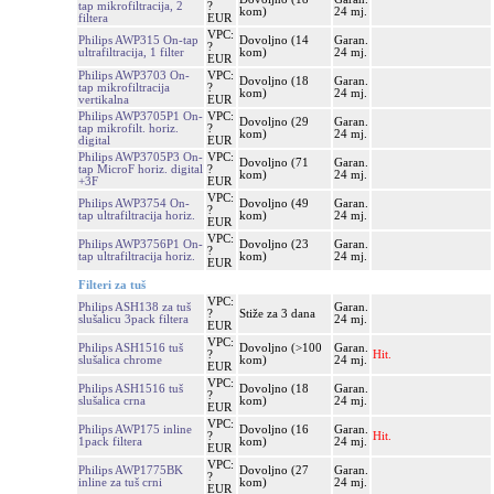
tap mikrofiltracija, 2
?
kom)
24 mj.
filtera
EUR
VPC:
Philips AWP315 On-tap
Dovoljno (14
Garan.
?
ultrafiltracija, 1 filter
kom)
24 mj.
EUR
Philips AWP3703 On-
VPC:
Dovoljno (18
Garan.
tap mikrofiltracija
?
kom)
24 mj.
vertikalna
EUR
Philips AWP3705P1 On-
VPC:
Dovoljno (29
Garan.
tap mikrofilt. horiz.
?
kom)
24 mj.
digital
EUR
Philips AWP3705P3 On-
VPC:
Dovoljno (71
Garan.
tap MicroF horiz. digital
?
kom)
24 mj.
+3F
EUR
VPC:
Philips AWP3754 On-
Dovoljno (49
Garan.
?
tap ultrafiltracija horiz.
kom)
24 mj.
EUR
VPC:
Philips AWP3756P1 On-
Dovoljno (23
Garan.
?
tap ultrafiltracija horiz.
kom)
24 mj.
EUR
Filteri za tuš
VPC:
Philips ASH138 za tuš
Garan.
?
Stiže za 3 dana
slušalicu 3pack filtera
24 mj.
EUR
VPC:
Philips ASH1516 tuš
Dovoljno (>100
Garan.
?
Hit.
slušalica chrome
kom)
24 mj.
EUR
VPC:
Philips ASH1516 tuš
Dovoljno (18
Garan.
?
slušalica crna
kom)
24 mj.
EUR
VPC:
Philips AWP175 inline
Dovoljno (16
Garan.
?
Hit.
1pack filtera
kom)
24 mj.
EUR
VPC:
Philips AWP1775BK
Dovoljno (27
Garan.
?
inline za tuš crni
kom)
24 mj.
EUR