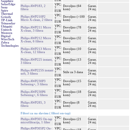
EUR
Sapphire
SolarEdge
VPC:
Philips AWP183, 2
Dovoljno (64
Garan.
Sony
?
filtera
kom)
24 mj.
Spire
EUR
Thermal
VPC:
Philips AWP210P2
Dovoljno (>100
Garan.
Grizzly
?
Micro X-clean, 2 filtera
kom)
24 mj.
TP-Link
EUR
Trinasolar
VPC:
Ubiquiti
Philips AWP211 Micro
Dovoljno (78
Garan.
?
Unitech
X-clean, 3 filtera
kom)
24 mj.
EUR
Western
Digital
VPC:
Philips AWP212 Micro
Dovoljno (32
Garan.
WireTech
?
X-clean, 6 filtera
kom)
24 mj.
Zebra
EUR
Technologies
VPC:
Philips AWP213 Micro
Dovoljno (10
Garan.
?
X-clean, 12 filtera
kom)
24 mj.
EUR
VPC:
Philips AWP225 instant,
Dovoljno (13
Garan.
?
3 filtera
kom)
24 mj.
EUR
VPC:
Philips AWP225S instant
Garan.
?
Stiže za 3 dana
soft, 3 filtera
24 mj.
EUR
VPC:
Philips AWP230P3
Dovoljno (15
Garan.
?
Softening+, 3 filtera
kom)
24 mj.
EUR
VPC:
Philips AWP230P6
Dovoljno (18
Garan.
?
Softening+, 6 filtera
kom)
24 mj.
EUR
VPC:
Philips AWP285, 3
Dovoljno (8
Garan.
?
filtera
kom)
24 mj.
EUR
Filteri za na slavinu ( filteri on-tap)
VPC:
Philips AWP305 On-tap
Dovoljno (21
Garan.
?
microfiltracija, 1 filter
kom)
24 mj.
EUR
Philips AWP305P2 On-
VPC:
Dovoljno (18
Garan.