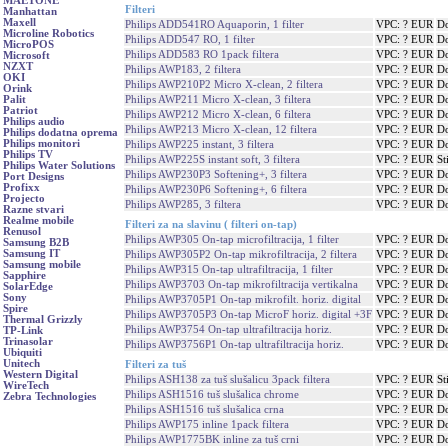
MAETONE
Filteri
Manhattan
Maxell
Philips ADD541RO Aquaporin, 1 filter
VPC: ? EUR
Do
Microline Robotics
Philips ADD547 RO, 1 filter
VPC: ? EUR
Do
MicroPOS
Philips ADD583 RO 1pack filtera
VPC: ? EUR
Do
Microsoft
NZXT
Philips AWP183, 2 filtera
VPC: ? EUR
Do
OKI
Philips AWP210P2 Micro X-clean, 2 filtera
VPC: ? EUR
Do
Orink
Philips AWP211 Micro X-clean, 3 filtera
VPC: ? EUR
Do
Palit
Patriot
Philips AWP212 Micro X-clean, 6 filtera
VPC: ? EUR
Do
Philips audio
Philips AWP213 Micro X-clean, 12 filtera
VPC: ? EUR
Do
Philips dodatna oprema
Philips monitori
Philips AWP225 instant, 3 filtera
VPC: ? EUR
Do
Philips TV
Philips AWP225S instant soft, 3 filtera
VPC: ? EUR
St
Philips Water Solutions
Philips AWP230P3 Softening+, 3 filtera
VPC: ? EUR
Do
Port Designs
Profixx
Philips AWP230P6 Softening+, 6 filtera
VPC: ? EUR
Do
Projecto
Philips AWP285, 3 filtera
VPC: ? EUR
Do
Razne stvari
Realme mobile
Filteri za na slavinu ( filteri on-tap)
Renusol
Philips AWP305 On-tap microfiltracija, 1 filter
VPC: ? EUR
Do
Samsung B2B
Samsung IT
Philips AWP305P2 On-tap mikrofiltracija, 2 filtera
VPC: ? EUR
Do
Samsung mobile
Philips AWP315 On-tap ultrafiltracija, 1 filter
VPC: ? EUR
Do
Sapphire
Philips AWP3703 On-tap mikrofiltracija vertikalna
VPC: ? EUR
Do
SolarEdge
Sony
Philips AWP3705P1 On-tap mikrofilt. horiz. digital
VPC: ? EUR
Do
Spire
Philips AWP3705P3 On-tap MicroF horiz. digital +3F
VPC: ? EUR
Do
Thermal Grizzly
Philips AWP3754 On-tap ultrafiltracija horiz.
VPC: ? EUR
Do
TP-Link
Trinasolar
Philips AWP3756P1 On-tap ultrafiltracija horiz.
VPC: ? EUR
Do
Ubiquiti
Unitech
Filteri za tuš
Western Digital
Philips ASH138 za tuš slušalicu 3pack filtera
VPC: ? EUR
St
WireTech
Philips ASH1516 tuš slušalica chrome
VPC: ? EUR
Do
Zebra Technologies
Philips ASH1516 tuš slušalica crna
VPC: ? EUR
Do
Philips AWP175 inline 1pack filtera
VPC: ? EUR
Do
Philips AWP1775BK inline za tuš crni
VPC: ? EUR
Do