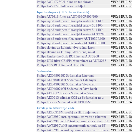
Philips AWP1775CH inline za tuš chrome
VPC: ? EUR
St
Philips AWP1775 inline za tuš bijeli
VPC: ? EUR
St
Ispod sudopera (UTS Under the sink)
Philips AUT619 filter za AUT4030R400/600
VPC: ? EUR
Do
Philips ispod sudopera filtracijski sustav 4u1 RO
VPC: ? EUR
Do
Philips ispod sudopera filtracijski sustav 5u1 RO
VPC: ? EUR
Do
Philips ispod sudopera filtracijski sustav 5u1 RO
VPC: ? EUR
Do
Philips ispod sudopera filtracijski sustav AUT3268
VPC: ? EUR
Do
Philips ispod sudopera filtr. sustav AUT4030R400
VPC: ? EUR
Do
Philips ispod sudopera filtr. sustav AUT4030R600
VPC: ? EUR
Do
Philips slavina za kuhinju, dvoručna, krom
VPC: ? EUR
Do
Philips slavina za kuhinju, dvoručna, nikal
VPC: ? EUR
Do
Philips Under-the-Sink RO filter za AUT3268
VPC: ? EUR
Do
Philips UTS filter CB+PP+Mineralizer za AUT3268
VPC: ? EUR
Do
Philips UTS RO filter za AUT7006
VPC: ? EUR
Do
Sodamaker
Philips ADD4901BK Sodamaker Lite crni
VPC: ? EUR
Do
Philips ADD4901WH Sodamaker Lite bijeli
VPC: ? EUR
Do
Philips ADD4902BK Sodamaker Viva crni
VPC: ? EUR
Do
Philips ADD4902WH Sodamaker Viva bijeli
VPC: ? EUR
Do
Philips ADD912 boca za Sodamaker Viva
VPC: ? EUR
Do
Philips ADD913 cilindar CO2 za Sodamaker novi
VPC: ? EUR
St
Philips boca za Sodamaker ADD917SST
VPC: ? EUR
Ni
Uređaji za filtriranje vode
Philips ADD5910M uređaj za filtriranje vode
VPC: ? EUR
St
Philips AWP2980 inst. spremnik za vodu s filterom
VPC: ? EUR
Do
Philips AWP2980WHS3 inst. spremnik za vodu+3 SF
VPC: ? EUR
Do
Philips AWP2980WHS ins.spremnik za vodu sa SF
VPC: ? EUR
Do
Philips AWP2980W inst. spremnik za vodu+ 3 filtera
VPC: ? EUR
Do