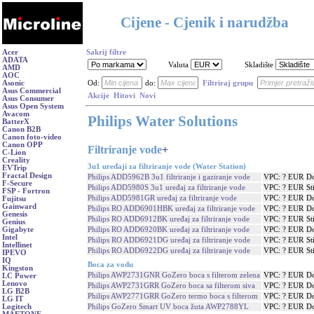
Cijene - Cjenik i narudžba
Acer
Sakrij filtre
ADATA
Valuta
Skladište
AMD
AOC
Asonic
Od:
do:
Filtriraj grupu
Asus Commercial
Akcije
Hitovi
Novi
Asus Consumer
Asus Open System
Avacom
Philips Water Solutions
BatterX
Canon B2B
Canon foto-video
Canon OPP
Filtriranje vode
+
C-Lion
Creality
3u1 uređaji za filtriranje vode (Water Station)
EVTrip
Fractal Design
Philips ADD5962B 3u1 filtriranje i gaziranje vode
VPC: ? EUR
Do
F-Secure
Philips ADD5980S 3u1 uređaj za filtriranje vode
VPC: ? EUR
St
FSP - Fortron
Philips ADD5981GR uređaj za filtriranje vode
VPC: ? EUR
Do
Fujitsu
Gainward
Philips RO ADD6901HBK uređaj za filtriranje vode
VPC: ? EUR
Do
Genesis
Philips RO ADD6912BK uređaj za filtriranje vode
VPC: ? EUR
St
Genius
Philips RO ADD6920BK uređaj za filtriranje vode
VPC: ? EUR
Do
Gigabyte
Intel
Philips RO ADD6921DG uređaj za filtriranje vode
VPC: ? EUR
St
Intellinet
Philips RO ADD6922DG uređaj za filtriranje vode
VPC: ? EUR
St
IPEVO
IQ
Boca za vodu
Kingston
Philips AWP2731GNR GoZero boca s filterom zelena
VPC: ? EUR
Do
LC Power
Lenovo
Philips AWP2731GRR GoZero boca sa filterom siva
VPC: ? EUR
Do
LG B2B
Philips AWP2771GRR GoZero termo boca s filterom
VPC: ? EUR
Do
LG IT
Philips GoZero Smart UV boca žuta AWP2788YL
VPC: ? EUR
Do
Logitech