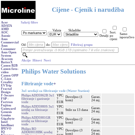
Cijene - Cjenik i narudžba
Acer
Sakrij filtre
ADATA
AMD
Valuta
Skladište
AOC
Sort.
Samo
Asonic
Detalji
po
isporučivo
Asus
cijeni
Commercial
Od:
do:
Filtriraj grupu
Asus
Consumer
Asus Open
System
Avacom
Akcije
Hitovi
Novi
BatterX
Canon B2B
Canon foto-
Philips Water Solutions
video
Canon OPP
C-Lion
Creality
Filtriranje vode
+
EVTrip
Fractal
3u1 uređaji za filtriranje vode (Water Station)
Design
Philips ADD5962B 3u1
VPC:
F-Secure
Dovoljno (1
Garan.
filtriranje i gaziranje
?
FSP -
kom)
24 mj.
vode
EUR
Fortron
Fujitsu
Philips ADD5980S 3u1
VPC:
Garan.
Gainward
uređaj za filtriranje
?
Stiže za 13 dana
24 mj.
Genesis
vode
EUR
Genius
Philips ADD5981GR
VPC:
Gigabyte
Dovoljno (2
Garan.
uređaj za filtriranje
?
Intel
kom)
24 mj.
vode
EUR
Intellinet
IPEVO
Philips RO
VPC:
Dovoljno (3
Garan.
IQ
ADD6901HBK uređaj
?
kom)
24 mj.