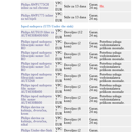
VPC:
Philips AWP1775CH
Garan.
?
Stiže za 13 dana
Hit.
inline za tuš chrome
24 mj.
EUR
VPC:
Philips AWP1775 inline
Garan.
?
Stiže za 13 dana
za tuš bijeli
24 mj.
EUR
Ispod sudopera (UTS Under the sink)
VPC:
Philips AUT619 filter za
Dovoljno (12
Garan.
?
AUT4030R400/600
kom)
24 mj.
EUR
Philips ispod sudopera
VPC:
Potrebna usluga
Dovoljno (2
Garan.
filtracijski sustav 4u1
?
vodoinstalatera
kom)
24 mj.
RO
EUR
prilikom montaže.
Philips ispod sudopera
VPC:
Potrebna usluga
Dovoljno (1
Garan.
filtracijski sustav 5u1
?
vodoinstalatera
kom)
24 mj.
RO
EUR
prilikom montaže.
Philips ispod sudopera
VPC:
Potrebna usluga
Dovoljno (2
Garan.
filtracijski sustav 5u1
?
vodoinstalatera
kom)
24 mj.
RO
EUR
prilikom montaže.
Philips ispod sudopera
VPC:
Potrebna usluga
Dovoljno (9
Garan.
filtracijski sustav
?
vodoinstalatera
kom)
24 mj.
AUT3268
EUR
prilikom montaže.
Philips ispod sudopera
VPC:
Potrebna usluga
Dovoljno (2
Garan.
filtr. sustav
?
vodoinstalatera
kom)
24 mj.
AUT4030R400
EUR
prilikom montaže
Philips ispod sudopera
VPC:
Potrebna usluga
Dovoljno (2
Garan.
filtr. sustav
?
vodoinstalatera
kom)
24 mj.
AUT4030R600
EUR
prilikom montaže.
Philips slavina za
VPC:
Dovoljno (6
Garan.
kuhinju, dvoručna,
?
kom)
24 mj.
krom
EUR
Philips slavina za
VPC:
Dovoljno (4
Garan.
kuhinju, dvoručna,
?
kom)
24 mj.
nikal
EUR
VPC:
Philips Under-the-Sink
Dovoljno (2
Garan.