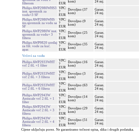
kom)
24 mj.
filterom
EUR
Philips AWP2980WHS3
VPC:
Dovoljno (37
Garan.
inst. spremnik za
?
kom)
24 mj.
vodu+3 SF
EUR
Philips AWP2980WHS
VPC:
Dovoljno (9
Garan.
ins.spremnik za vodu sa
?
kom)
24 mj.
SF
EUR
Philips AWP2980W inst.
VPC:
Dovoljno (25
Garan.
spremnik za vodu+ 3
?
kom)
24 mj.
filtera
EUR
Philips AWP9820 uređaj
VPC:
Dovoljno (35
Garan.
za filt. vode za kuć.
?
kom)
24 mj.
apar.
EUR
Vrčevi za vodu
VPC:
Philips AWP2933WHT
Dovoljno (16
Garan.
?
vrč 2.6L +1 filter
kom)
24 mj.
EUR
VPC:
Philips AWP2933WHT
Dovoljno (3
Garan.
?
vrč 2.6L + 3 filtera
kom)
24 mj.
EUR
VPC:
Philips AWP2933WHT
Dovoljno (63
Garan.
?
vrč 2.6L + 6 filtera
kom)
24 mj.
EUR
Philips AWP2943W
VPC:
Dovoljno (14
Garan.
Antiscale vrč 2.6L + 1
?
kom)
24 mj.
filter
EUR
Philips AWP2943W
VPC:
Dovoljno (29
Garan.
Antiscale vrč 2.6L + 3
?
kom)
24 mj.
filtera
EUR
Philips AWP2943W
VPC:
Dovoljno (51
Garan.
Antiscale vrč 2.6L + 4
?
kom)
24 mj.
filtera
EUR
Cijene uključuju porez. Ne garantiramo točnost opisa, slika i drugih podataka.