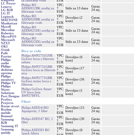
Kingston
za filtriranje vode
EUR
LC Power
Philips RO
VPC:
Garan.
Lenovo
ADD6912BK uređaj za
?
Stiže za 13 dana
24 mj.
LG B2B
filtriranje vode
EUR
LG IT
Philips RO
VPC:
Logitech
Dovoljno (2
Garan.
ADD6920BK uređaj za
?
MAETONE
kom)
24 mj.
filtriranje vode
EUR
Manhattan
Maxell
Philips RO
VPC:
Garan.
Microline
ADD6921DG uređaj za
?
Stiže za 13 dana
24 mj.
Robotics
filtriranje vode
EUR
MicroPOS
Philips RO
VPC:
Garan.
Microsoft
ADD6922DG uređaj za
?
Stiže za 13 dana
24 mj.
NZXT
filtriranje vode
EUR
OKI
Orink
Boca za vodu
Palit
Philips AWP2731GNR
VPC:
Patriot
Dovoljno (6
Garan.
GoZero boca s filterom
?
Philips
kom)
24 mj.
zelena
EUR
audio
Philips
Philips AWP2731GRR
VPC:
Dovoljno (17
dodatna
GoZero boca sa filterom
?
kom)
oprema
siva
EUR
Philips
Philips AWP2771GRR
VPC:
Dovoljno (56
Garan.
monitori
GoZero termo boca s
?
kom)
24 mj.
Philips TV
filterom
EUR
Philips
Philips GoZero Smart
VPC:
Water
Dovoljno (1
Garan.
UV boca žuta
?
Solutions
kom)
24 mj.
AWP2788YL
EUR
Port Designs
Profixx
Filteri
Projecto
VPC:
Razne stvari
Philips ADD541RO
Dovoljno (15
Garan.
?
Realme
Aquaporin, 1 filter
kom)
24 mj.
EUR
mobile
Renusol
VPC:
Philips ADD547 RO, 1
Dovoljno (30
Garan.
Samsung
?
filter
kom)
24 mj.
B2B
EUR
Samsung IT
VPC:
Samsung
Philips ADD583 RO
Dovoljno (6
Garan.
?
mobile
1pack filtera
kom)
24 mj.