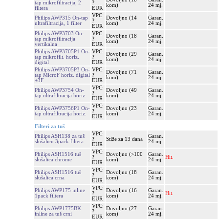
tap mikrofiltracija, 2
?
kom)
24 mj.
filtera
EUR
VPC:
Philips AWP315 On-tap
Dovoljno (14
Garan.
?
ultrafiltracija, 1 filter
kom)
24 mj.
EUR
Philips AWP3703 On-
VPC:
Dovoljno (18
Garan.
tap mikrofiltracija
?
kom)
24 mj.
vertikalna
EUR
Philips AWP3705P1 On-
VPC:
Dovoljno (29
Garan.
tap mikrofilt. horiz.
?
kom)
24 mj.
digital
EUR
Philips AWP3705P3 On-
VPC:
Dovoljno (71
Garan.
tap MicroF horiz. digital
?
kom)
24 mj.
+3F
EUR
VPC:
Philips AWP3754 On-
Dovoljno (49
Garan.
?
tap ultrafiltracija horiz.
kom)
24 mj.
EUR
VPC:
Philips AWP3756P1 On-
Dovoljno (23
Garan.
?
tap ultrafiltracija horiz.
kom)
24 mj.
EUR
Filteri za tuš
VPC:
Philips ASH138 za tuš
Garan.
?
Stiže za 13 dana
slušalicu 3pack filtera
24 mj.
EUR
VPC:
Philips ASH1516 tuš
Dovoljno (>100
Garan.
?
Hit.
slušalica chrome
kom)
24 mj.
EUR
VPC:
Philips ASH1516 tuš
Dovoljno (18
Garan.
?
slušalica crna
kom)
24 mj.
EUR
VPC:
Philips AWP175 inline
Dovoljno (16
Garan.
?
Hit.
1pack filtera
kom)
24 mj.
EUR
VPC:
Philips AWP1775BK
Dovoljno (27
Garan.
?
inline za tuš crni
kom)
24 mj.
EUR