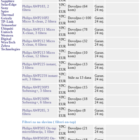
EUR
Sapphire
SolarEdge
VPC:
Philips AWP183, 2
Dovoljno (64
Garan.
Sony
?
filtera
kom)
24 mj.
Spire
EUR
Thermal
VPC:
Philips AWP210P2
Dovoljno (>100
Garan.
Grizzly
?
Micro X-clean, 2 filtera
kom)
24 mj.
TP-Link
EUR
Trinasolar
VPC:
Ubiquiti
Philips AWP211 Micro
Dovoljno (78
Garan.
?
Unitech
X-clean, 3 filtera
kom)
24 mj.
EUR
Western
Digital
VPC:
Philips AWP212 Micro
Dovoljno (32
Garan.
WireTech
?
X-clean, 6 filtera
kom)
24 mj.
Zebra
EUR
Technologies
VPC:
Philips AWP213 Micro
Dovoljno (10
Garan.
?
X-clean, 12 filtera
kom)
24 mj.
EUR
VPC:
Philips AWP225 instant,
Dovoljno (13
Garan.
?
3 filtera
kom)
24 mj.
EUR
VPC:
Philips AWP225S instant
Garan.
?
Stiže za 13 dana
soft, 3 filtera
24 mj.
EUR
VPC:
Philips AWP230P3
Dovoljno (15
Garan.
?
Softening+, 3 filtera
kom)
24 mj.
EUR
VPC:
Philips AWP230P6
Dovoljno (18
Garan.
?
Softening+, 6 filtera
kom)
24 mj.
EUR
VPC:
Philips AWP285, 3
Dovoljno (8
Garan.
?
filtera
kom)
24 mj.
EUR
Filteri za na slavinu ( filteri on-tap)
VPC:
Philips AWP305 On-tap
Dovoljno (21
Garan.
?
microfiltracija, 1 filter
kom)
24 mj.
EUR
Philips AWP305P2 On-
VPC:
Dovoljno (18
Garan.