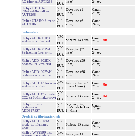
?
RO filter za AUT3268
kom)
24 mj.
EUR
Philips UTS filter
VPC:
Dovoljno (1
Garan.
CB+PP+Mineralizer za
?
kom)
24 mj.
AUT3268
EUR
VPC:
Philips UTS RO filter za
Dovoljno (6
Garan.
?
AUT7006
kom)
24 mj.
EUR
Sodamaker
VPC:
Philips ADD4901BK
Garan.
?
Stiže za 13 dana
Hit.
Sodamaker Lite crni
24 mj.
EUR
VPC:
Philips ADD4901WH
Dovoljno (31
Garan.
?
Sodamaker Lite bijeli
kom)
24 mj.
EUR
VPC:
Philips ADD4902BK
Dovoljno (36
Garan.
?
Sodamaker Viva crni
kom)
24 mj.
EUR
VPC:
Philips ADD4902WH
Dovoljno (66
Garan.
?
Sodamaker Viva bijeli
kom)
24 mj.
EUR
VPC:
Philips ADD912 boca za
Dov. zaliha za 2
Garan.
?
Hit.
Sodamaker Viva
dana (1 kom)
24 mj.
EUR
VPC:
Philips ADD913 cilindar
Garan.
?
Stiže za 13 dana
Hit.
CO2 za Sodamaker novi
24 mj.
EUR
Philips boca za
VPC:
Nije na putu,
Garan.
Sodamaker
?
obično dolazi za
12 mj.
ADD917SST
EUR
14 dana
Uređaji za filtriranje vode
Philips ADD5910M
VPC:
Garan.
uređaj za filtriranje
?
Stiže za 13 dana
24 mj.
vode
EUR
Philips AWP2980 inst.
VPC:
Dovoljno (4
Garan.
spremnik za vodu s
?