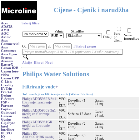
Cijene - Cjenik i narudžba
Acer
Sakrij filtre
ADATA
AMD
Valuta
Skladište
AOC
Sort.
Samo
Asonic
Detalji
po
isporučivo
Asus
cijeni
Commercial
Od:
do:
Filtriraj grupu
Asus
Consumer
Asus Open
System
Avacom
Akcije
Hitovi
Novi
BatterX
Canon B2B
Canon foto-
Philips Water Solutions
video
Canon OPP
C-Lion
Creality
Filtriranje vode
+
EVTrip
Fractal
3u1 uređaji za filtriranje vode (Water Station)
Design
Philips ADD5962B 3u1
VPC:
F-Secure
Dovoljno (1
Garan.
filtriranje i gaziranje
?
FSP -
kom)
24 mj.
vode
EUR
Fortron
Fujitsu
Philips ADD5980S 3u1
VPC:
Garan.
Gainward
uređaj za filtriranje
?
Stiže za 12 dana
24 mj.
Genesis
vode
EUR
Genius
Philips ADD5981GR
VPC:
Gigabyte
Dovoljno (2
Garan.
uređaj za filtriranje
?
Intel
kom)
24 mj.
vode
EUR
Intellinet
IPEVO
Philips RO
VPC:
Dovoljno (3
Garan.
IQ
ADD6901HBK uređaj
?
kom)
24 mj.