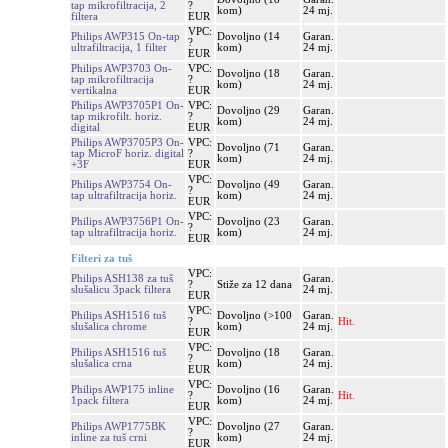
tap mikrofiltracija, 2
?
kom)
24 mj.
filtera
EUR
VPC:
Philips AWP315 On-tap
Dovoljno (14
Garan.
?
ultrafiltracija, 1 filter
kom)
24 mj.
EUR
Philips AWP3703 On-
VPC:
Dovoljno (18
Garan.
tap mikrofiltracija
?
kom)
24 mj.
vertikalna
EUR
Philips AWP3705P1 On-
VPC:
Dovoljno (29
Garan.
tap mikrofilt. horiz.
?
kom)
24 mj.
digital
EUR
Philips AWP3705P3 On-
VPC:
Dovoljno (71
Garan.
tap MicroF horiz. digital
?
kom)
24 mj.
+3F
EUR
VPC:
Philips AWP3754 On-
Dovoljno (49
Garan.
?
tap ultrafiltracija horiz.
kom)
24 mj.
EUR
VPC:
Philips AWP3756P1 On-
Dovoljno (23
Garan.
?
tap ultrafiltracija horiz.
kom)
24 mj.
EUR
Filteri za tuš
VPC:
Philips ASH138 za tuš
Garan.
?
Stiže za 12 dana
slušalicu 3pack filtera
24 mj.
EUR
VPC:
Philips ASH1516 tuš
Dovoljno (>100
Garan.
?
Hit.
slušalica chrome
kom)
24 mj.
EUR
VPC:
Philips ASH1516 tuš
Dovoljno (18
Garan.
?
slušalica crna
kom)
24 mj.
EUR
VPC:
Philips AWP175 inline
Dovoljno (16
Garan.
?
Hit.
1pack filtera
kom)
24 mj.
EUR
VPC:
Philips AWP1775BK
Dovoljno (27
Garan.
?
inline za tuš crni
kom)
24 mj.
EUR