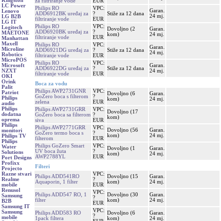
Kingston
za filtriranje vode
EUR
LC Power
Philips RO
VPC:
Garan.
Lenovo
ADD6912BK uređaj za
?
Stiže za 12 dana
24 mj.
LG B2B
filtriranje vode
EUR
LG IT
Philips RO
VPC:
Logitech
Dovoljno (2
Garan.
ADD6920BK uređaj za
?
MAETONE
kom)
24 mj.
filtriranje vode
EUR
Manhattan
Maxell
Philips RO
VPC:
Garan.
Microline
ADD6921DG uređaj za
?
Stiže za 12 dana
24 mj.
Robotics
filtriranje vode
EUR
MicroPOS
Philips RO
VPC:
Garan.
Microsoft
ADD6922DG uređaj za
?
Stiže za 12 dana
24 mj.
NZXT
filtriranje vode
EUR
OKI
Orink
Boca za vodu
Palit
Philips AWP2731GNR
VPC:
Patriot
Dovoljno (6
Garan.
GoZero boca s filterom
?
Philips
kom)
24 mj.
zelena
EUR
audio
Philips
Philips AWP2731GRR
VPC:
Dovoljno (17
dodatna
GoZero boca sa filterom
?
kom)
oprema
siva
EUR
Philips
Philips AWP2771GRR
VPC:
Dovoljno (56
Garan.
monitori
GoZero termo boca s
?
kom)
24 mj.
Philips TV
filterom
EUR
Philips
Philips GoZero Smart
VPC:
Water
Dovoljno (1
Garan.
UV boca žuta
?
Solutions
kom)
24 mj.
AWP2788YL
EUR
Port Designs
Profixx
Filteri
Projecto
VPC:
Razne stvari
Philips ADD541RO
Dovoljno (15
Garan.
?
Realme
Aquaporin, 1 filter
kom)
24 mj.
EUR
mobile
Renusol
VPC:
Philips ADD547 RO, 1
Dovoljno (30
Garan.
Samsung
?
filter
kom)
24 mj.
B2B
EUR
Samsung IT
VPC:
Samsung
Philips ADD583 RO
Dovoljno (6
Garan.
?
mobile
1pack filtera
kom)
24 mj.