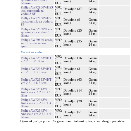
kom)
24 mj.
filterom
EUR
Philips AWP2980WHS3
VPC:
Dovoljno (37
Garan.
inst. spremnik za
?
kom)
24 mj.
vodu+3 SF
EUR
Philips AWP2980WHS
VPC:
Dovoljno (9
Garan.
ins.spremnik za vodu sa
?
kom)
24 mj.
SF
EUR
Philips AWP2980W inst.
VPC:
Dovoljno (25
Garan.
spremnik za vodu+ 3
?
kom)
24 mj.
filtera
EUR
Philips AWP9820 uređaj
VPC:
Dovoljno (35
Garan.
za filt. vode za kuć.
?
kom)
24 mj.
apar.
EUR
Vrčevi za vodu
VPC:
Philips AWP2933WHT
Dovoljno (16
Garan.
?
vrč 2.6L +1 filter
kom)
24 mj.
EUR
VPC:
Philips AWP2933WHT
Dovoljno (3
Garan.
?
vrč 2.6L + 3 filtera
kom)
24 mj.
EUR
VPC:
Philips AWP2933WHT
Dovoljno (63
Garan.
?
vrč 2.6L + 6 filtera
kom)
24 mj.
EUR
Philips AWP2943W
VPC:
Dovoljno (14
Garan.
Antiscale vrč 2.6L + 1
?
kom)
24 mj.
filter
EUR
Philips AWP2943W
VPC:
Dovoljno (29
Garan.
Antiscale vrč 2.6L + 3
?
kom)
24 mj.
filtera
EUR
Philips AWP2943W
VPC:
Dovoljno (51
Garan.
Antiscale vrč 2.6L + 4
?
kom)
24 mj.
filtera
EUR
Cijene uključuju porez. Ne garantiramo točnost opisa, slika i drugih podataka.