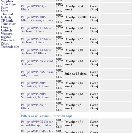
EUR
Sapphire
SolarEdge
VPC:
Philips AWP183, 2
Dovoljno (64
Garan.
Sony
?
filtera
kom)
24 mj.
Spire
EUR
Thermal
VPC:
Philips AWP210P2
Dovoljno (>100
Garan.
Grizzly
?
Micro X-clean, 2 filtera
kom)
24 mj.
TP-Link
EUR
Trinasolar
VPC:
Ubiquiti
Philips AWP211 Micro
Dovoljno (78
Garan.
?
Unitech
X-clean, 3 filtera
kom)
24 mj.
EUR
Western
Digital
VPC:
Philips AWP212 Micro
Dovoljno (32
Garan.
WireTech
?
X-clean, 6 filtera
kom)
24 mj.
Zebra
EUR
Technologies
VPC:
Philips AWP213 Micro
Dovoljno (10
Garan.
?
X-clean, 12 filtera
kom)
24 mj.
EUR
VPC:
Philips AWP225 instant,
Dovoljno (13
Garan.
?
3 filtera
kom)
24 mj.
EUR
VPC:
Philips AWP225S instant
Garan.
?
Stiže za 12 dana
soft, 3 filtera
24 mj.
EUR
VPC:
Philips AWP230P3
Dovoljno (15
Garan.
?
Softening+, 3 filtera
kom)
24 mj.
EUR
VPC:
Philips AWP230P6
Dovoljno (18
Garan.
?
Softening+, 6 filtera
kom)
24 mj.
EUR
VPC:
Philips AWP285, 3
Dovoljno (8
Garan.
?
filtera
kom)
24 mj.
EUR
Filteri za na slavinu ( filteri on-tap)
VPC:
Philips AWP305 On-tap
Dovoljno (21
Garan.
?
microfiltracija, 1 filter
kom)
24 mj.
EUR
Philips AWP305P2 On-
VPC:
Dovoljno (18
Garan.