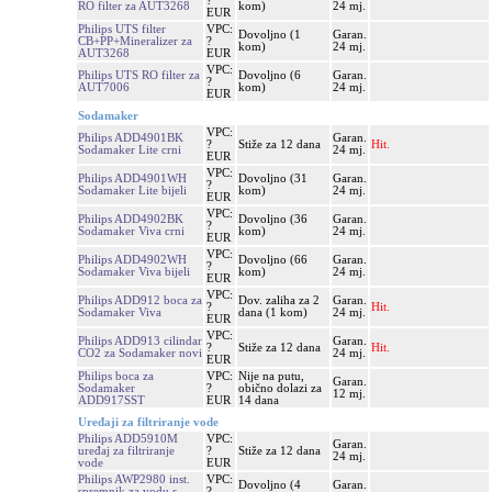
?
RO filter za AUT3268
kom)
24 mj.
EUR
Philips UTS filter
VPC:
Dovoljno (1
Garan.
CB+PP+Mineralizer za
?
kom)
24 mj.
AUT3268
EUR
VPC:
Philips UTS RO filter za
Dovoljno (6
Garan.
?
AUT7006
kom)
24 mj.
EUR
Sodamaker
VPC:
Philips ADD4901BK
Garan.
?
Stiže za 12 dana
Hit.
Sodamaker Lite crni
24 mj.
EUR
VPC:
Philips ADD4901WH
Dovoljno (31
Garan.
?
Sodamaker Lite bijeli
kom)
24 mj.
EUR
VPC:
Philips ADD4902BK
Dovoljno (36
Garan.
?
Sodamaker Viva crni
kom)
24 mj.
EUR
VPC:
Philips ADD4902WH
Dovoljno (66
Garan.
?
Sodamaker Viva bijeli
kom)
24 mj.
EUR
VPC:
Philips ADD912 boca za
Dov. zaliha za 2
Garan.
?
Hit.
Sodamaker Viva
dana (1 kom)
24 mj.
EUR
VPC:
Philips ADD913 cilindar
Garan.
?
Stiže za 12 dana
Hit.
CO2 za Sodamaker novi
24 mj.
EUR
Philips boca za
VPC:
Nije na putu,
Garan.
Sodamaker
?
obično dolazi za
12 mj.
ADD917SST
EUR
14 dana
Uređaji za filtriranje vode
Philips ADD5910M
VPC:
Garan.
uređaj za filtriranje
?
Stiže za 12 dana
24 mj.
vode
EUR
Philips AWP2980 inst.
VPC:
Dovoljno (4
Garan.
spremnik za vodu s
?