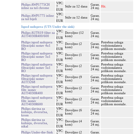
VPC:
Philips AWP1775CH
Garan.
?
Stiže za 12 dana
Hit.
inline za tuš chrome
24 mj.
EUR
VPC:
Philips AWP1775 inline
Garan.
?
Stiže za 12 dana
za tuš bijeli
24 mj.
EUR
Ispod sudopera (UTS Under the sink)
VPC:
Philips AUT619 filter za
Dovoljno (12
Garan.
?
AUT4030R400/600
kom)
24 mj.
EUR
Philips ispod sudopera
VPC:
Potrebna usluga
Dovoljno (2
Garan.
filtracijski sustav 4u1
?
vodoinstalatera
kom)
24 mj.
RO
EUR
prilikom montaže.
Philips ispod sudopera
VPC:
Potrebna usluga
Dovoljno (1
Garan.
filtracijski sustav 5u1
?
vodoinstalatera
kom)
24 mj.
RO
EUR
prilikom montaže.
Philips ispod sudopera
VPC:
Potrebna usluga
Dovoljno (2
Garan.
filtracijski sustav 5u1
?
vodoinstalatera
kom)
24 mj.
RO
EUR
prilikom montaže.
Philips ispod sudopera
VPC:
Potrebna usluga
Dovoljno (9
Garan.
filtracijski sustav
?
vodoinstalatera
kom)
24 mj.
AUT3268
EUR
prilikom montaže.
Philips ispod sudopera
VPC:
Potrebna usluga
Dovoljno (2
Garan.
filtr. sustav
?
vodoinstalatera
kom)
24 mj.
AUT4030R400
EUR
prilikom montaže
Philips ispod sudopera
VPC:
Potrebna usluga
Dovoljno (2
Garan.
filtr. sustav
?
vodoinstalatera
kom)
24 mj.
AUT4030R600
EUR
prilikom montaže.
Philips slavina za
VPC:
Dovoljno (6
Garan.
kuhinju, dvoručna,
?
kom)
24 mj.
krom
EUR
Philips slavina za
VPC:
Dovoljno (4
Garan.
kuhinju, dvoručna,
?
kom)
24 mj.
nikal
EUR
VPC:
Philips Under-the-Sink
Dovoljno (2
Garan.