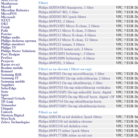
MAETONE
Filteri
Manhattan
Maxell
Philips ADD541RO Aquaporin, 1 filter
VPC: ? EUR
Do
Microline Robotics
Philips ADD547 RO, 1 filter
VPC: ? EUR
Do
MicroPOS
Philips ADD583 RO 1pack filtera
VPC: ? EUR
Do
Microsoft
NZXT
Philips AWP183, 2 filtera
VPC: ? EUR
Do
OKI
Philips AWP210P2 Micro X-clean, 2 filtera
VPC: ? EUR
Do
Orink
Philips AWP211 Micro X-clean, 3 filtera
VPC: ? EUR
Do
Palit
Patriot
Philips AWP212 Micro X-clean, 6 filtera
VPC: ? EUR
Do
Philips audio
Philips AWP213 Micro X-clean, 12 filtera
VPC: ? EUR
Do
Philips dodatna oprema
Philips monitori
Philips AWP225 instant, 3 filtera
VPC: ? EUR
Do
Philips TV
Philips AWP225S instant soft, 3 filtera
VPC: ? EUR
St
Philips Water Solutions
Philips AWP230P3 Softening+, 3 filtera
VPC: ? EUR
Do
Port Designs
Profixx
Philips AWP230P6 Softening+, 6 filtera
VPC: ? EUR
Do
Projecto
Philips AWP285, 3 filtera
VPC: ? EUR
Do
Razne stvari
Realme mobile
Filteri za na slavinu ( filteri on-tap)
Renusol
Philips AWP305 On-tap microfiltracija, 1 filter
VPC: ? EUR
Do
Samsung B2B
Samsung IT
Philips AWP305P2 On-tap mikrofiltracija, 2 filtera
VPC: ? EUR
Do
Samsung mobile
Philips AWP315 On-tap ultrafiltracija, 1 filter
VPC: ? EUR
Do
Sapphire
Philips AWP3703 On-tap mikrofiltracija vertikalna
VPC: ? EUR
Do
SolarEdge
Sony
Philips AWP3705P1 On-tap mikrofilt. horiz. digital
VPC: ? EUR
Do
Spire
Philips AWP3705P3 On-tap MicroF horiz. digital +3F
VPC: ? EUR
Do
Thermal Grizzly
Philips AWP3754 On-tap ultrafiltracija horiz.
VPC: ? EUR
Do
TP-Link
Trinasolar
Philips AWP3756P1 On-tap ultrafiltracija horiz.
VPC: ? EUR
Do
Ubiquiti
Unitech
Filteri za tuš
Western Digital
Philips ASH138 za tuš slušalicu 3pack filtera
VPC: ? EUR
St
WireTech
Philips ASH1516 tuš slušalica chrome
VPC: ? EUR
Do
Zebra Technologies
Philips ASH1516 tuš slušalica crna
VPC: ? EUR
Do
Philips AWP175 inline 1pack filtera
VPC: ? EUR
Do
Philips AWP1775BK inline za tuš crni
VPC: ? EUR
Do