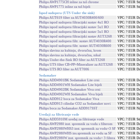
Philips AWP1775CH inline za tuš chrome
VPC: ? EUR
St
Philips AWP1775 inline za tuš bijeli
VPC: ? EUR
St
Ispod sudopera (UTS Under the sink)
Philips AUT619 filter za AUT4030R400/600
VPC: ? EUR
Do
Philips ispod sudopera filtracijski sustav 4u1 RO
VPC: ? EUR
Do
Philips ispod sudopera filtracijski sustav 5u1 RO
VPC: ? EUR
Do
Philips ispod sudopera filtracijski sustav 5u1 RO
VPC: ? EUR
Do
Philips ispod sudopera filtracijski sustav AUT3268
VPC: ? EUR
Do
Philips ispod sudopera filtr. sustav AUT4030R400
VPC: ? EUR
Do
Philips ispod sudopera filtr. sustav AUT4030R600
VPC: ? EUR
Do
Philips slavina za kuhinju, dvoručna, krom
VPC: ? EUR
Do
Philips slavina za kuhinju, dvoručna, nikal
VPC: ? EUR
Do
Philips Under-the-Sink RO filter za AUT3268
VPC: ? EUR
Do
Philips UTS filter CB+PP+Mineralizer za AUT3268
VPC: ? EUR
Do
Philips UTS RO filter za AUT7006
VPC: ? EUR
Do
Sodamaker
Philips ADD4901BK Sodamaker Lite crni
VPC: ? EUR
Do
Philips ADD4901WH Sodamaker Lite bijeli
VPC: ? EUR
Do
Philips ADD4902BK Sodamaker Viva crni
VPC: ? EUR
Do
Philips ADD4902WH Sodamaker Viva bijeli
VPC: ? EUR
Do
Philips ADD912 boca za Sodamaker Viva
VPC: ? EUR
Do
Philips ADD913 cilindar CO2 za Sodamaker novi
VPC: ? EUR
St
Philips boca za Sodamaker ADD917SST
VPC: ? EUR
Ni
Uređaji za filtriranje vode
Philips ADD5910M uređaj za filtriranje vode
VPC: ? EUR
St
Philips AWP2980 inst. spremnik za vodu s filterom
VPC: ? EUR
Do
Philips AWP2980WHS3 inst. spremnik za vodu+3 SF
VPC: ? EUR
Do
Philips AWP2980WHS ins.spremnik za vodu sa SF
VPC: ? EUR
Do
Philips AWP2980W inst. spremnik za vodu+ 3 filtera
VPC: ? EUR
Do