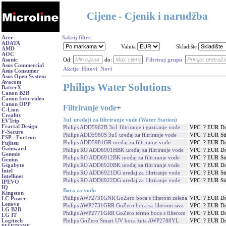
Cijene - Cjenik i narudžba
Acer
Sakrij filtre
ADATA
Valuta
Skladište
AMD
AOC
Asonic
Od:
do:
Filtriraj grupu
Asus Commercial
Akcije
Hitovi
Novi
Asus Consumer
Asus Open System
Avacom
Philips Water Solutions
BatterX
Canon B2B
Canon foto-video
Canon OPP
Filtriranje vode
+
C-Lion
Creality
3u1 uređaji za filtriranje vode (Water Station)
EVTrip
Fractal Design
Philips ADD5962B 3u1 filtriranje i gaziranje vode
VPC: ? EUR
Do
F-Secure
Philips ADD5980S 3u1 uređaj za filtriranje vode
VPC: ? EUR
St
FSP - Fortron
Philips ADD5981GR uređaj za filtriranje vode
VPC: ? EUR
Do
Fujitsu
Gainward
Philips RO ADD6901HBK uređaj za filtriranje vode
VPC: ? EUR
Do
Genesis
Philips RO ADD6912BK uređaj za filtriranje vode
VPC: ? EUR
St
Genius
Philips RO ADD6920BK uređaj za filtriranje vode
VPC: ? EUR
Do
Gigabyte
Intel
Philips RO ADD6921DG uređaj za filtriranje vode
VPC: ? EUR
St
Intellinet
Philips RO ADD6922DG uređaj za filtriranje vode
VPC: ? EUR
St
IPEVO
IQ
Boca za vodu
Kingston
Philips AWP2731GNR GoZero boca s filterom zelena
VPC: ? EUR
Do
LC Power
Lenovo
Philips AWP2731GRR GoZero boca sa filterom siva
VPC: ? EUR
Do
LG B2B
Philips AWP2771GRR GoZero termo boca s filterom
VPC: ? EUR
Do
LG IT
Philips GoZero Smart UV boca žuta AWP2788YL
VPC: ? EUR
Do
Logitech