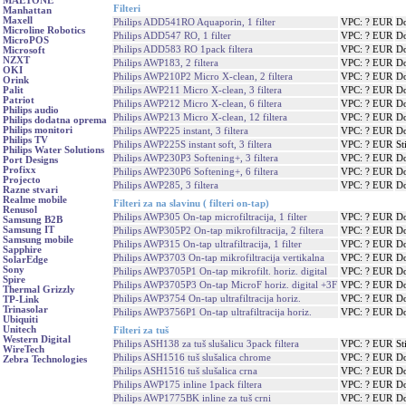
MAETONE
Filteri
Manhattan
Maxell
Philips ADD541RO Aquaporin, 1 filter
VPC: ? EUR
Do
Microline Robotics
Philips ADD547 RO, 1 filter
VPC: ? EUR
Do
MicroPOS
Philips ADD583 RO 1pack filtera
VPC: ? EUR
Do
Microsoft
NZXT
Philips AWP183, 2 filtera
VPC: ? EUR
Do
OKI
Philips AWP210P2 Micro X-clean, 2 filtera
VPC: ? EUR
Do
Orink
Philips AWP211 Micro X-clean, 3 filtera
VPC: ? EUR
Do
Palit
Patriot
Philips AWP212 Micro X-clean, 6 filtera
VPC: ? EUR
Do
Philips audio
Philips AWP213 Micro X-clean, 12 filtera
VPC: ? EUR
Do
Philips dodatna oprema
Philips monitori
Philips AWP225 instant, 3 filtera
VPC: ? EUR
Do
Philips TV
Philips AWP225S instant soft, 3 filtera
VPC: ? EUR
St
Philips Water Solutions
Philips AWP230P3 Softening+, 3 filtera
VPC: ? EUR
Do
Port Designs
Profixx
Philips AWP230P6 Softening+, 6 filtera
VPC: ? EUR
Do
Projecto
Philips AWP285, 3 filtera
VPC: ? EUR
Do
Razne stvari
Realme mobile
Filteri za na slavinu ( filteri on-tap)
Renusol
Philips AWP305 On-tap microfiltracija, 1 filter
VPC: ? EUR
Do
Samsung B2B
Samsung IT
Philips AWP305P2 On-tap mikrofiltracija, 2 filtera
VPC: ? EUR
Do
Samsung mobile
Philips AWP315 On-tap ultrafiltracija, 1 filter
VPC: ? EUR
Do
Sapphire
Philips AWP3703 On-tap mikrofiltracija vertikalna
VPC: ? EUR
Do
SolarEdge
Sony
Philips AWP3705P1 On-tap mikrofilt. horiz. digital
VPC: ? EUR
Do
Spire
Philips AWP3705P3 On-tap MicroF horiz. digital +3F
VPC: ? EUR
Do
Thermal Grizzly
Philips AWP3754 On-tap ultrafiltracija horiz.
VPC: ? EUR
Do
TP-Link
Trinasolar
Philips AWP3756P1 On-tap ultrafiltracija horiz.
VPC: ? EUR
Do
Ubiquiti
Unitech
Filteri za tuš
Western Digital
Philips ASH138 za tuš slušalicu 3pack filtera
VPC: ? EUR
St
WireTech
Philips ASH1516 tuš slušalica chrome
VPC: ? EUR
Do
Zebra Technologies
Philips ASH1516 tuš slušalica crna
VPC: ? EUR
Do
Philips AWP175 inline 1pack filtera
VPC: ? EUR
Do
Philips AWP1775BK inline za tuš crni
VPC: ? EUR
Do