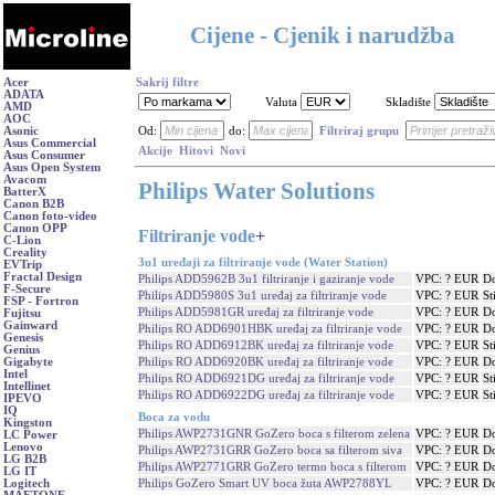
Cijene - Cjenik i narudžba
Acer
Sakrij filtre
ADATA
Valuta
Skladište
AMD
AOC
Asonic
Od:
do:
Filtriraj grupu
Asus Commercial
Akcije
Hitovi
Novi
Asus Consumer
Asus Open System
Avacom
Philips Water Solutions
BatterX
Canon B2B
Canon foto-video
Canon OPP
Filtriranje vode
+
C-Lion
Creality
3u1 uređaji za filtriranje vode (Water Station)
EVTrip
Fractal Design
Philips ADD5962B 3u1 filtriranje i gaziranje vode
VPC: ? EUR
Do
F-Secure
Philips ADD5980S 3u1 uređaj za filtriranje vode
VPC: ? EUR
St
FSP - Fortron
Philips ADD5981GR uređaj za filtriranje vode
VPC: ? EUR
Do
Fujitsu
Gainward
Philips RO ADD6901HBK uređaj za filtriranje vode
VPC: ? EUR
Do
Genesis
Philips RO ADD6912BK uređaj za filtriranje vode
VPC: ? EUR
St
Genius
Philips RO ADD6920BK uređaj za filtriranje vode
VPC: ? EUR
Do
Gigabyte
Intel
Philips RO ADD6921DG uređaj za filtriranje vode
VPC: ? EUR
St
Intellinet
Philips RO ADD6922DG uređaj za filtriranje vode
VPC: ? EUR
St
IPEVO
IQ
Boca za vodu
Kingston
Philips AWP2731GNR GoZero boca s filterom zelena
VPC: ? EUR
Do
LC Power
Lenovo
Philips AWP2731GRR GoZero boca sa filterom siva
VPC: ? EUR
Do
LG B2B
Philips AWP2771GRR GoZero termo boca s filterom
VPC: ? EUR
Do
LG IT
Philips GoZero Smart UV boca žuta AWP2788YL
VPC: ? EUR
Do
Logitech