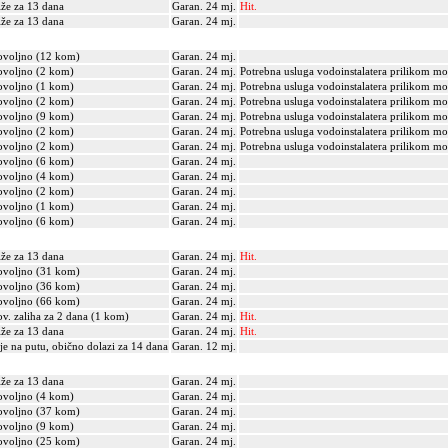
iže za 13 dana
Garan. 24 mj.
Hit.
iže za 13 dana
Garan. 24 mj.
voljno (12 kom)
Garan. 24 mj.
voljno (2 kom)
Garan. 24 mj.
Potrebna usluga vodoinstalatera prilikom mo
voljno (1 kom)
Garan. 24 mj.
Potrebna usluga vodoinstalatera prilikom mo
voljno (2 kom)
Garan. 24 mj.
Potrebna usluga vodoinstalatera prilikom mo
voljno (9 kom)
Garan. 24 mj.
Potrebna usluga vodoinstalatera prilikom mo
voljno (2 kom)
Garan. 24 mj.
Potrebna usluga vodoinstalatera prilikom mo
voljno (2 kom)
Garan. 24 mj.
Potrebna usluga vodoinstalatera prilikom mo
voljno (6 kom)
Garan. 24 mj.
voljno (4 kom)
Garan. 24 mj.
voljno (2 kom)
Garan. 24 mj.
voljno (1 kom)
Garan. 24 mj.
voljno (6 kom)
Garan. 24 mj.
iže za 13 dana
Garan. 24 mj.
Hit.
voljno (31 kom)
Garan. 24 mj.
voljno (36 kom)
Garan. 24 mj.
voljno (66 kom)
Garan. 24 mj.
v. zaliha za 2 dana (1 kom)
Garan. 24 mj.
Hit.
iže za 13 dana
Garan. 24 mj.
Hit.
je na putu, obično dolazi za 14 dana
Garan. 12 mj.
iže za 13 dana
Garan. 24 mj.
voljno (4 kom)
Garan. 24 mj.
voljno (37 kom)
Garan. 24 mj.
voljno (9 kom)
Garan. 24 mj.
voljno (25 kom)
Garan. 24 mj.