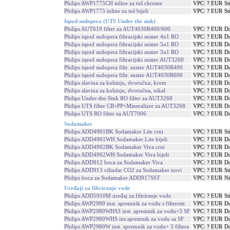
Philips AWP1775CH inline za tuš chrome
VPC: ? EUR
St
Philips AWP1775 inline za tuš bijeli
VPC: ? EUR
St
Ispod sudopera (UTS Under the sink)
Philips AUT619 filter za AUT4030R400/600
VPC: ? EUR
Do
Philips ispod sudopera filtracijski sustav 4u1 RO
VPC: ? EUR
Do
Philips ispod sudopera filtracijski sustav 5u1 RO
VPC: ? EUR
Do
Philips ispod sudopera filtracijski sustav 5u1 RO
VPC: ? EUR
Do
Philips ispod sudopera filtracijski sustav AUT3268
VPC: ? EUR
Do
Philips ispod sudopera filtr. sustav AUT4030R400
VPC: ? EUR
Do
Philips ispod sudopera filtr. sustav AUT4030R600
VPC: ? EUR
Do
Philips slavina za kuhinju, dvoručna, krom
VPC: ? EUR
Do
Philips slavina za kuhinju, dvoručna, nikal
VPC: ? EUR
Do
Philips Under-the-Sink RO filter za AUT3268
VPC: ? EUR
Do
Philips UTS filter CB+PP+Mineralizer za AUT3268
VPC: ? EUR
Do
Philips UTS RO filter za AUT7006
VPC: ? EUR
Do
Sodamaker
Philips ADD4901BK Sodamaker Lite crni
VPC: ? EUR
St
Philips ADD4901WH Sodamaker Lite bijeli
VPC: ? EUR
Do
Philips ADD4902BK Sodamaker Viva crni
VPC: ? EUR
Do
Philips ADD4902WH Sodamaker Viva bijeli
VPC: ? EUR
Do
Philips ADD912 boca za Sodamaker Viva
VPC: ? EUR
Do
Philips ADD913 cilindar CO2 za Sodamaker novi
VPC: ? EUR
St
Philips boca za Sodamaker ADD917SST
VPC: ? EUR
Ni
Uređaji za filtriranje vode
Philips ADD5910M uređaj za filtriranje vode
VPC: ? EUR
St
Philips AWP2980 inst. spremnik za vodu s filterom
VPC: ? EUR
Do
Philips AWP2980WHS3 inst. spremnik za vodu+3 SF
VPC: ? EUR
Do
Philips AWP2980WHS ins.spremnik za vodu sa SF
VPC: ? EUR
Do
Philips AWP2980W inst. spremnik za vodu+ 3 filtera
VPC: ? EUR
Do