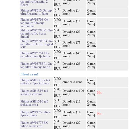
tap mikrofiltracija, 2
?
kom)
24 mj.
filtera
EUR
VPC:
Philips AWP315 On-tap
Dovoljno (14
Garan.
?
ultrafiltracija, 1 filter
kom)
24 mj.
EUR
Philips AWP3703 On-
VPC:
Dovoljno (18
Garan.
tap mikrofiltracija
?
kom)
24 mj.
vertikalna
EUR
Philips AWP3705P1 On-
VPC:
Dovoljno (29
Garan.
tap mikrofilt. horiz.
?
kom)
24 mj.
digital
EUR
Philips AWP3705P3 On-
VPC:
Dovoljno (71
Garan.
tap MicroF horiz. digital
?
kom)
24 mj.
+3F
EUR
VPC:
Philips AWP3754 On-
Dovoljno (49
Garan.
?
tap ultrafiltracija horiz.
kom)
24 mj.
EUR
VPC:
Philips AWP3756P1 On-
Dovoljno (23
Garan.
?
tap ultrafiltracija horiz.
kom)
24 mj.
EUR
Filteri za tuš
VPC:
Philips ASH138 za tuš
Garan.
?
Stiže za 5 dana
slušalicu 3pack filtera
24 mj.
EUR
VPC:
Philips ASH1516 tuš
Dovoljno (>100
Garan.
?
Hit.
slušalica chrome
kom)
24 mj.
EUR
VPC:
Philips ASH1516 tuš
Dovoljno (18
Garan.
?
slušalica crna
kom)
24 mj.
EUR
VPC:
Philips AWP175 inline
Dovoljno (16
Garan.
?
Hit.
1pack filtera
kom)
24 mj.
EUR
VPC:
Philips AWP1775BK
Dovoljno (27
Garan.
?
inline za tuš crni
kom)
24 mj.
EUR