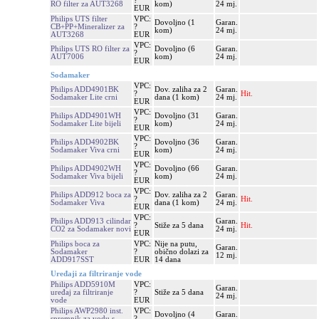
?
RO filter za AUT3268
kom)
24 mj.
EUR
Philips UTS filter
VPC:
Dovoljno (1
Garan.
CB+PP+Mineralizer za
?
kom)
24 mj.
AUT3268
EUR
VPC:
Philips UTS RO filter za
Dovoljno (6
Garan.
?
AUT7006
kom)
24 mj.
EUR
Sodamaker
VPC:
Philips ADD4901BK
Dov. zaliha za 2
Garan.
?
Hit.
Sodamaker Lite crni
dana (1 kom)
24 mj.
EUR
VPC:
Philips ADD4901WH
Dovoljno (31
Garan.
?
Sodamaker Lite bijeli
kom)
24 mj.
EUR
VPC:
Philips ADD4902BK
Dovoljno (36
Garan.
?
Sodamaker Viva crni
kom)
24 mj.
EUR
VPC:
Philips ADD4902WH
Dovoljno (66
Garan.
?
Sodamaker Viva bijeli
kom)
24 mj.
EUR
VPC:
Philips ADD912 boca za
Dov. zaliha za 2
Garan.
?
Hit.
Sodamaker Viva
dana (1 kom)
24 mj.
EUR
VPC:
Philips ADD913 cilindar
Garan.
?
Stiže za 5 dana
Hit.
CO2 za Sodamaker novi
24 mj.
EUR
Philips boca za
VPC:
Nije na putu,
Garan.
Sodamaker
?
obično dolazi za
12 mj.
ADD917SST
EUR
14 dana
Uređaji za filtriranje vode
Philips ADD5910M
VPC:
Garan.
uređaj za filtriranje
?
Stiže za 5 dana
24 mj.
vode
EUR
Philips AWP2980 inst.
VPC:
Dovoljno (4
Garan.
spremnik za vodu s
?