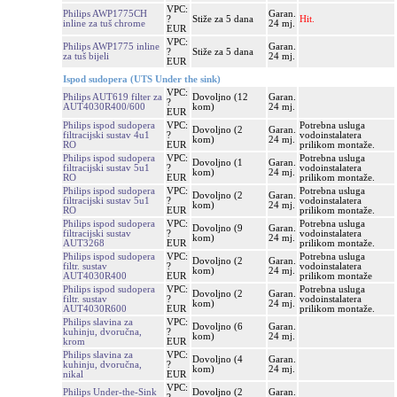
VPC:
Philips AWP1775CH
Garan.
?
Stiže za 5 dana
Hit.
inline za tuš chrome
24 mj.
EUR
VPC:
Philips AWP1775 inline
Garan.
?
Stiže za 5 dana
za tuš bijeli
24 mj.
EUR
Ispod sudopera (UTS Under the sink)
VPC:
Philips AUT619 filter za
Dovoljno (12
Garan.
?
AUT4030R400/600
kom)
24 mj.
EUR
Philips ispod sudopera
VPC:
Potrebna usluga
Dovoljno (2
Garan.
filtracijski sustav 4u1
?
vodoinstalatera
kom)
24 mj.
RO
EUR
prilikom montaže.
Philips ispod sudopera
VPC:
Potrebna usluga
Dovoljno (1
Garan.
filtracijski sustav 5u1
?
vodoinstalatera
kom)
24 mj.
RO
EUR
prilikom montaže.
Philips ispod sudopera
VPC:
Potrebna usluga
Dovoljno (2
Garan.
filtracijski sustav 5u1
?
vodoinstalatera
kom)
24 mj.
RO
EUR
prilikom montaže.
Philips ispod sudopera
VPC:
Potrebna usluga
Dovoljno (9
Garan.
filtracijski sustav
?
vodoinstalatera
kom)
24 mj.
AUT3268
EUR
prilikom montaže.
Philips ispod sudopera
VPC:
Potrebna usluga
Dovoljno (2
Garan.
filtr. sustav
?
vodoinstalatera
kom)
24 mj.
AUT4030R400
EUR
prilikom montaže
Philips ispod sudopera
VPC:
Potrebna usluga
Dovoljno (2
Garan.
filtr. sustav
?
vodoinstalatera
kom)
24 mj.
AUT4030R600
EUR
prilikom montaže.
Philips slavina za
VPC:
Dovoljno (6
Garan.
kuhinju, dvoručna,
?
kom)
24 mj.
krom
EUR
Philips slavina za
VPC:
Dovoljno (4
Garan.
kuhinju, dvoručna,
?
kom)
24 mj.
nikal
EUR
VPC:
Philips Under-the-Sink
Dovoljno (2
Garan.