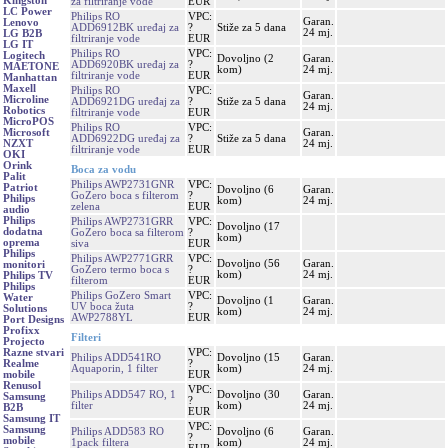
Kingston
za filtriranje vode
EUR
LC Power
Philips RO
VPC:
Garan.
Lenovo
ADD6912BK uređaj za
?
Stiže za 5 dana
24 mj.
LG B2B
filtriranje vode
EUR
LG IT
Philips RO
VPC:
Logitech
Dovoljno (2
Garan.
ADD6920BK uređaj za
?
MAETONE
kom)
24 mj.
filtriranje vode
EUR
Manhattan
Maxell
Philips RO
VPC:
Garan.
Microline
ADD6921DG uređaj za
?
Stiže za 5 dana
24 mj.
Robotics
filtriranje vode
EUR
MicroPOS
Philips RO
VPC:
Garan.
Microsoft
ADD6922DG uređaj za
?
Stiže za 5 dana
24 mj.
NZXT
filtriranje vode
EUR
OKI
Orink
Boca za vodu
Palit
Philips AWP2731GNR
VPC:
Patriot
Dovoljno (6
Garan.
GoZero boca s filterom
?
Philips
kom)
24 mj.
zelena
EUR
audio
Philips
Philips AWP2731GRR
VPC:
Dovoljno (17
dodatna
GoZero boca sa filterom
?
kom)
oprema
siva
EUR
Philips
Philips AWP2771GRR
VPC:
Dovoljno (56
Garan.
monitori
GoZero termo boca s
?
kom)
24 mj.
Philips TV
filterom
EUR
Philips
Philips GoZero Smart
VPC:
Water
Dovoljno (1
Garan.
UV boca žuta
?
Solutions
kom)
24 mj.
AWP2788YL
EUR
Port Designs
Profixx
Filteri
Projecto
VPC:
Razne stvari
Philips ADD541RO
Dovoljno (15
Garan.
?
Realme
Aquaporin, 1 filter
kom)
24 mj.
EUR
mobile
Renusol
VPC:
Philips ADD547 RO, 1
Dovoljno (30
Garan.
Samsung
?
filter
kom)
24 mj.
B2B
EUR
Samsung IT
VPC:
Samsung
Philips ADD583 RO
Dovoljno (6
Garan.
?
mobile
1pack filtera
kom)
24 mj.