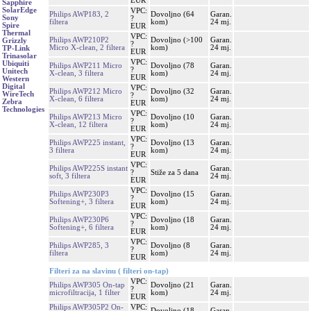
EUR
Sapphire
SolarEdge
VPC:
Philips AWP183, 2
Dovoljno (64
Garan.
Sony
?
filtera
kom)
24 mj.
Spire
EUR
Thermal
VPC:
Philips AWP210P2
Dovoljno (>100
Garan.
Grizzly
?
Micro X-clean, 2 filtera
kom)
24 mj.
TP-Link
EUR
Trinasolar
VPC:
Ubiquiti
Philips AWP211 Micro
Dovoljno (78
Garan.
?
Unitech
X-clean, 3 filtera
kom)
24 mj.
EUR
Western
Digital
VPC:
Philips AWP212 Micro
Dovoljno (32
Garan.
WireTech
?
X-clean, 6 filtera
kom)
24 mj.
Zebra
EUR
Technologies
VPC:
Philips AWP213 Micro
Dovoljno (10
Garan.
?
X-clean, 12 filtera
kom)
24 mj.
EUR
VPC:
Philips AWP225 instant,
Dovoljno (13
Garan.
?
3 filtera
kom)
24 mj.
EUR
VPC:
Philips AWP225S instant
Garan.
?
Stiže za 5 dana
soft, 3 filtera
24 mj.
EUR
VPC:
Philips AWP230P3
Dovoljno (15
Garan.
?
Softening+, 3 filtera
kom)
24 mj.
EUR
VPC:
Philips AWP230P6
Dovoljno (18
Garan.
?
Softening+, 6 filtera
kom)
24 mj.
EUR
VPC:
Philips AWP285, 3
Dovoljno (8
Garan.
?
filtera
kom)
24 mj.
EUR
Filteri za na slavinu ( filteri on-tap)
VPC:
Philips AWP305 On-tap
Dovoljno (21
Garan.
?
microfiltracija, 1 filter
kom)
24 mj.
EUR
Philips AWP305P2 On-
VPC:
Dovoljno (18
Garan.