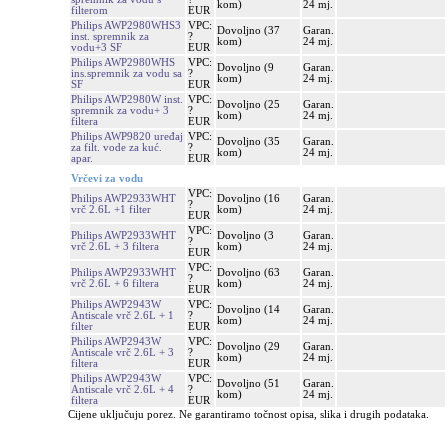
kom)
24 mj.
filterom
EUR
Philips AWP2980WHS3
VPC:
Dovoljno (37
Garan.
inst. spremnik za
?
kom)
24 mj.
vodu+3 SF
EUR
Philips AWP2980WHS
VPC:
Dovoljno (9
Garan.
ins.spremnik za vodu sa
?
kom)
24 mj.
SF
EUR
Philips AWP2980W inst.
VPC:
Dovoljno (25
Garan.
spremnik za vodu+ 3
?
kom)
24 mj.
filtera
EUR
Philips AWP9820 uređaj
VPC:
Dovoljno (35
Garan.
za filt. vode za kuć.
?
kom)
24 mj.
apar.
EUR
Vrčevi za vodu
VPC:
Philips AWP2933WHT
Dovoljno (16
Garan.
?
vrč 2.6L +1 filter
kom)
24 mj.
EUR
VPC:
Philips AWP2933WHT
Dovoljno (3
Garan.
?
vrč 2.6L + 3 filtera
kom)
24 mj.
EUR
VPC:
Philips AWP2933WHT
Dovoljno (63
Garan.
?
vrč 2.6L + 6 filtera
kom)
24 mj.
EUR
Philips AWP2943W
VPC:
Dovoljno (14
Garan.
Antiscale vrč 2.6L + 1
?
kom)
24 mj.
filter
EUR
Philips AWP2943W
VPC:
Dovoljno (29
Garan.
Antiscale vrč 2.6L + 3
?
kom)
24 mj.
filtera
EUR
Philips AWP2943W
VPC:
Dovoljno (51
Garan.
Antiscale vrč 2.6L + 4
?
kom)
24 mj.
filtera
EUR
Cijene uključuju porez. Ne garantiramo točnost opisa, slika i drugih podataka.