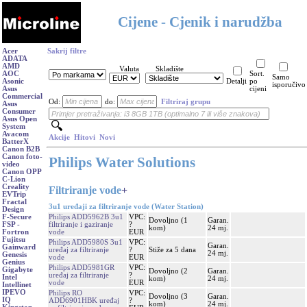
Cijene - Cjenik i narudžba
Acer
Sakrij filtre
ADATA
AMD
Valuta
Skladište
AOC
Sort.
Samo
Asonic
Detalji
po
isporučivo
Asus
cijeni
Commercial
Od:
do:
Filtriraj grupu
Asus
Consumer
Asus Open
System
Avacom
Akcije
Hitovi
Novi
BatterX
Canon B2B
Canon foto-
Philips Water Solutions
video
Canon OPP
C-Lion
Creality
Filtriranje vode
+
EVTrip
Fractal
3u1 uređaji za filtriranje vode (Water Station)
Design
Philips ADD5962B 3u1
VPC:
F-Secure
Dovoljno (1
Garan.
filtriranje i gaziranje
?
FSP -
kom)
24 mj.
vode
EUR
Fortron
Fujitsu
Philips ADD5980S 3u1
VPC:
Garan.
Gainward
uređaj za filtriranje
?
Stiže za 5 dana
24 mj.
Genesis
vode
EUR
Genius
Philips ADD5981GR
VPC:
Gigabyte
Dovoljno (2
Garan.
uređaj za filtriranje
?
Intel
kom)
24 mj.
vode
EUR
Intellinet
IPEVO
Philips RO
VPC:
Dovoljno (3
Garan.
IQ
ADD6901HBK uređaj
?
kom)
24 mj.