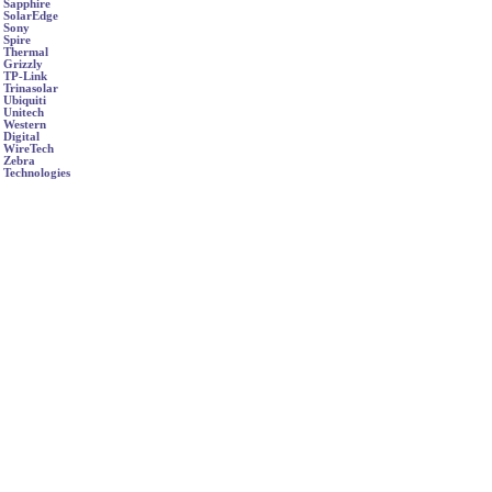
Sapphire
SolarEdge
Sony
Spire
Thermal
Grizzly
TP-Link
Trinasolar
Ubiquiti
Unitech
Western
Digital
WireTech
Zebra
Technologies