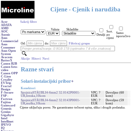
Cijene - Cjenik i narudžba
Acer
Sakrij filtre
ADATA
AMD
Valuta
Skladište
AOC
Sort.
Samo
Asonic
Detalji
po
isporučivo
Asus
cijeni
Commercial
Od:
do:
Filtriraj grupu
Asus
Consumer
Asus Open
System
Avacom
Akcije
Hitovi
Novi
BatterX
Canon B2B
Canon foto-
Razne stvari
video
Canon OPP
C-Lion
Creality
Solari-instalacijski pribor
+
EVTrip
Fractal
Konektori
Design
SpojnicaSTÄUBLI4-6mm2 32.0142P0001-
VPC: ?
Dovoljno (60
F-Secure
UR,ženska,10kom
EUR
kom)
FSP -
Fortron
SpojnicaSTÄUBLI4-6mm2 32.0143P0001-
VPC: ?
Dovoljno (59
Fujitsu
UR,muška,10kom
EUR
kom)
Gainward
Cijene uključuju porez. Ne garantiramo točnost opisa, slika i drugih podataka.
Genesis
Genius
Gigabyte
Intel
Intellinet
IPEVO
IQ