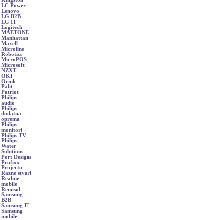
Kingston
LC Power
Lenovo
LG B2B
LG IT
Logitech
MAETONE
Manhattan
Maxell
Microline
Robotics
MicroPOS
Microsoft
NZXT
OKI
Orink
Palit
Patriot
Philips
audio
Philips
dodatna
oprema
Philips
monitori
Philips TV
Philips
Water
Solutions
Port Designs
Profixx
Projecto
Razne stvari
Realme
mobile
Renusol
Samsung
B2B
Samsung IT
Samsung
mobile