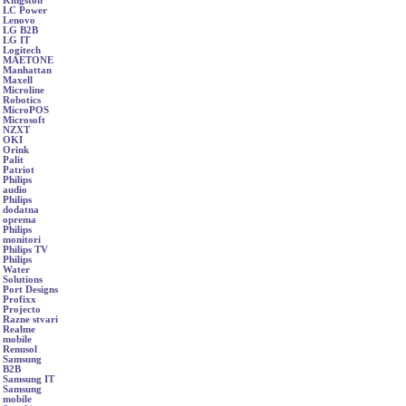
Kingston
LC Power
Lenovo
LG B2B
LG IT
Logitech
MAETONE
Manhattan
Maxell
Microline
Robotics
MicroPOS
Microsoft
NZXT
OKI
Orink
Palit
Patriot
Philips
audio
Philips
dodatna
oprema
Philips
monitori
Philips TV
Philips
Water
Solutions
Port Designs
Profixx
Projecto
Razne stvari
Realme
mobile
Renusol
Samsung
B2B
Samsung IT
Samsung
mobile