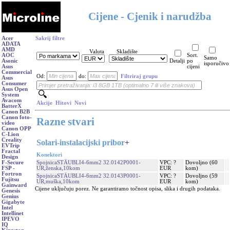
Cijene - Cjenik i narudžba
Acer
Sakrij filtre
ADATA
AMD
Valuta
Skladište
AOC
Sort.
Samo
Asonic
Detalji
po
isporučivo
Asus
cijeni
Commercial
Od:
do:
Filtriraj grupu
Asus
Consumer
Asus Open
System
Avacom
Akcije
Hitovi
Novi
BatterX
Canon B2B
Canon foto-
Razne stvari
video
Canon OPP
C-Lion
Creality
Solari-instalacijski pribor
+
EVTrip
Fractal
Konektori
Design
SpojnicaSTÄUBLI4-6mm2 32.0142P0001-
VPC: ?
Dovoljno (60
F-Secure
UR,ženska,10kom
EUR
kom)
FSP -
Fortron
SpojnicaSTÄUBLI4-6mm2 32.0143P0001-
VPC: ?
Dovoljno (59
Fujitsu
UR,muška,10kom
EUR
kom)
Gainward
Cijene uključuju porez. Ne garantiramo točnost opisa, slika i drugih podataka.
Genesis
Genius
Gigabyte
Intel
Intellinet
IPEVO
IQ