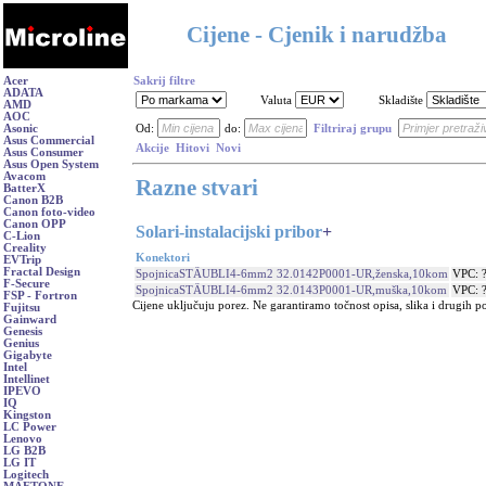
Cijene - Cjenik i narudžba
Acer
Sakrij filtre
ADATA
Valuta
Skladište
AMD
AOC
Asonic
Od:
do:
Filtriraj grupu
Asus Commercial
Akcije
Hitovi
Novi
Asus Consumer
Asus Open System
Avacom
Razne stvari
BatterX
Canon B2B
Canon foto-video
Canon OPP
Solari-instalacijski pribor
+
C-Lion
Creality
Konektori
EVTrip
Fractal Design
SpojnicaSTÄUBLI4-6mm2 32.0142P0001-UR,ženska,10kom
VPC: 
F-Secure
SpojnicaSTÄUBLI4-6mm2 32.0143P0001-UR,muška,10kom
VPC: 
FSP - Fortron
Cijene uključuju porez. Ne garantiramo točnost opisa, slika i drugih p
Fujitsu
Gainward
Genesis
Genius
Gigabyte
Intel
Intellinet
IPEVO
IQ
Kingston
LC Power
Lenovo
LG B2B
LG IT
Logitech