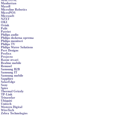
MAETONE
Manhattan
Maxell
Microline Robotics
MicroPOS
Microsoft
NZXT
OKI
Orink
Palit
Patriot
Philips audio
Philips dodatna oprema
Philips monitori
Philips TV
Philips Water Solutions
Port Designs
Profixx
Projecto
Razne stvari
Realme mobile
Renusol
Samsung B2B
Samsung IT
Samsung mobile
Sapphire
SolarEdge
Sony
Spire
Thermal Grizzly
TP-Link
Trinasolar
Ubiquiti
Unitech
Western Digital
WireTech
Zebra Technologies