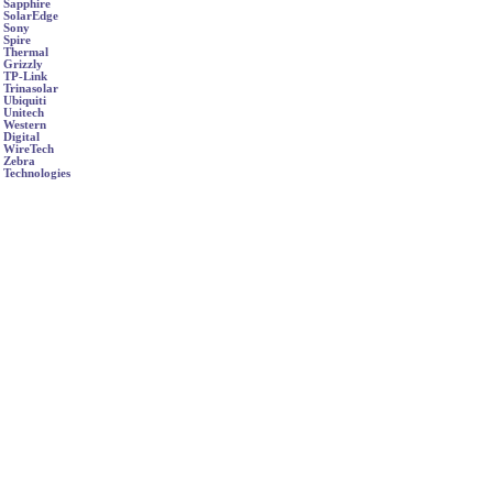
Sapphire
SolarEdge
Sony
Spire
Thermal
Grizzly
TP-Link
Trinasolar
Ubiquiti
Unitech
Western
Digital
WireTech
Zebra
Technologies