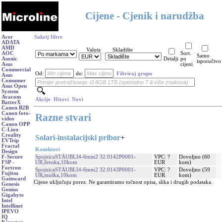
Cijene - Cjenik i narudžba
Acer
Sakrij filtre
ADATA
AMD
Valuta
Skladište
AOC
Sort.
Samo
Asonic
Detalji
po
isporučivo
Asus
cijeni
Commercial
Od:
do:
Filtriraj grupu
Asus
Consumer
Asus Open
System
Avacom
Akcije
Hitovi
Novi
BatterX
Canon B2B
Canon foto-
Razne stvari
video
Canon OPP
C-Lion
Creality
Solari-instalacijski pribor
+
EVTrip
Fractal
Konektori
Design
SpojnicaSTÄUBLI4-6mm2 32.0142P0001-
VPC: ?
Dovoljno (60
F-Secure
UR,ženska,10kom
EUR
kom)
FSP -
Fortron
SpojnicaSTÄUBLI4-6mm2 32.0143P0001-
VPC: ?
Dovoljno (59
Fujitsu
UR,muška,10kom
EUR
kom)
Gainward
Cijene uključuju porez. Ne garantiramo točnost opisa, slika i drugih podataka.
Genesis
Genius
Gigabyte
Intel
Intellinet
IPEVO
IQ