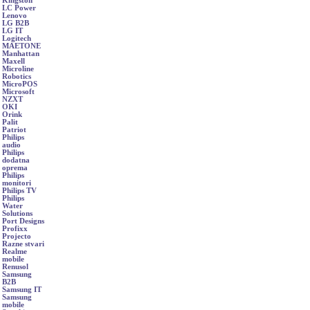
Kingston
LC Power
Lenovo
LG B2B
LG IT
Logitech
MAETONE
Manhattan
Maxell
Microline
Robotics
MicroPOS
Microsoft
NZXT
OKI
Orink
Palit
Patriot
Philips
audio
Philips
dodatna
oprema
Philips
monitori
Philips TV
Philips
Water
Solutions
Port Designs
Profixx
Projecto
Razne stvari
Realme
mobile
Renusol
Samsung
B2B
Samsung IT
Samsung
mobile