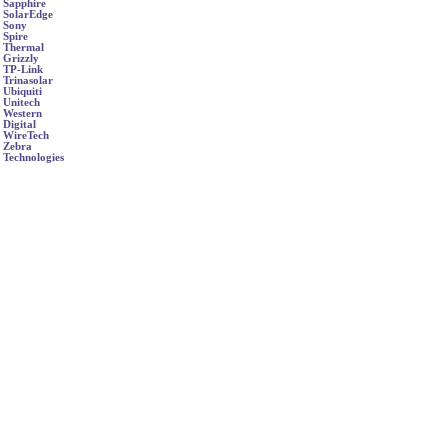
Sapphire
SolarEdge
Sony
Spire
Thermal
Grizzly
TP-Link
Trinasolar
Ubiquiti
Unitech
Western
Digital
WireTech
Zebra
Technologies