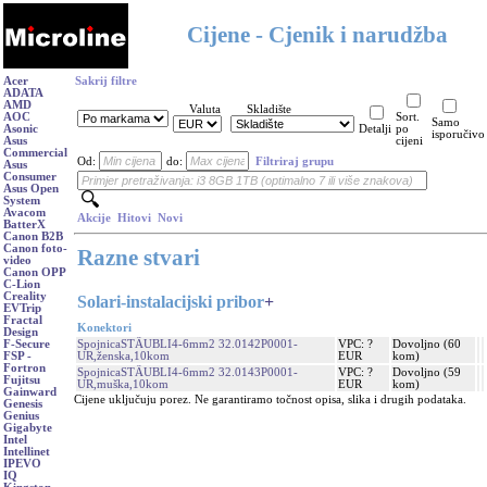
Cijene - Cjenik i narudžba
Acer
Sakrij filtre
ADATA
AMD
Valuta
Skladište
AOC
Sort.
Samo
Asonic
Detalji
po
isporučivo
Asus
cijeni
Commercial
Od:
do:
Filtriraj grupu
Asus
Consumer
Asus Open
System
Avacom
Akcije
Hitovi
Novi
BatterX
Canon B2B
Canon foto-
Razne stvari
video
Canon OPP
C-Lion
Creality
Solari-instalacijski pribor
+
EVTrip
Fractal
Konektori
Design
SpojnicaSTÄUBLI4-6mm2 32.0142P0001-
VPC: ?
Dovoljno (60
F-Secure
UR,ženska,10kom
EUR
kom)
FSP -
Fortron
SpojnicaSTÄUBLI4-6mm2 32.0143P0001-
VPC: ?
Dovoljno (59
Fujitsu
UR,muška,10kom
EUR
kom)
Gainward
Cijene uključuju porez. Ne garantiramo točnost opisa, slika i drugih podataka.
Genesis
Genius
Gigabyte
Intel
Intellinet
IPEVO
IQ