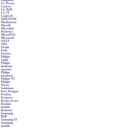
Kingston
LC Power
Lenovo
LG B2B
LG IT
Logitech
MAETONE
Manhattan
Maxell
Microline
Robotics
MicroPOS
Microsoft
NZXT
OKI
Orink
Palit
Patriot
Philips
audio
Philips
dodatna
oprema
Philips
monitori
Philips TV
Philips
Water
Solutions
Port Designs
Profixx
Projecto
Razne stvari
Realme
mobile
Renusol
Samsung
B2B
Samsung IT
Samsung
mobile