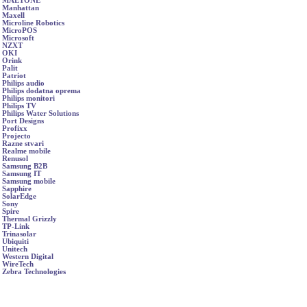
MAETONE
Manhattan
Maxell
Microline Robotics
MicroPOS
Microsoft
NZXT
OKI
Orink
Palit
Patriot
Philips audio
Philips dodatna oprema
Philips monitori
Philips TV
Philips Water Solutions
Port Designs
Profixx
Projecto
Razne stvari
Realme mobile
Renusol
Samsung B2B
Samsung IT
Samsung mobile
Sapphire
SolarEdge
Sony
Spire
Thermal Grizzly
TP-Link
Trinasolar
Ubiquiti
Unitech
Western Digital
WireTech
Zebra Technologies