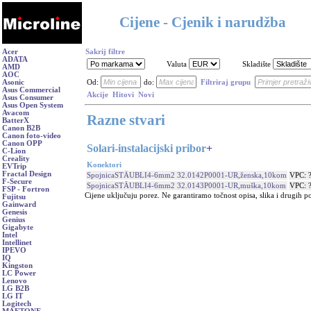
Cijene - Cjenik i narudžba
Acer
Sakrij filtre
ADATA
Valuta
Skladište
AMD
AOC
Asonic
Od:
do:
Filtriraj grupu
Asus Commercial
Akcije
Hitovi
Novi
Asus Consumer
Asus Open System
Avacom
Razne stvari
BatterX
Canon B2B
Canon foto-video
Canon OPP
Solari-instalacijski pribor
+
C-Lion
Creality
Konektori
EVTrip
Fractal Design
SpojnicaSTÄUBLI4-6mm2 32.0142P0001-UR,ženska,10kom
VPC: 
F-Secure
SpojnicaSTÄUBLI4-6mm2 32.0143P0001-UR,muška,10kom
VPC: 
FSP - Fortron
Cijene uključuju porez. Ne garantiramo točnost opisa, slika i drugih p
Fujitsu
Gainward
Genesis
Genius
Gigabyte
Intel
Intellinet
IPEVO
IQ
Kingston
LC Power
Lenovo
LG B2B
LG IT
Logitech