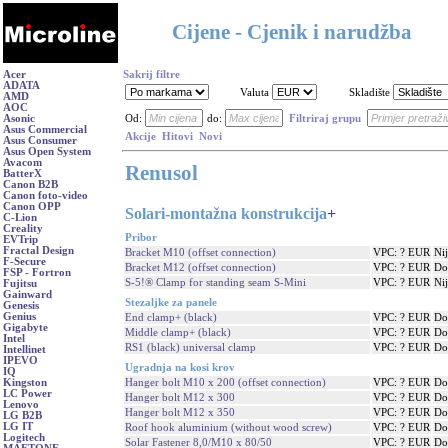
Cijene - Cjenik i narudžba
Acer
Sakrij filtre
ADATA
Valuta
Skladište
AMD
AOC
Asonic
Od:
do:
Filtriraj grupu
Asus Commercial
Akcije
Hitovi
Novi
Asus Consumer
Asus Open System
Avacom
Renusol
BatterX
Canon B2B
Canon foto-video
Canon OPP
Solari-montažna konstrukcija
+
C-Lion
Creality
Pribor
EVTrip
Fractal Design
Bracket M10 (offset connection)
VPC: ? EUR
Ni
F-Secure
Bracket M12 (offset connection)
VPC: ? EUR
Do
FSP - Fortron
S-5!® Clamp for standing seam S-Mini
VPC: ? EUR
Ni
Fujitsu
Gainward
Stezaljke za panele
Genesis
Genius
End clamp+ (black)
VPC: ? EUR
Do
Gigabyte
Middle clamp+ (black)
VPC: ? EUR
Do
Intel
RS1 (black) universal clamp
VPC: ? EUR
Do
Intellinet
IPEVO
Ugradnja na kosi krov
IQ
Hanger bolt M10 x 200 (offset connection)
VPC: ? EUR
Do
Kingston
LC Power
Hanger bolt M12 x 300
VPC: ? EUR
Do
Lenovo
Hanger bolt M12 x 350
VPC: ? EUR
Do
LG B2B
LG IT
Roof hook aluminium (without wood screw)
VPC: ? EUR
Do
Logitech
Solar Fastener 8,0/M10 x 80/50
VPC: ? EUR
Do