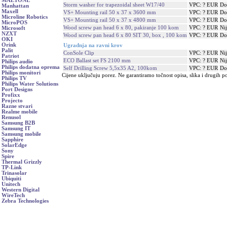
MAETONE
Storm washer for trapezoidal sheet W17/40
VPC: ? EUR
Do
Manhattan
Maxell
VS+ Mounting rail 50 x 37 x 3600 mm
VPC: ? EUR
Do
Microline Robotics
VS+ Mounting rail 50 x 37 x 4800 mm
VPC: ? EUR
Do
MicroPOS
Wood screw pan head 6 x 80, pakiranje 100 kom
VPC: ? EUR
Ni
Microsoft
NZXT
Wood screw pan head 6 x 80 SIT 30, box , 100 kom
VPC: ? EUR
Do
OKI
Orink
Ugradnja na ravni krov
Palit
ConSole Clip
VPC: ? EUR
Ni
Patriot
ECO Ballast set FS 2100 mm
VPC: ? EUR
Ni
Philips audio
Philips dodatna oprema
Self Drilling Screw 5,5x35 A2, 100kom
VPC: ? EUR
Do
Philips monitori
Cijene uključuju porez. Ne garantiramo točnost opisa, slika i drugih p
Philips TV
Philips Water Solutions
Port Designs
Profixx
Projecto
Razne stvari
Realme mobile
Renusol
Samsung B2B
Samsung IT
Samsung mobile
Sapphire
SolarEdge
Sony
Spire
Thermal Grizzly
TP-Link
Trinasolar
Ubiquiti
Unitech
Western Digital
WireTech
Zebra Technologies