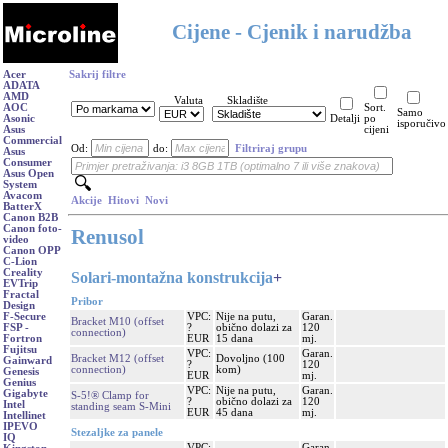
Cijene - Cjenik i narudžba
Acer
Sakrij filtre
ADATA
AMD
Valuta
Skladište
AOC
Sort.
Samo
Asonic
Detalji
po
isporučivo
Asus
cijeni
Commercial
Od:
do:
Filtriraj grupu
Asus
Consumer
Asus Open
System
Avacom
Akcije
Hitovi
Novi
BatterX
Canon B2B
Canon foto-
Renusol
video
Canon OPP
C-Lion
Creality
Solari-montažna konstrukcija
+
EVTrip
Fractal
Pribor
Design
VPC:
Nije na putu,
Garan.
F-Secure
Bracket M10 (offset
?
obično dolazi za
120
FSP -
connection)
EUR
15 dana
mj.
Fortron
Fujitsu
VPC:
Garan.
Bracket M12 (offset
Dovoljno (100
Gainward
?
120
connection)
kom)
Genesis
EUR
mj.
Genius
VPC:
Nije na putu,
Garan.
Gigabyte
S-5!® Clamp for
?
obično dolazi za
120
Intel
standing seam S-Mini
EUR
45 dana
mj.
Intellinet
IPEVO
Stezaljke za panele
IQ
VPC:
Garan.