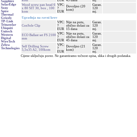
kom
EUR
45 dana
mj.
Sapphire
SolarEdge
Wood screw pan head 6
VPC:
Garan.
Dovoljno (20
Sony
x 80 SIT 30, box , 100
?
120
kom)
Spire
kom
EUR
mj.
Thermal
Ugradnja na ravni krov
Grizzly
TP-Link
VPC:
Nije na putu,
Garan.
Trinasolar
ConSole Clip
?
obično dolazi za
120
Ubiquiti
EUR
15 dana
mj.
Unitech
VPC:
Nije na putu,
Garan.
Western
ECO Ballast set FS 2100
?
obično dolazi za
120
Digital
mm
EUR
45 dana
mj.
WireTech
VPC:
Garan.
Zebra
Self Drilling Screw
Dovoljno (21
?
120
Technologies
5,5x35 A2, 100kom
kom)
EUR
mj.
Cijene uključuju porez. Ne garantiramo točnost opisa, slika i drugih podataka.