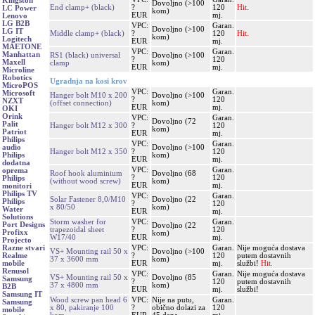
Kingston
Dovoljno (>100
End clamp+ (black)
?
120
Hit.
LC Power
kom)
EUR
mj.
Lenovo
LG B2B
VPC:
Garan.
Dovoljno (>100
LG IT
Middle clamp+ (black)
?
120
Hit.
kom)
Logitech
EUR
mj.
MAETONE
VPC:
Garan.
Manhattan
RS1 (black) universal
Dovoljno (>100
?
120
Maxell
clamp
kom)
EUR
mj.
Microline
Robotics
Ugradnja na kosi krov
MicroPOS
VPC:
Garan.
Microsoft
Hanger bolt M10 x 200
Dovoljno (>100
?
120
NZXT
(offset connection)
kom)
EUR
mj.
OKI
Orink
VPC:
Garan.
Dovoljno (72
Palit
Hanger bolt M12 x 300
?
120
kom)
Patriot
EUR
mj.
Philips
VPC:
Garan.
Dovoljno (>100
audio
Hanger bolt M12 x 350
?
120
kom)
Philips
EUR
mj.
dodatna
VPC:
Garan.
oprema
Roof hook aluminium
Dovoljno (68
?
120
Philips
(without wood screw)
kom)
EUR
mj.
monitori
Philips TV
VPC:
Garan.
Solar Fastener 8,0/M10
Dovoljno (22
Philips
?
120
x 80/50
kom)
Water
EUR
mj.
Solutions
Storm washer for
VPC:
Garan.
Port Designs
Dovoljno (22
trapezoidal sheet
?
120
Profixx
kom)
W17/40
EUR
mj.
Projecto
VPC:
Garan.
Nije moguća dostava
Razne stvari
VS+ Mounting rail 50 x
Dovoljno (>100
?
120
putem dostavnih
Realme
37 x 3600 mm
kom)
EUR
mj.
službi!
Hit.
mobile
Renusol
VPC:
Garan.
Nije moguća dostava
VS+ Mounting rail 50 x
Dovoljno (85
Samsung
?
120
putem dostavnih
37 x 4800 mm
kom)
B2B
EUR
mj.
službi!
Samsung IT
Wood screw pan head 6
VPC:
Nije na putu,
Garan.
Samsung
x 80, pakiranje 100
?
obično dolazi za
120
mobile