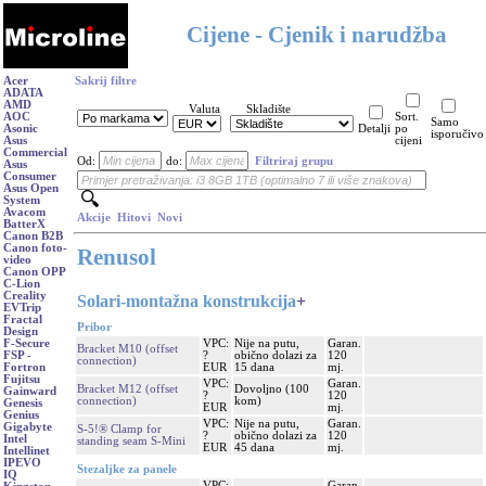
Cijene - Cjenik i narudžba
Acer
Sakrij filtre
ADATA
AMD
Valuta
Skladište
AOC
Sort.
Samo
Asonic
Detalji
po
isporučivo
Asus
cijeni
Commercial
Od:
do:
Filtriraj grupu
Asus
Consumer
Asus Open
System
Avacom
Akcije
Hitovi
Novi
BatterX
Canon B2B
Canon foto-
Renusol
video
Canon OPP
C-Lion
Creality
Solari-montažna konstrukcija
+
EVTrip
Fractal
Pribor
Design
VPC:
Nije na putu,
Garan.
F-Secure
Bracket M10 (offset
?
obično dolazi za
120
FSP -
connection)
EUR
15 dana
mj.
Fortron
Fujitsu
VPC:
Garan.
Bracket M12 (offset
Dovoljno (100
Gainward
?
120
connection)
kom)
Genesis
EUR
mj.
Genius
VPC:
Nije na putu,
Garan.
Gigabyte
S-5!® Clamp for
?
obično dolazi za
120
Intel
standing seam S-Mini
EUR
45 dana
mj.
Intellinet
IPEVO
Stezaljke za panele
IQ
VPC:
Garan.