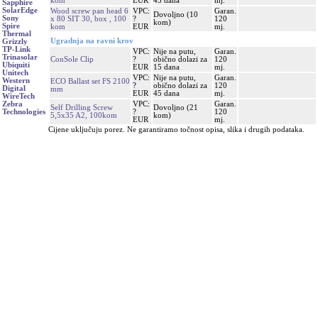
kom
EUR
45 dana
mj.
Sapphire
SolarEdge
Wood screw pan head 6
VPC:
Garan.
Dovoljno (10
Sony
x 80 SIT 30, box , 100
?
120
kom)
Spire
kom
EUR
mj.
Thermal
Ugradnja na ravni krov
Grizzly
TP-Link
VPC:
Nije na putu,
Garan.
Trinasolar
ConSole Clip
?
obično dolazi za
120
Ubiquiti
EUR
15 dana
mj.
Unitech
VPC:
Nije na putu,
Garan.
Western
ECO Ballast set FS 2100
?
obično dolazi za
120
Digital
mm
EUR
45 dana
mj.
WireTech
VPC:
Garan.
Zebra
Self Drilling Screw
Dovoljno (21
?
120
Technologies
5,5x35 A2, 100kom
kom)
EUR
mj.
Cijene uključuju porez. Ne garantiramo točnost opisa, slika i drugih podataka.