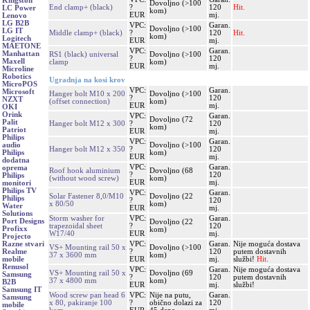
Kingston
Dovoljno (>100
End clamp+ (black)
?
120
Hit.
LC Power
kom)
EUR
mj.
Lenovo
LG B2B
VPC:
Garan.
Dovoljno (>100
LG IT
Middle clamp+ (black)
?
120
Hit.
kom)
Logitech
EUR
mj.
MAETONE
VPC:
Garan.
Manhattan
RS1 (black) universal
Dovoljno (>100
?
120
Maxell
clamp
kom)
EUR
mj.
Microline
Robotics
Ugradnja na kosi krov
MicroPOS
VPC:
Garan.
Microsoft
Hanger bolt M10 x 200
Dovoljno (>100
?
120
NZXT
(offset connection)
kom)
EUR
mj.
OKI
Orink
VPC:
Garan.
Dovoljno (72
Palit
Hanger bolt M12 x 300
?
120
kom)
Patriot
EUR
mj.
Philips
VPC:
Garan.
Dovoljno (>100
audio
Hanger bolt M12 x 350
?
120
kom)
Philips
EUR
mj.
dodatna
VPC:
Garan.
oprema
Roof hook aluminium
Dovoljno (68
?
120
Philips
(without wood screw)
kom)
EUR
mj.
monitori
Philips TV
VPC:
Garan.
Solar Fastener 8,0/M10
Dovoljno (22
Philips
?
120
x 80/50
kom)
Water
EUR
mj.
Solutions
Storm washer for
VPC:
Garan.
Port Designs
Dovoljno (22
trapezoidal sheet
?
120
Profixx
kom)
W17/40
EUR
mj.
Projecto
VPC:
Garan.
Nije moguća dostava
Razne stvari
VS+ Mounting rail 50 x
Dovoljno (>100
?
120
putem dostavnih
Realme
37 x 3600 mm
kom)
EUR
mj.
službi!
Hit.
mobile
Renusol
VPC:
Garan.
Nije moguća dostava
VS+ Mounting rail 50 x
Dovoljno (69
Samsung
?
120
putem dostavnih
37 x 4800 mm
kom)
B2B
EUR
mj.
službi!
Samsung IT
Wood screw pan head 6
VPC:
Nije na putu,
Garan.
Samsung
x 80, pakiranje 100
?
obično dolazi za
120
mobile