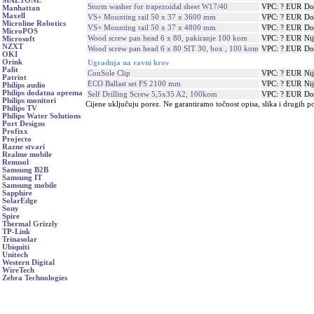
MAETONE
Storm washer for trapezoidal sheet W17/40
VPC: ? EUR
Do
Manhattan
Maxell
VS+ Mounting rail 50 x 37 x 3600 mm
VPC: ? EUR
Do
Microline Robotics
VS+ Mounting rail 50 x 37 x 4800 mm
VPC: ? EUR
Do
MicroPOS
Wood screw pan head 6 x 80, pakiranje 100 kom
VPC: ? EUR
Ni
Microsoft
NZXT
Wood screw pan head 6 x 80 SIT 30, box , 100 kom
VPC: ? EUR
Do
OKI
Orink
Ugradnja na ravni krov
Palit
ConSole Clip
VPC: ? EUR
Ni
Patriot
ECO Ballast set FS 2100 mm
VPC: ? EUR
Ni
Philips audio
Philips dodatna oprema
Self Drilling Screw 5,5x35 A2, 100kom
VPC: ? EUR
Do
Philips monitori
Cijene uključuju porez. Ne garantiramo točnost opisa, slika i drugih p
Philips TV
Philips Water Solutions
Port Designs
Profixx
Projecto
Razne stvari
Realme mobile
Renusol
Samsung B2B
Samsung IT
Samsung mobile
Sapphire
SolarEdge
Sony
Spire
Thermal Grizzly
TP-Link
Trinasolar
Ubiquiti
Unitech
Western Digital
WireTech
Zebra Technologies