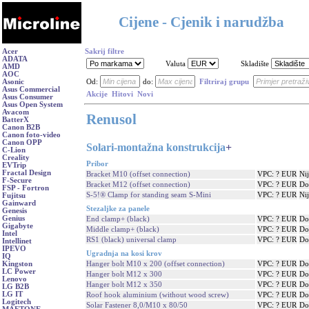
Cijene - Cjenik i narudžba
Acer
Sakrij filtre
ADATA
Valuta
Skladište
AMD
AOC
Asonic
Od:
do:
Filtriraj grupu
Asus Commercial
Akcije
Hitovi
Novi
Asus Consumer
Asus Open System
Avacom
Renusol
BatterX
Canon B2B
Canon foto-video
Canon OPP
Solari-montažna konstrukcija
+
C-Lion
Creality
Pribor
EVTrip
Fractal Design
Bracket M10 (offset connection)
VPC: ? EUR
Ni
F-Secure
Bracket M12 (offset connection)
VPC: ? EUR
Do
FSP - Fortron
S-5!® Clamp for standing seam S-Mini
VPC: ? EUR
Ni
Fujitsu
Gainward
Stezaljke za panele
Genesis
Genius
End clamp+ (black)
VPC: ? EUR
Do
Gigabyte
Middle clamp+ (black)
VPC: ? EUR
Do
Intel
RS1 (black) universal clamp
VPC: ? EUR
Do
Intellinet
IPEVO
Ugradnja na kosi krov
IQ
Hanger bolt M10 x 200 (offset connection)
VPC: ? EUR
Do
Kingston
LC Power
Hanger bolt M12 x 300
VPC: ? EUR
Do
Lenovo
Hanger bolt M12 x 350
VPC: ? EUR
Do
LG B2B
LG IT
Roof hook aluminium (without wood screw)
VPC: ? EUR
Do
Logitech
Solar Fastener 8,0/M10 x 80/50
VPC: ? EUR
Do