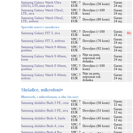
Samsung Galaxy Watch Ultra
VPC: ?
Garan.
Dovoljno (56 kom)
(2025), LTE,titan plava
EUR
24 mj.
Samsung Galaxy Watch Ultra2,
VPC: ?
Dovoljno (>100
Garan.
LTE, siva
EUR
kom)
24 mj.
Samsung Galaxy Watch Ultra2,
VPC: ?
Garan.
Dovoljno (80 kom)
LTE, srebrni
EUR
24 mj.
Sportski satovi i narukvice
VPC: ?
Dovoljno (>100
Garan.
Samsung Galaxy FIT 3, siva
Hit.
EUR
kom)
24 mj.
VPC: ?
Garan.
Samsung Galaxy FIT 3, srebrna
Dovoljno (76 kom)
EUR
24 mj.
Samsung Galaxy Watch 9 40mm,
VPC: ?
Garan.
Dovoljno (92 kom)
grafitna
EUR
24 mj.
Nije na putu,
Samsung Galaxy Watch 9 40mm,
VPC: ?
Garan.
nepoznat rok
krem
EUR
24 mj.
dolaska.
Samsung Galaxy Watch 9 44mm,
VPC: ?
Dovoljno (>100
Garan.
grafitna
EUR
kom)
24 mj.
Nije na putu,
Samsung Galaxy Watch 9 44mm,
VPC: ?
Garan.
nepoznat rok
srebrni
EUR
24 mj.
dolaska.
Slušalice, mikrofoni
+
Bluetooth, s mikrofonom, u uho (in-ear)
VPC: ?
Garan.
Samsung slušalice Buds 3 FE, crna
Dovoljno (56 kom)
EUR
12 mj.
VPC: ?
Garan.
Samsung slušalice Buds 3 FE, siva
Dovoljno (51 kom)
EUR
12 mj.
VPC: ?
Garan.
Samsung slušalice Buds 4, bijela
Dovoljno (45 kom)
EUR
12 mj.
VPC: ?
Garan.
Samsung slušalice Buds 4, crna
Dovoljno (86 kom)
EUR
12 mj.
Samsung slušalice Buds 4 Pro,
VPC: ?
Garan.