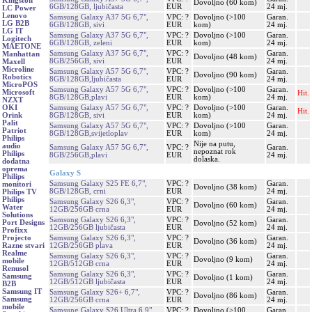
Kingston
Dovoljno (60 kom)
6GB/128GB, ljubičasta
EUR
24 mj.
LC Power
Lenovo
Samsung Galaxy A37 5G 6,7",
VPC: ?
Dovoljno (>100
Garan.
LG B2B
6GB/128GB, sivi
EUR
kom)
24 mj.
LG IT
Samsung Galaxy A37 5G 6,7",
VPC: ?
Dovoljno (>100
Garan.
Logitech
6GB/128GB, zeleni
EUR
kom)
24 mj.
MAETONE
Samsung Galaxy A37 5G 6,7",
VPC: ?
Garan.
Manhattan
Dovoljno (48 kom)
8GB/256GB, sivi
EUR
24 mj.
Maxell
Microline
Samsung Galaxy A57 5G 6,7",
VPC: ?
Garan.
Dovoljno (90 kom)
Robotics
8GB/128GB,ljubičasta
EUR
24 mj.
MicroPOS
Samsung Galaxy A57 5G 6,7",
VPC: ?
Dovoljno (>100
Garan.
Microsoft
Hit.
8GB/128GB,plavi
EUR
kom)
24 mj.
NZXT
Samsung Galaxy A57 5G 6,7",
VPC: ?
Dovoljno (>100
Garan.
OKI
Hit.
8GB/128GB, sivi
EUR
kom)
24 mj.
Orink
Palit
Samsung Galaxy A57 5G 6,7",
VPC: ?
Dovoljno (>100
Garan.
Patriot
8GB/128GB,svijetloplav
EUR
kom)
24 mj.
Philips
Nije na putu,
audio
Samsung Galaxy A57 5G 6,7",
VPC: ?
Garan.
nepoznat rok
Philips
8GB/256GB,plavi
EUR
24 mj.
dolaska.
dodatna
oprema
Galaxy S
Philips
Samsung Galaxy S25 FE 6,7",
VPC: ?
Garan.
monitori
Dovoljno (38 kom)
8GB/128GB, crni
EUR
24 mj.
Philips TV
Philips
Samsung Galaxy S26 6,3",
VPC: ?
Garan.
Dovoljno (60 kom)
Water
12GB/256GB crna
EUR
24 mj.
Solutions
Samsung Galaxy S26 6,3",
VPC: ?
Garan.
Port Designs
Dovoljno (52 kom)
12GB/256GB ljubičasta
EUR
24 mj.
Profixx
Samsung Galaxy S26 6,3",
VPC: ?
Garan.
Projecto
Dovoljno (36 kom)
12GB/256GB plava
EUR
24 mj.
Razne stvari
Realme
Samsung Galaxy S26 6,3",
VPC: ?
Garan.
Dovoljno (9 kom)
mobile
12GB/512GB crna
EUR
24 mj.
Renusol
Samsung Galaxy S26 6,3",
VPC: ?
Garan.
Samsung
Dovoljno (1 kom)
12GB/512GB ljubičasta
EUR
24 mj.
B2B
Samsung IT
Samsung Galaxy S26+ 6,7",
VPC: ?
Garan.
Dovoljno (86 kom)
Samsung
12GB/256GB crna
EUR
24 mj.
mobile
Samsung Galaxy S26 Ultra 6,9",
VPC: ?
Dovoljno (>100
Garan.