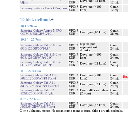
Dovoljno (73 kom)
bijela
EUR
12 mj.
VPC: ?
Dovoljno (>100
Garan.
Samsung slušalice Buds 4 Pro, crna
EUR
kom)
12 mj.
Tablet, netbook
+
10.1"-26cm
Samsung Galaxy Active 5 PRO
VPC: ?
Garan.
Dovoljno (18 kom)
OC/8GB/256GB/5G/10.1"
EUR
36 mj.
10.9" - 27.7cm
Nije na putu,
Samsung Galaxy Tab S10 Lite
VPC: ?
Garan.
nepoznat rok
6GB/128GB/5G/10.9"
EUR
24 mj.
dolaska.
Samsung Galaxy Tab S10 Lite
VPC: ?
Dovoljno (>100
Garan.
6GB/128GB/WiFi/10.9"
EUR
kom)
24 mj.
Samsung Galaxy Tab S10 Lite
VPC: ?
Garan.
Dovoljno (32 kom)
6GB/128GB/WiFi/10.9"
EUR
24 mj.
11" - 27.94 cm
Samsung Galaxy Tab A11+
VPC: ?
Dovoljno (>100
Garan.
Hit.
/6GB/128GB/WiFi/11"/sivi
EUR
kom)
24 mj.
Samsung Galaxy Tab A11+
VPC: ?
Garan.
Dovoljno (82 kom)
/6GB/128GB/WiFi/11"/srebrn
EUR
24 mj.
Samsung Galaxy Tab S11
VPC: ?
Dov. zaliha za 8 dana
Garan.
12GB/256GB/5G/11",sivi
EUR
(2 kom)
24 mj.
8.7" - 22.1cm
Samsung Galaxy Tab A11
VPC: ?
Garan.
Dovoljno (47 kom)
/4GB/64GB/WiFi/8.7"/sivi
EUR
24 mj.
Cijene uključuju porez. Ne garantiramo točnost opisa, slika i drugih podataka.