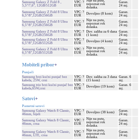
Nije na putu,
Samsung Galaxy Z Fold 8 ,
VPC: ?
Garan.
nepoznat rok
5,5"/7,6", 12GB/512GB
EUR
24 mj.
dolaska.
Samsung Galaxy Z Fold 8 Ultra
VPC: ?
Garan.
Dovoljno (8 kom)
6,5"/8",12GB/256GB
EUR
24 mj.
Nije na putu,
Samsung Galaxy Z Fold 8 Ultra
VPC: ?
Garan.
nepoznat rok
6,5"/8",12GB/256GB
EUR
24 mj.
dolaska.
Samsung Galaxy Z Fold 8 Ultra
VPC: ?
Dov. zaliha za 6 dana
Garan.
6,5"/8",12GB/256GB
EUR
(1 kom)
24 mj.
Samsung Galaxy Z Fold 8 Ultra
VPC: ?
Garan.
Dovoljno (4 kom)
6,5"/8",12GB/512GB
EUR
24 mj.
Nije na putu,
Samsung Galaxy Z Fold 8 Ultra
VPC: ?
Garan.
nepoznat rok
6,5"/8",12GB/512GB
EUR
24 mj.
dolaska.
Mobiteli pribor
+
Punjači
Samsung brzi kućni punjač bez
VPC: ?
Dov. zaliha za 3 dana
Garan. 6
kabela, 25W, crni
EUR
(15 kom)
mj.
Samsung trio brzi kućni punjač bez
VPC: ?
Garan. 6
Dovoljno (19 kom)
kabela,65W,crni
EUR
mj.
Satovi
+
Pametni satovi
Samsung Galaxy Watch 8 Classic,
VPC: ?
Garan.
Dovoljno (38 kom)
46mm, bijeli
EUR
24 mj.
Nije na putu,
Samsung Galaxy Watch 8 Classic,
VPC: ?
Garan.
nepoznat rok
46mm, crna
EUR
24 mj.
dolaska.
Nije na putu,
Samsung Galaxy Watch 8 Classic,
VPC: ?
Garan.
nepoznat rok
46mm, LTE, crna
EUR
24 mj.
dolaska.