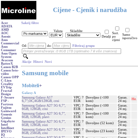
Cijene - Cjenik i narudžba
Acer
Sakrij filtre
ADATA
AMD
Valuta
Skladište
AOC
Sort.
Samo
Asonic
Detalji
po
isporučivo
Asus
cijeni
Commercial
Od:
do:
Filtriraj grupu
Asus
Consumer
Asus Open
System
Avacom
Akcije
Hitovi
Novi
BatterX
Canon B2B
Canon foto-
Samsung mobile
video
Canon OPP
C-Lion
Creality
Mobiteli
+
EVTrip
Fractal
Galaxy A
Design
Samsung Galaxy A17
VPC: ?
Dovoljno (>100
Garan.
F-Secure
Hit.
6,7",OC,4GB/128GB, crni
EUR
kom)
24 mj.
FSP -
Fortron
Samsung Galaxy A27 5G 6,7",
VPC: ?
Dovoljno (>100
Garan.
Fujitsu
6GB, 128GB, crni
EUR
kom)
24 mj.
Gainward
Samsung Galaxy A27 5G 6,7",
VPC: ?
Dovoljno (>100
Garan.
Genesis
6GB, 128GB, plavi
EUR
kom)
24 mj.
Genius
Gigabyte
Samsung Galaxy A27 5G 6,7",
VPC: ?
Garan.
Dovoljno (52 kom)
Intel
6GB, 128GB, rozi
EUR
24 mj.
Intellinet
Samsung Galaxy A27 5G 6,7",
VPC: ?
Garan.
Dovoljno (23 kom)
IPEVO
8GB, 256GB, crni
EUR
24 mj.
IQ
Samsung Galaxy A37 5G 6,7",
VPC: ?
Garan.