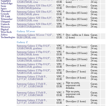
Sapphire
12GB/256GB, crna
EUR
kom)
24 mj.
SolarEdge
Samsung Galaxy S26 Ultra 6,9",
VPC: ?
Garan.
Sony
Dovoljno (72 kom)
12GB/256GB,ljubičas
EUR
24 mj.
Spire
Thermal
Samsung Galaxy S26 Ultra 6,9",
VPC: ?
Garan.
Dovoljno (65 kom)
Grizzly
12GB/256GB, plava
EUR
24 mj.
TP-Link
Samsung Galaxy S26 Ultra 6,9",
VPC: ?
Garan.
Dovoljno (63 kom)
Trinasolar
12GB/512GB, crna
EUR
24 mj.
Ubiquiti
Samsung Galaxy S26 Ultra 6,9",
VPC: ?
Garan.
Unitech
Dovoljno (29 kom)
12GB/512GB,ljubičas
EUR
24 mj.
Western
Digital
Galaxy XCover
WireTech
Zebra
Samsung Galaxy XCover 7 6,6" ,
VPC: ?
Dov. zaliha za 1 dana
Garan.
Technologies
6GB/128GB, crni
EUR
(2 kom)
36 mj.
Galaxy Z
Samsung Galaxy Z Flip 8 6,9",
VPC: ?
Garan.
Dovoljno (37 kom)
12GB/256GB, grafitna
EUR
24 mj.
Samsung Galaxy Z Flip 8 6,9",
VPC: ?
Garan.
Dovoljno (18 kom)
12GB/256GB, krem
EUR
24 mj.
Samsung Galaxy Z Flip 8 6,9",
VPC: ?
Garan.
Dovoljno (20 kom)
12GB/256GB, ružičast
EUR
24 mj.
Samsung Galaxy Z Flip 8 6,9",
VPC: ?
Garan.
Dovoljno (1 kom)
12GB/512GB, grafitna
EUR
24 mj.
Samsung Galaxy Z Flip 8 6,9",
VPC: ?
Garan.
Dovoljno (7 kom)
12GB/512GB, ružičast
EUR
24 mj.
Samsung Galaxy Z Fold 8 ,
VPC: ?
Garan.
Dovoljno (4 kom)
5,5"/7,6", 12GB/256GB
EUR
24 mj.
Nije na putu,
Samsung Galaxy Z Fold 8 ,
VPC: ?
Garan.
nepoznat rok
5,5"/7,6", 12GB/256GB
EUR
24 mj.
dolaska.
Nije na putu,
Samsung Galaxy Z Fold 8 ,
VPC: ?
Garan.
nepoznat rok
5,5"/7,6", 12GB/256GB
EUR
24 mj.
dolaska.
Samsung Galaxy Z Fold 8 ,
VPC: ?
Garan.
Dovoljno (1 kom)
5,5"/7,6", 12GB/512GB
EUR
24 mj.