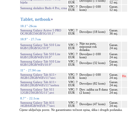
Dovoljno (73 kom)
bijela
EUR
12 mj.
VPC: ?
Dovoljno (>100
Garan.
Samsung slušalice Buds 4 Pro, crna
EUR
kom)
12 mj.
Tablet, netbook
+
10.1"-26cm
Samsung Galaxy Active 5 PRO
VPC: ?
Garan.
Dovoljno (18 kom)
OC/8GB/256GB/5G/10.1"
EUR
36 mj.
10.9" - 27.7cm
Nije na putu,
Samsung Galaxy Tab S10 Lite
VPC: ?
Garan.
nepoznat rok
6GB/128GB/5G/10.9"
EUR
24 mj.
dolaska.
Samsung Galaxy Tab S10 Lite
VPC: ?
Dovoljno (>100
Garan.
6GB/128GB/WiFi/10.9"
EUR
kom)
24 mj.
Samsung Galaxy Tab S10 Lite
VPC: ?
Garan.
Dovoljno (32 kom)
6GB/128GB/WiFi/10.9"
EUR
24 mj.
11" - 27.94 cm
Samsung Galaxy Tab A11+
VPC: ?
Dovoljno (>100
Garan.
Hit.
/6GB/128GB/WiFi/11"/sivi
EUR
kom)
24 mj.
Samsung Galaxy Tab A11+
VPC: ?
Garan.
Dovoljno (82 kom)
/6GB/128GB/WiFi/11"/srebrn
EUR
24 mj.
Samsung Galaxy Tab S11
VPC: ?
Dov. zaliha za 8 dana
Garan.
12GB/256GB/5G/11",sivi
EUR
(2 kom)
24 mj.
8.7" - 22.1cm
Samsung Galaxy Tab A11
VPC: ?
Garan.
Dovoljno (47 kom)
/4GB/64GB/WiFi/8.7"/sivi
EUR
24 mj.
Cijene uključuju porez. Ne garantiramo točnost opisa, slika i drugih podataka.