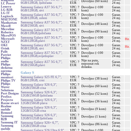
Kingston
Dovoljno (60 kom)
6GB/128GB, ljubičasta
EUR
24 mj.
LC Power
Lenovo
Samsung Galaxy A37 5G 6,7",
VPC: ?
Dovoljno (>100
Garan.
LG B2B
6GB/128GB, sivi
EUR
kom)
24 mj.
LG IT
Samsung Galaxy A37 5G 6,7",
VPC: ?
Dovoljno (>100
Garan.
Logitech
6GB/128GB, zeleni
EUR
kom)
24 mj.
MAETONE
Samsung Galaxy A37 5G 6,7",
VPC: ?
Garan.
Manhattan
Dovoljno (48 kom)
8GB/256GB, sivi
EUR
24 mj.
Maxell
Microline
Samsung Galaxy A57 5G 6,7",
VPC: ?
Garan.
Dovoljno (90 kom)
Robotics
8GB/128GB,ljubičasta
EUR
24 mj.
MicroPOS
Samsung Galaxy A57 5G 6,7",
VPC: ?
Dovoljno (>100
Garan.
Microsoft
Hit.
8GB/128GB,plavi
EUR
kom)
24 mj.
NZXT
Samsung Galaxy A57 5G 6,7",
VPC: ?
Dovoljno (>100
Garan.
OKI
Hit.
8GB/128GB, sivi
EUR
kom)
24 mj.
Orink
Palit
Samsung Galaxy A57 5G 6,7",
VPC: ?
Dovoljno (>100
Garan.
Patriot
8GB/128GB,svijetloplav
EUR
kom)
24 mj.
Philips
Nije na putu,
audio
Samsung Galaxy A57 5G 6,7",
VPC: ?
Garan.
nepoznat rok
Philips
8GB/256GB,plavi
EUR
24 mj.
dolaska.
dodatna
oprema
Galaxy S
Philips
Samsung Galaxy S25 FE 6,7",
VPC: ?
Garan.
monitori
Dovoljno (38 kom)
8GB/128GB, crni
EUR
24 mj.
Philips TV
Philips
Samsung Galaxy S26 6,3",
VPC: ?
Garan.
Dovoljno (60 kom)
Water
12GB/256GB crna
EUR
24 mj.
Solutions
Samsung Galaxy S26 6,3",
VPC: ?
Garan.
Port Designs
Dovoljno (52 kom)
12GB/256GB ljubičasta
EUR
24 mj.
Profixx
Samsung Galaxy S26 6,3",
VPC: ?
Garan.
Projecto
Dovoljno (36 kom)
12GB/256GB plava
EUR
24 mj.
Razne stvari
Realme
Samsung Galaxy S26 6,3",
VPC: ?
Garan.
Dovoljno (9 kom)
mobile
12GB/512GB crna
EUR
24 mj.
Renusol
Samsung Galaxy S26 6,3",
VPC: ?
Garan.
Samsung
Dovoljno (1 kom)
12GB/512GB ljubičasta
EUR
24 mj.
B2B
Samsung IT
Samsung Galaxy S26+ 6,7",
VPC: ?
Garan.
Dovoljno (86 kom)
Samsung
12GB/256GB crna
EUR
24 mj.
mobile
Samsung Galaxy S26 Ultra 6,9",
VPC: ?
Dovoljno (>100
Garan.