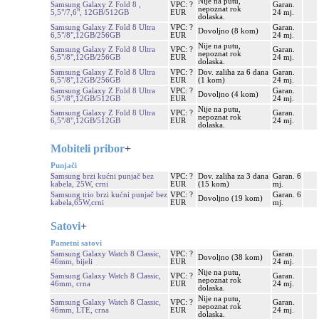
Nije na putu,
Samsung Galaxy Z Fold 8 ,
VPC: ?
Garan.
nepoznat rok
5,5"/7,6", 12GB/512GB
EUR
24 mj.
dolaska.
Samsung Galaxy Z Fold 8 Ultra
VPC: ?
Garan.
Dovoljno (8 kom)
6,5"/8",12GB/256GB
EUR
24 mj.
Nije na putu,
Samsung Galaxy Z Fold 8 Ultra
VPC: ?
Garan.
nepoznat rok
6,5"/8",12GB/256GB
EUR
24 mj.
dolaska.
Samsung Galaxy Z Fold 8 Ultra
VPC: ?
Dov. zaliha za 6 dana
Garan.
6,5"/8",12GB/256GB
EUR
(1 kom)
24 mj.
Samsung Galaxy Z Fold 8 Ultra
VPC: ?
Garan.
Dovoljno (4 kom)
6,5"/8",12GB/512GB
EUR
24 mj.
Nije na putu,
Samsung Galaxy Z Fold 8 Ultra
VPC: ?
Garan.
nepoznat rok
6,5"/8",12GB/512GB
EUR
24 mj.
dolaska.
Mobiteli pribor
+
Punjači
Samsung brzi kućni punjač bez
VPC: ?
Dov. zaliha za 3 dana
Garan. 6
kabela, 25W, crni
EUR
(15 kom)
mj.
Samsung trio brzi kućni punjač bez
VPC: ?
Garan. 6
Dovoljno (19 kom)
kabela,65W,crni
EUR
mj.
Satovi
+
Pametni satovi
Samsung Galaxy Watch 8 Classic,
VPC: ?
Garan.
Dovoljno (38 kom)
46mm, bijeli
EUR
24 mj.
Nije na putu,
Samsung Galaxy Watch 8 Classic,
VPC: ?
Garan.
nepoznat rok
46mm, crna
EUR
24 mj.
dolaska.
Nije na putu,
Samsung Galaxy Watch 8 Classic,
VPC: ?
Garan.
nepoznat rok
46mm, LTE, crna
EUR
24 mj.
dolaska.