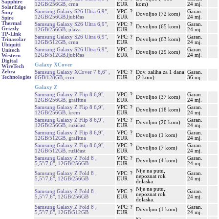
Sapphire
12GB/256GB, crna
EUR
kom)
24 mj.
SolarEdge
Samsung Galaxy S26 Ultra 6,9",
VPC: ?
Garan.
Sony
Dovoljno (72 kom)
12GB/256GB,ljubičas
EUR
24 mj.
Spire
Thermal
Samsung Galaxy S26 Ultra 6,9",
VPC: ?
Garan.
Dovoljno (65 kom)
Grizzly
12GB/256GB, plava
EUR
24 mj.
TP-Link
Samsung Galaxy S26 Ultra 6,9",
VPC: ?
Garan.
Dovoljno (63 kom)
Trinasolar
12GB/512GB, crna
EUR
24 mj.
Ubiquiti
Samsung Galaxy S26 Ultra 6,9",
VPC: ?
Garan.
Unitech
Dovoljno (29 kom)
12GB/512GB,ljubičas
EUR
24 mj.
Western
Digital
Galaxy XCover
WireTech
Zebra
Samsung Galaxy XCover 7 6,6" ,
VPC: ?
Dov. zaliha za 1 dana
Garan.
Technologies
6GB/128GB, crni
EUR
(2 kom)
36 mj.
Galaxy Z
Samsung Galaxy Z Flip 8 6,9",
VPC: ?
Garan.
Dovoljno (37 kom)
12GB/256GB, grafitna
EUR
24 mj.
Samsung Galaxy Z Flip 8 6,9",
VPC: ?
Garan.
Dovoljno (18 kom)
12GB/256GB, krem
EUR
24 mj.
Samsung Galaxy Z Flip 8 6,9",
VPC: ?
Garan.
Dovoljno (20 kom)
12GB/256GB, ružičast
EUR
24 mj.
Samsung Galaxy Z Flip 8 6,9",
VPC: ?
Garan.
Dovoljno (1 kom)
12GB/512GB, grafitna
EUR
24 mj.
Samsung Galaxy Z Flip 8 6,9",
VPC: ?
Garan.
Dovoljno (7 kom)
12GB/512GB, ružičast
EUR
24 mj.
Samsung Galaxy Z Fold 8 ,
VPC: ?
Garan.
Dovoljno (4 kom)
5,5"/7,6", 12GB/256GB
EUR
24 mj.
Nije na putu,
Samsung Galaxy Z Fold 8 ,
VPC: ?
Garan.
nepoznat rok
5,5"/7,6", 12GB/256GB
EUR
24 mj.
dolaska.
Nije na putu,
Samsung Galaxy Z Fold 8 ,
VPC: ?
Garan.
nepoznat rok
5,5"/7,6", 12GB/256GB
EUR
24 mj.
dolaska.
Samsung Galaxy Z Fold 8 ,
VPC: ?
Garan.
Dovoljno (1 kom)
5,5"/7,6", 12GB/512GB
EUR
24 mj.