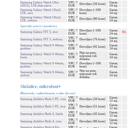
Samsung Galaxy Watch Ultra
VPC: ?
Garan.
Dovoljno (56 kom)
(2025), LTE,titan plava
EUR
24 mj.
Samsung Galaxy Watch Ultra2,
VPC: ?
Dovoljno (>100
Garan.
LTE, siva
EUR
kom)
24 mj.
Samsung Galaxy Watch Ultra2,
VPC: ?
Garan.
Dovoljno (80 kom)
LTE, srebrni
EUR
24 mj.
Sportski satovi i narukvice
VPC: ?
Dovoljno (>100
Garan.
Samsung Galaxy FIT 3, siva
Hit.
EUR
kom)
24 mj.
VPC: ?
Garan.
Samsung Galaxy FIT 3, srebrna
Dovoljno (76 kom)
EUR
24 mj.
Samsung Galaxy Watch 9 40mm,
VPC: ?
Garan.
Dovoljno (92 kom)
grafitna
EUR
24 mj.
Nije na putu,
Samsung Galaxy Watch 9 40mm,
VPC: ?
Garan.
nepoznat rok
krem
EUR
24 mj.
dolaska.
Samsung Galaxy Watch 9 44mm,
VPC: ?
Dovoljno (>100
Garan.
grafitna
EUR
kom)
24 mj.
Nije na putu,
Samsung Galaxy Watch 9 44mm,
VPC: ?
Garan.
nepoznat rok
srebrni
EUR
24 mj.
dolaska.
Slušalice, mikrofoni
+
Bluetooth, s mikrofonom, u uho (in-ear)
VPC: ?
Garan.
Samsung slušalice Buds 3 FE, crna
Dovoljno (56 kom)
EUR
12 mj.
VPC: ?
Garan.
Samsung slušalice Buds 3 FE, siva
Dovoljno (51 kom)
EUR
12 mj.
VPC: ?
Garan.
Samsung slušalice Buds 4, bijela
Dovoljno (45 kom)
EUR
12 mj.
VPC: ?
Garan.
Samsung slušalice Buds 4, crna
Dovoljno (86 kom)
EUR
12 mj.
Samsung slušalice Buds 4 Pro,
VPC: ?
Garan.