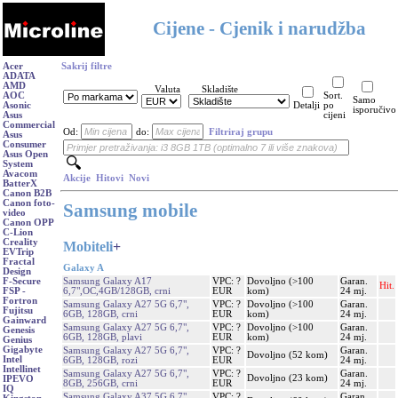
Cijene - Cjenik i narudžba
Acer
Sakrij filtre
ADATA
AMD
Valuta
Skladište
AOC
Sort.
Samo
Asonic
Detalji
po
isporučivo
Asus
cijeni
Commercial
Od:
do:
Filtriraj grupu
Asus
Consumer
Asus Open
System
Avacom
Akcije
Hitovi
Novi
BatterX
Canon B2B
Canon foto-
Samsung mobile
video
Canon OPP
C-Lion
Creality
Mobiteli
+
EVTrip
Fractal
Galaxy A
Design
Samsung Galaxy A17
VPC: ?
Dovoljno (>100
Garan.
F-Secure
Hit.
6,7",OC,4GB/128GB, crni
EUR
kom)
24 mj.
FSP -
Fortron
Samsung Galaxy A27 5G 6,7",
VPC: ?
Dovoljno (>100
Garan.
Fujitsu
6GB, 128GB, crni
EUR
kom)
24 mj.
Gainward
Samsung Galaxy A27 5G 6,7",
VPC: ?
Dovoljno (>100
Garan.
Genesis
6GB, 128GB, plavi
EUR
kom)
24 mj.
Genius
Gigabyte
Samsung Galaxy A27 5G 6,7",
VPC: ?
Garan.
Dovoljno (52 kom)
Intel
6GB, 128GB, rozi
EUR
24 mj.
Intellinet
Samsung Galaxy A27 5G 6,7",
VPC: ?
Garan.
Dovoljno (23 kom)
IPEVO
8GB, 256GB, crni
EUR
24 mj.
IQ
Samsung Galaxy A37 5G 6,7",
VPC: ?
Garan.