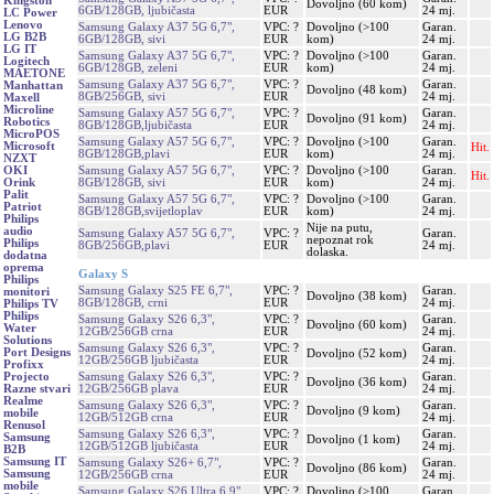
Kingston
Dovoljno (60 kom)
6GB/128GB, ljubičasta
EUR
24 mj.
LC Power
Lenovo
Samsung Galaxy A37 5G 6,7",
VPC: ?
Dovoljno (>100
Garan.
LG B2B
6GB/128GB, sivi
EUR
kom)
24 mj.
LG IT
Samsung Galaxy A37 5G 6,7",
VPC: ?
Dovoljno (>100
Garan.
Logitech
6GB/128GB, zeleni
EUR
kom)
24 mj.
MAETONE
Samsung Galaxy A37 5G 6,7",
VPC: ?
Garan.
Manhattan
Dovoljno (48 kom)
8GB/256GB, sivi
EUR
24 mj.
Maxell
Microline
Samsung Galaxy A57 5G 6,7",
VPC: ?
Garan.
Dovoljno (91 kom)
Robotics
8GB/128GB,ljubičasta
EUR
24 mj.
MicroPOS
Samsung Galaxy A57 5G 6,7",
VPC: ?
Dovoljno (>100
Garan.
Microsoft
Hit.
8GB/128GB,plavi
EUR
kom)
24 mj.
NZXT
Samsung Galaxy A57 5G 6,7",
VPC: ?
Dovoljno (>100
Garan.
OKI
Hit.
8GB/128GB, sivi
EUR
kom)
24 mj.
Orink
Palit
Samsung Galaxy A57 5G 6,7",
VPC: ?
Dovoljno (>100
Garan.
Patriot
8GB/128GB,svijetloplav
EUR
kom)
24 mj.
Philips
Nije na putu,
audio
Samsung Galaxy A57 5G 6,7",
VPC: ?
Garan.
nepoznat rok
Philips
8GB/256GB,plavi
EUR
24 mj.
dolaska.
dodatna
oprema
Galaxy S
Philips
Samsung Galaxy S25 FE 6,7",
VPC: ?
Garan.
monitori
Dovoljno (38 kom)
8GB/128GB, crni
EUR
24 mj.
Philips TV
Philips
Samsung Galaxy S26 6,3",
VPC: ?
Garan.
Dovoljno (60 kom)
Water
12GB/256GB crna
EUR
24 mj.
Solutions
Samsung Galaxy S26 6,3",
VPC: ?
Garan.
Port Designs
Dovoljno (52 kom)
12GB/256GB ljubičasta
EUR
24 mj.
Profixx
Samsung Galaxy S26 6,3",
VPC: ?
Garan.
Projecto
Dovoljno (36 kom)
12GB/256GB plava
EUR
24 mj.
Razne stvari
Realme
Samsung Galaxy S26 6,3",
VPC: ?
Garan.
Dovoljno (9 kom)
mobile
12GB/512GB crna
EUR
24 mj.
Renusol
Samsung Galaxy S26 6,3",
VPC: ?
Garan.
Samsung
Dovoljno (1 kom)
12GB/512GB ljubičasta
EUR
24 mj.
B2B
Samsung IT
Samsung Galaxy S26+ 6,7",
VPC: ?
Garan.
Dovoljno (86 kom)
Samsung
12GB/256GB crna
EUR
24 mj.
mobile
Samsung Galaxy S26 Ultra 6,9",
VPC: ?
Dovoljno (>100
Garan.