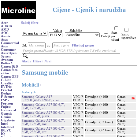
Cijene - Cjenik i narudžba
Acer
Sakrij filtre
ADATA
AMD
Valuta
Skladište
AOC
Sort.
Samo
Asonic
Detalji
po
isporučivo
Asus
cijeni
Commercial
Od:
do:
Filtriraj grupu
Asus
Consumer
Asus Open
System
Avacom
Akcije
Hitovi
Novi
BatterX
Canon B2B
Canon foto-
Samsung mobile
video
Canon OPP
C-Lion
Creality
Mobiteli
+
EVTrip
Fractal
Galaxy A
Design
Samsung Galaxy A17
VPC: ?
Dovoljno (>100
Garan.
F-Secure
Hit.
6,7",OC,4GB/128GB, crni
EUR
kom)
24 mj.
FSP -
Fortron
Samsung Galaxy A27 5G 6,7",
VPC: ?
Dovoljno (>100
Garan.
Fujitsu
6GB, 128GB, crni
EUR
kom)
24 mj.
Gainward
Samsung Galaxy A27 5G 6,7",
VPC: ?
Dovoljno (>100
Garan.
Genesis
6GB, 128GB, plavi
EUR
kom)
24 mj.
Genius
Gigabyte
Samsung Galaxy A27 5G 6,7",
VPC: ?
Garan.
Dovoljno (52 kom)
Intel
6GB, 128GB, rozi
EUR
24 mj.
Intellinet
Samsung Galaxy A27 5G 6,7",
VPC: ?
Garan.
Dovoljno (23 kom)
IPEVO
8GB, 256GB, crni
EUR
24 mj.
IQ
Samsung Galaxy A37 5G 6,7",
VPC: ?
Garan.