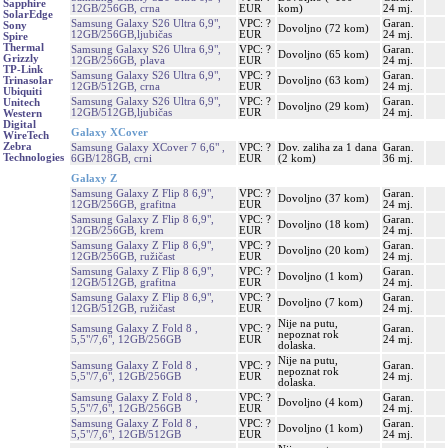
Sapphire
12GB/256GB, crna
EUR
kom)
24 mj.
SolarEdge
Samsung Galaxy S26 Ultra 6,9",
VPC: ?
Garan.
Sony
Dovoljno (72 kom)
12GB/256GB,ljubičas
EUR
24 mj.
Spire
Thermal
Samsung Galaxy S26 Ultra 6,9",
VPC: ?
Garan.
Dovoljno (65 kom)
Grizzly
12GB/256GB, plava
EUR
24 mj.
TP-Link
Samsung Galaxy S26 Ultra 6,9",
VPC: ?
Garan.
Dovoljno (63 kom)
Trinasolar
12GB/512GB, crna
EUR
24 mj.
Ubiquiti
Samsung Galaxy S26 Ultra 6,9",
VPC: ?
Garan.
Unitech
Dovoljno (29 kom)
12GB/512GB,ljubičas
EUR
24 mj.
Western
Digital
Galaxy XCover
WireTech
Zebra
Samsung Galaxy XCover 7 6,6" ,
VPC: ?
Dov. zaliha za 1 dana
Garan.
Technologies
6GB/128GB, crni
EUR
(2 kom)
36 mj.
Galaxy Z
Samsung Galaxy Z Flip 8 6,9",
VPC: ?
Garan.
Dovoljno (37 kom)
12GB/256GB, grafitna
EUR
24 mj.
Samsung Galaxy Z Flip 8 6,9",
VPC: ?
Garan.
Dovoljno (18 kom)
12GB/256GB, krem
EUR
24 mj.
Samsung Galaxy Z Flip 8 6,9",
VPC: ?
Garan.
Dovoljno (20 kom)
12GB/256GB, ružičast
EUR
24 mj.
Samsung Galaxy Z Flip 8 6,9",
VPC: ?
Garan.
Dovoljno (1 kom)
12GB/512GB, grafitna
EUR
24 mj.
Samsung Galaxy Z Flip 8 6,9",
VPC: ?
Garan.
Dovoljno (7 kom)
12GB/512GB, ružičast
EUR
24 mj.
Nije na putu,
Samsung Galaxy Z Fold 8 ,
VPC: ?
Garan.
nepoznat rok
5,5"/7,6", 12GB/256GB
EUR
24 mj.
dolaska.
Nije na putu,
Samsung Galaxy Z Fold 8 ,
VPC: ?
Garan.
nepoznat rok
5,5"/7,6", 12GB/256GB
EUR
24 mj.
dolaska.
Samsung Galaxy Z Fold 8 ,
VPC: ?
Garan.
Dovoljno (4 kom)
5,5"/7,6", 12GB/256GB
EUR
24 mj.
Samsung Galaxy Z Fold 8 ,
VPC: ?
Garan.
Dovoljno (1 kom)
5,5"/7,6", 12GB/512GB
EUR
24 mj.