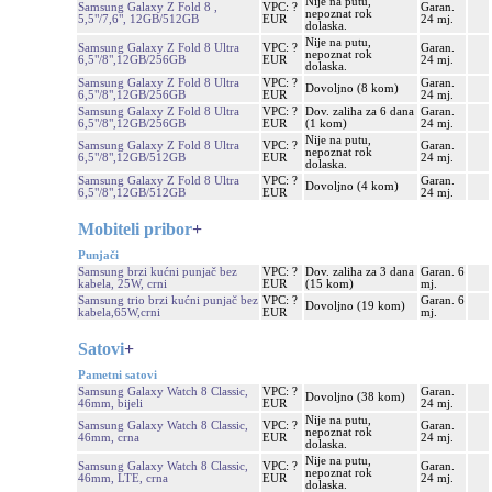
Nije na putu,
Samsung Galaxy Z Fold 8 ,
VPC: ?
Garan.
nepoznat rok
5,5"/7,6", 12GB/512GB
EUR
24 mj.
dolaska.
Nije na putu,
Samsung Galaxy Z Fold 8 Ultra
VPC: ?
Garan.
nepoznat rok
6,5"/8",12GB/256GB
EUR
24 mj.
dolaska.
Samsung Galaxy Z Fold 8 Ultra
VPC: ?
Garan.
Dovoljno (8 kom)
6,5"/8",12GB/256GB
EUR
24 mj.
Samsung Galaxy Z Fold 8 Ultra
VPC: ?
Dov. zaliha za 6 dana
Garan.
6,5"/8",12GB/256GB
EUR
(1 kom)
24 mj.
Nije na putu,
Samsung Galaxy Z Fold 8 Ultra
VPC: ?
Garan.
nepoznat rok
6,5"/8",12GB/512GB
EUR
24 mj.
dolaska.
Samsung Galaxy Z Fold 8 Ultra
VPC: ?
Garan.
Dovoljno (4 kom)
6,5"/8",12GB/512GB
EUR
24 mj.
Mobiteli pribor
+
Punjači
Samsung brzi kućni punjač bez
VPC: ?
Dov. zaliha za 3 dana
Garan. 6
kabela, 25W, crni
EUR
(15 kom)
mj.
Samsung trio brzi kućni punjač bez
VPC: ?
Garan. 6
Dovoljno (19 kom)
kabela,65W,crni
EUR
mj.
Satovi
+
Pametni satovi
Samsung Galaxy Watch 8 Classic,
VPC: ?
Garan.
Dovoljno (38 kom)
46mm, bijeli
EUR
24 mj.
Nije na putu,
Samsung Galaxy Watch 8 Classic,
VPC: ?
Garan.
nepoznat rok
46mm, crna
EUR
24 mj.
dolaska.
Nije na putu,
Samsung Galaxy Watch 8 Classic,
VPC: ?
Garan.
nepoznat rok
46mm, LTE, crna
EUR
24 mj.
dolaska.