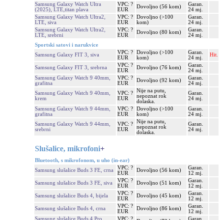
Samsung Galaxy Watch Ultra
VPC: ?
Garan.
Dovoljno (56 kom)
(2025), LTE,titan plava
EUR
24 mj.
Samsung Galaxy Watch Ultra2,
VPC: ?
Dovoljno (>100
Garan.
LTE, siva
EUR
kom)
24 mj.
Samsung Galaxy Watch Ultra2,
VPC: ?
Garan.
Dovoljno (80 kom)
LTE, srebrni
EUR
24 mj.
Sportski satovi i narukvice
VPC: ?
Dovoljno (>100
Garan.
Samsung Galaxy FIT 3, siva
Hit.
EUR
kom)
24 mj.
VPC: ?
Garan.
Samsung Galaxy FIT 3, srebrna
Dovoljno (76 kom)
EUR
24 mj.
Samsung Galaxy Watch 9 40mm,
VPC: ?
Garan.
Dovoljno (92 kom)
grafitna
EUR
24 mj.
Nije na putu,
Samsung Galaxy Watch 9 40mm,
VPC: ?
Garan.
nepoznat rok
krem
EUR
24 mj.
dolaska.
Samsung Galaxy Watch 9 44mm,
VPC: ?
Dovoljno (>100
Garan.
grafitna
EUR
kom)
24 mj.
Nije na putu,
Samsung Galaxy Watch 9 44mm,
VPC: ?
Garan.
nepoznat rok
srebrni
EUR
24 mj.
dolaska.
Slušalice, mikrofoni
+
Bluetooth, s mikrofonom, u uho (in-ear)
VPC: ?
Garan.
Samsung slušalice Buds 3 FE, crna
Dovoljno (56 kom)
EUR
12 mj.
VPC: ?
Garan.
Samsung slušalice Buds 3 FE, siva
Dovoljno (51 kom)
EUR
12 mj.
VPC: ?
Garan.
Samsung slušalice Buds 4, bijela
Dovoljno (45 kom)
EUR
12 mj.
VPC: ?
Garan.
Samsung slušalice Buds 4, crna
Dovoljno (86 kom)
EUR
12 mj.
Samsung slušalice Buds 4 Pro,
VPC: ?
Garan.