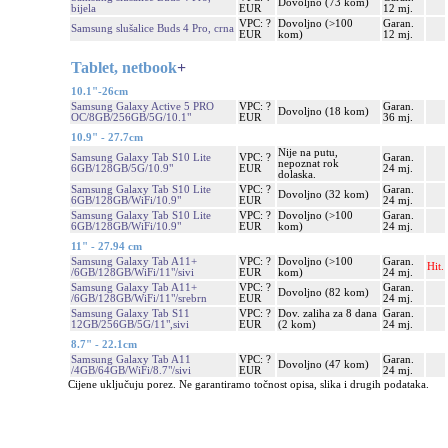
Dovoljno (73 kom)
bijela
EUR
12 mj.
VPC: ?
Dovoljno (>100
Garan.
Samsung slušalice Buds 4 Pro, crna
EUR
kom)
12 mj.
Tablet, netbook
+
10.1"-26cm
Samsung Galaxy Active 5 PRO
VPC: ?
Garan.
Dovoljno (18 kom)
OC/8GB/256GB/5G/10.1"
EUR
36 mj.
10.9" - 27.7cm
Nije na putu,
Samsung Galaxy Tab S10 Lite
VPC: ?
Garan.
nepoznat rok
6GB/128GB/5G/10.9"
EUR
24 mj.
dolaska.
Samsung Galaxy Tab S10 Lite
VPC: ?
Garan.
Dovoljno (32 kom)
6GB/128GB/WiFi/10.9"
EUR
24 mj.
Samsung Galaxy Tab S10 Lite
VPC: ?
Dovoljno (>100
Garan.
6GB/128GB/WiFi/10.9"
EUR
kom)
24 mj.
11" - 27.94 cm
Samsung Galaxy Tab A11+
VPC: ?
Dovoljno (>100
Garan.
Hit.
/6GB/128GB/WiFi/11"/sivi
EUR
kom)
24 mj.
Samsung Galaxy Tab A11+
VPC: ?
Garan.
Dovoljno (82 kom)
/6GB/128GB/WiFi/11"/srebrn
EUR
24 mj.
Samsung Galaxy Tab S11
VPC: ?
Dov. zaliha za 8 dana
Garan.
12GB/256GB/5G/11",sivi
EUR
(2 kom)
24 mj.
8.7" - 22.1cm
Samsung Galaxy Tab A11
VPC: ?
Garan.
Dovoljno (47 kom)
/4GB/64GB/WiFi/8.7"/sivi
EUR
24 mj.
Cijene uključuju porez. Ne garantiramo točnost opisa, slika i drugih podataka.