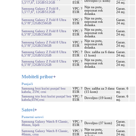
Dovoljno (1 kom)
5,5"/7,6", 12GB/512GB
EUR
24 mj.
Nije na putu,
Samsung Galaxy Z Fold 8 ,
VPC: ?
Garan.
nepoznat rok
5,5"/7,6", 12GB/512GB
EUR
24 mj.
dolaska.
Nije na putu,
Samsung Galaxy Z Fold 8 Ultra
VPC: ?
Garan.
nepoznat rok
6,5"/8",12GB/256GB
EUR
24 mj.
dolaska.
Nije na putu,
Samsung Galaxy Z Fold 8 Ultra
VPC: ?
Garan.
nepoznat rok
6,5"/8",12GB/256GB
EUR
24 mj.
dolaska.
Nije na putu,
Samsung Galaxy Z Fold 8 Ultra
VPC: ?
Garan.
nepoznat rok
6,5"/8",12GB/256GB
EUR
24 mj.
dolaska.
Samsung Galaxy Z Fold 8 Ultra
VPC: ?
Dov. zaliha za 6 dana
Garan.
6,5"/8",12GB/512GB
EUR
(1 kom)
24 mj.
Nije na putu,
Samsung Galaxy Z Fold 8 Ultra
VPC: ?
Garan.
nepoznat rok
6,5"/8",12GB/512GB
EUR
24 mj.
dolaska.
Mobiteli pribor
+
Punjači
Samsung brzi kućni punjač bez
VPC: ?
Dov. zaliha za 3 dana
Garan. 6
kabela, 25W, crni
EUR
(15 kom)
mj.
Samsung trio brzi kućni punjač bez
VPC: ?
Garan. 6
Dovoljno (19 kom)
kabela,65W,crni
EUR
mj.
Satovi
+
Pametni satovi
Samsung Galaxy Watch 8 Classic,
VPC: ?
Garan.
Dovoljno (37 kom)
46mm, bijeli
EUR
24 mj.
Nije na putu,
Samsung Galaxy Watch 8 Classic,
VPC: ?
Garan.
nepoznat rok
46mm, crna
EUR
24 mj.