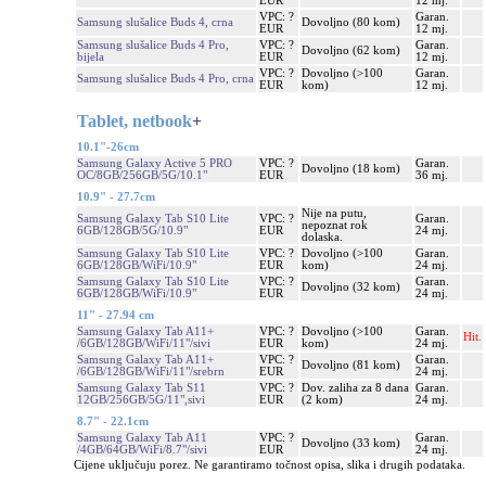
EUR
12 mj.
VPC: ?
Garan.
Samsung slušalice Buds 4, crna
Dovoljno (80 kom)
EUR
12 mj.
Samsung slušalice Buds 4 Pro,
VPC: ?
Garan.
Dovoljno (62 kom)
bijela
EUR
12 mj.
VPC: ?
Dovoljno (>100
Garan.
Samsung slušalice Buds 4 Pro, crna
EUR
kom)
12 mj.
Tablet, netbook
+
10.1"-26cm
Samsung Galaxy Active 5 PRO
VPC: ?
Garan.
Dovoljno (18 kom)
OC/8GB/256GB/5G/10.1"
EUR
36 mj.
10.9" - 27.7cm
Nije na putu,
Samsung Galaxy Tab S10 Lite
VPC: ?
Garan.
nepoznat rok
6GB/128GB/5G/10.9"
EUR
24 mj.
dolaska.
Samsung Galaxy Tab S10 Lite
VPC: ?
Dovoljno (>100
Garan.
6GB/128GB/WiFi/10.9"
EUR
kom)
24 mj.
Samsung Galaxy Tab S10 Lite
VPC: ?
Garan.
Dovoljno (32 kom)
6GB/128GB/WiFi/10.9"
EUR
24 mj.
11" - 27.94 cm
Samsung Galaxy Tab A11+
VPC: ?
Dovoljno (>100
Garan.
Hit.
/6GB/128GB/WiFi/11"/sivi
EUR
kom)
24 mj.
Samsung Galaxy Tab A11+
VPC: ?
Garan.
Dovoljno (81 kom)
/6GB/128GB/WiFi/11"/srebrn
EUR
24 mj.
Samsung Galaxy Tab S11
VPC: ?
Dov. zaliha za 8 dana
Garan.
12GB/256GB/5G/11",sivi
EUR
(2 kom)
24 mj.
8.7" - 22.1cm
Samsung Galaxy Tab A11
VPC: ?
Garan.
Dovoljno (33 kom)
/4GB/64GB/WiFi/8.7"/sivi
EUR
24 mj.
Cijene uključuju porez. Ne garantiramo točnost opisa, slika i drugih podataka.