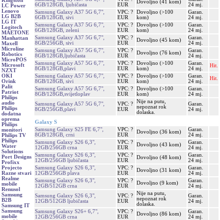
Kingston
Dovoljno (41 kom)
6GB/128GB, ljubičasta
EUR
24 mj.
LC Power
Lenovo
Samsung Galaxy A37 5G 6,7",
VPC: ?
Dovoljno (>100
Garan.
LG B2B
6GB/128GB, sivi
EUR
kom)
24 mj.
LG IT
Samsung Galaxy A37 5G 6,7",
VPC: ?
Dovoljno (>100
Garan.
Logitech
6GB/128GB, zeleni
EUR
kom)
24 mj.
MAETONE
Samsung Galaxy A37 5G 6,7",
VPC: ?
Garan.
Manhattan
Dovoljno (45 kom)
8GB/256GB, sivi
EUR
24 mj.
Maxell
Microline
Samsung Galaxy A57 5G 6,7",
VPC: ?
Garan.
Dovoljno (76 kom)
Robotics
8GB/128GB,ljubičasta
EUR
24 mj.
MicroPOS
Samsung Galaxy A57 5G 6,7",
VPC: ?
Dovoljno (>100
Garan.
Microsoft
Hit.
8GB/128GB,plavi
EUR
kom)
24 mj.
NZXT
Samsung Galaxy A57 5G 6,7",
VPC: ?
Dovoljno (>100
Garan.
OKI
Hit.
8GB/128GB, sivi
EUR
kom)
24 mj.
Orink
Palit
Samsung Galaxy A57 5G 6,7",
VPC: ?
Dovoljno (>100
Garan.
Patriot
8GB/128GB,svijetloplav
EUR
kom)
24 mj.
Philips
Nije na putu,
audio
Samsung Galaxy A57 5G 6,7",
VPC: ?
Garan.
nepoznat rok
Philips
8GB/256GB,plavi
EUR
24 mj.
dolaska.
dodatna
oprema
Galaxy S
Philips
Samsung Galaxy S25 FE 6,7",
VPC: ?
Garan.
monitori
Dovoljno (36 kom)
8GB/128GB, crni
EUR
24 mj.
Philips TV
Philips
Samsung Galaxy S26 6,3",
VPC: ?
Garan.
Dovoljno (43 kom)
Water
12GB/256GB crna
EUR
24 mj.
Solutions
Samsung Galaxy S26 6,3",
VPC: ?
Garan.
Port Designs
Dovoljno (48 kom)
12GB/256GB ljubičasta
EUR
24 mj.
Profixx
Samsung Galaxy S26 6,3",
VPC: ?
Garan.
Projecto
Dovoljno (31 kom)
12GB/256GB plava
EUR
24 mj.
Razne stvari
Realme
Samsung Galaxy S26 6,3",
VPC: ?
Garan.
Dovoljno (9 kom)
mobile
12GB/512GB crna
EUR
24 mj.
Renusol
Nije na putu,
Samsung
Samsung Galaxy S26 6,3",
VPC: ?
Garan.
nepoznat rok
B2B
12GB/512GB ljubičasta
EUR
24 mj.
dolaska.
Samsung IT
Samsung
Samsung Galaxy S26+ 6,7",
VPC: ?
Garan.
Dovoljno (86 kom)
mobile
12GB/256GB crna
EUR
24 mj.