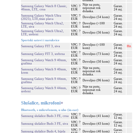
dolaska.
Nije na putu,
Samsung Galaxy Watch 8 Classic,
VPC: ?
Garan.
nepoznat rok
46mm, LTE, crna
EUR
24 mj.
dolaska.
Samsung Galaxy Watch Ultra
VPC: ?
Garan.
Dovoljno (54 kom)
(2025), LTE,titan plava
EUR
24 mj.
Samsung Galaxy Watch Ultra2,
VPC: ?
Dovoljno (>100
Garan.
LTE, siva
EUR
kom)
24 mj.
Samsung Galaxy Watch Ultra2,
VPC: ?
Garan.
Dovoljno (56 kom)
LTE, srebrni
EUR
24 mj.
Sportski satovi i narukvice
VPC: ?
Dovoljno (>100
Garan.
Samsung Galaxy FIT 3, siva
Hit.
EUR
kom)
24 mj.
VPC: ?
Garan.
Samsung Galaxy FIT 3, srebrna
Dovoljno (73 kom)
EUR
24 mj.
Samsung Galaxy Watch 9 40mm,
VPC: ?
Garan.
Dovoljno (50 kom)
grafitna
EUR
24 mj.
Nije na putu,
Samsung Galaxy Watch 9 40mm,
VPC: ?
Garan.
nepoznat rok
krem
EUR
24 mj.
dolaska.
Samsung Galaxy Watch 9 44mm,
VPC: ?
Garan.
Dovoljno (96 kom)
grafitna
EUR
24 mj.
Nije na putu,
Samsung Galaxy Watch 9 44mm,
VPC: ?
Garan.
nepoznat rok
srebrni
EUR
24 mj.
dolaska.
Slušalice, mikrofoni
+
Bluetooth, s mikrofonom, u uho (in-ear)
VPC: ?
Garan.
Samsung slušalice Buds 3 FE, crna
Dovoljno (41 kom)
EUR
12 mj.
VPC: ?
Garan.
Samsung slušalice Buds 3 FE, siva
Dovoljno (43 kom)
EUR
12 mj.
VPC: ?
Garan.
Samsung slušalice Buds 4, bijela
Dovoljno (40 kom)