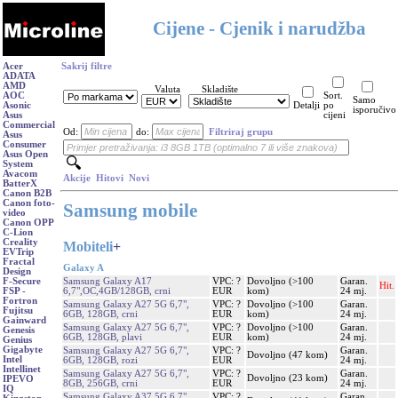
Cijene - Cjenik i narudžba
Acer
Sakrij filtre
ADATA
AMD
Valuta
Skladište
AOC
Sort.
Samo
Asonic
Detalji
po
isporučivo
Asus
cijeni
Commercial
Od:
do:
Filtriraj grupu
Asus
Consumer
Asus Open
System
Avacom
Akcije
Hitovi
Novi
BatterX
Canon B2B
Canon foto-
Samsung mobile
video
Canon OPP
C-Lion
Creality
Mobiteli
+
EVTrip
Fractal
Galaxy A
Design
Samsung Galaxy A17
VPC: ?
Dovoljno (>100
Garan.
F-Secure
Hit.
6,7",OC,4GB/128GB, crni
EUR
kom)
24 mj.
FSP -
Fortron
Samsung Galaxy A27 5G 6,7",
VPC: ?
Dovoljno (>100
Garan.
Fujitsu
6GB, 128GB, crni
EUR
kom)
24 mj.
Gainward
Samsung Galaxy A27 5G 6,7",
VPC: ?
Dovoljno (>100
Garan.
Genesis
6GB, 128GB, plavi
EUR
kom)
24 mj.
Genius
Gigabyte
Samsung Galaxy A27 5G 6,7",
VPC: ?
Garan.
Dovoljno (47 kom)
Intel
6GB, 128GB, rozi
EUR
24 mj.
Intellinet
Samsung Galaxy A27 5G 6,7",
VPC: ?
Garan.
Dovoljno (23 kom)
IPEVO
8GB, 256GB, crni
EUR
24 mj.
IQ
Samsung Galaxy A37 5G 6,7",
VPC: ?
Garan.