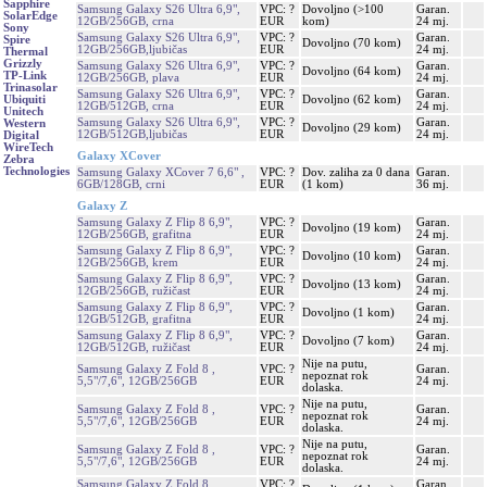
Sapphire
Samsung Galaxy S26 Ultra 6,9",
VPC: ?
Dovoljno (>100
Garan.
SolarEdge
12GB/256GB, crna
EUR
kom)
24 mj.
Sony
Samsung Galaxy S26 Ultra 6,9",
VPC: ?
Garan.
Spire
Dovoljno (70 kom)
12GB/256GB,ljubičas
EUR
24 mj.
Thermal
Grizzly
Samsung Galaxy S26 Ultra 6,9",
VPC: ?
Garan.
Dovoljno (64 kom)
TP-Link
12GB/256GB, plava
EUR
24 mj.
Trinasolar
Samsung Galaxy S26 Ultra 6,9",
VPC: ?
Garan.
Dovoljno (62 kom)
Ubiquiti
12GB/512GB, crna
EUR
24 mj.
Unitech
Samsung Galaxy S26 Ultra 6,9",
VPC: ?
Garan.
Western
Dovoljno (29 kom)
12GB/512GB,ljubičas
EUR
24 mj.
Digital
WireTech
Galaxy XCover
Zebra
Technologies
Samsung Galaxy XCover 7 6,6" ,
VPC: ?
Dov. zaliha za 0 dana
Garan.
6GB/128GB, crni
EUR
(1 kom)
36 mj.
Galaxy Z
Samsung Galaxy Z Flip 8 6,9",
VPC: ?
Garan.
Dovoljno (19 kom)
12GB/256GB, grafitna
EUR
24 mj.
Samsung Galaxy Z Flip 8 6,9",
VPC: ?
Garan.
Dovoljno (10 kom)
12GB/256GB, krem
EUR
24 mj.
Samsung Galaxy Z Flip 8 6,9",
VPC: ?
Garan.
Dovoljno (13 kom)
12GB/256GB, ružičast
EUR
24 mj.
Samsung Galaxy Z Flip 8 6,9",
VPC: ?
Garan.
Dovoljno (1 kom)
12GB/512GB, grafitna
EUR
24 mj.
Samsung Galaxy Z Flip 8 6,9",
VPC: ?
Garan.
Dovoljno (7 kom)
12GB/512GB, ružičast
EUR
24 mj.
Nije na putu,
Samsung Galaxy Z Fold 8 ,
VPC: ?
Garan.
nepoznat rok
5,5"/7,6", 12GB/256GB
EUR
24 mj.
dolaska.
Nije na putu,
Samsung Galaxy Z Fold 8 ,
VPC: ?
Garan.
nepoznat rok
5,5"/7,6", 12GB/256GB
EUR
24 mj.
dolaska.
Nije na putu,
Samsung Galaxy Z Fold 8 ,
VPC: ?
Garan.
nepoznat rok
5,5"/7,6", 12GB/256GB
EUR
24 mj.
dolaska.
Samsung Galaxy Z Fold 8 ,
VPC: ?
Garan.