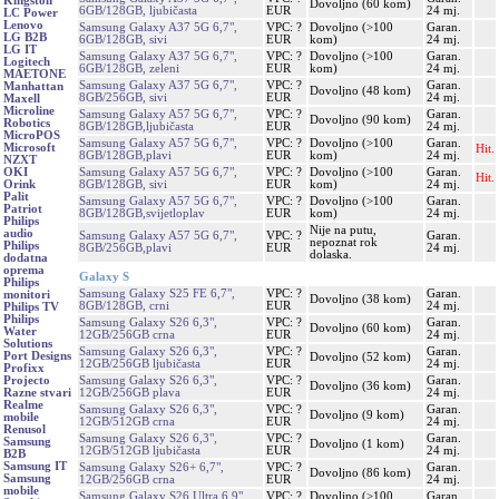
Kingston
Dovoljno (60 kom)
6GB/128GB, ljubičasta
EUR
24 mj.
LC Power
Lenovo
Samsung Galaxy A37 5G 6,7",
VPC: ?
Dovoljno (>100
Garan.
LG B2B
6GB/128GB, sivi
EUR
kom)
24 mj.
LG IT
Samsung Galaxy A37 5G 6,7",
VPC: ?
Dovoljno (>100
Garan.
Logitech
6GB/128GB, zeleni
EUR
kom)
24 mj.
MAETONE
Samsung Galaxy A37 5G 6,7",
VPC: ?
Garan.
Manhattan
Dovoljno (48 kom)
8GB/256GB, sivi
EUR
24 mj.
Maxell
Microline
Samsung Galaxy A57 5G 6,7",
VPC: ?
Garan.
Dovoljno (90 kom)
Robotics
8GB/128GB,ljubičasta
EUR
24 mj.
MicroPOS
Samsung Galaxy A57 5G 6,7",
VPC: ?
Dovoljno (>100
Garan.
Microsoft
Hit.
8GB/128GB,plavi
EUR
kom)
24 mj.
NZXT
Samsung Galaxy A57 5G 6,7",
VPC: ?
Dovoljno (>100
Garan.
OKI
Hit.
8GB/128GB, sivi
EUR
kom)
24 mj.
Orink
Palit
Samsung Galaxy A57 5G 6,7",
VPC: ?
Dovoljno (>100
Garan.
Patriot
8GB/128GB,svijetloplav
EUR
kom)
24 mj.
Philips
Nije na putu,
audio
Samsung Galaxy A57 5G 6,7",
VPC: ?
Garan.
nepoznat rok
Philips
8GB/256GB,plavi
EUR
24 mj.
dolaska.
dodatna
oprema
Galaxy S
Philips
Samsung Galaxy S25 FE 6,7",
VPC: ?
Garan.
monitori
Dovoljno (38 kom)
8GB/128GB, crni
EUR
24 mj.
Philips TV
Philips
Samsung Galaxy S26 6,3",
VPC: ?
Garan.
Dovoljno (60 kom)
Water
12GB/256GB crna
EUR
24 mj.
Solutions
Samsung Galaxy S26 6,3",
VPC: ?
Garan.
Port Designs
Dovoljno (52 kom)
12GB/256GB ljubičasta
EUR
24 mj.
Profixx
Samsung Galaxy S26 6,3",
VPC: ?
Garan.
Projecto
Dovoljno (36 kom)
12GB/256GB plava
EUR
24 mj.
Razne stvari
Realme
Samsung Galaxy S26 6,3",
VPC: ?
Garan.
Dovoljno (9 kom)
mobile
12GB/512GB crna
EUR
24 mj.
Renusol
Samsung Galaxy S26 6,3",
VPC: ?
Garan.
Samsung
Dovoljno (1 kom)
12GB/512GB ljubičasta
EUR
24 mj.
B2B
Samsung IT
Samsung Galaxy S26+ 6,7",
VPC: ?
Garan.
Dovoljno (86 kom)
Samsung
12GB/256GB crna
EUR
24 mj.
mobile
Samsung Galaxy S26 Ultra 6,9",
VPC: ?
Dovoljno (>100
Garan.