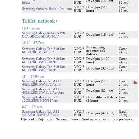
Dovoljno (73 kom)
bijela
EUR
12 mj.
VPC: ?
Dovoljno (>100
Garan.
Samsung slušalice Buds 4 Pro, crna
EUR
kom)
12 mj.
Tablet, netbook
+
10.1"-26cm
Samsung Galaxy Active 5 PRO
VPC: ?
Garan.
Dovoljno (18 kom)
OC/8GB/256GB/5G/10.1"
EUR
36 mj.
10.9" - 27.7cm
Nije na putu,
Samsung Galaxy Tab S10 Lite
VPC: ?
Garan.
nepoznat rok
6GB/128GB/5G/10.9"
EUR
24 mj.
dolaska.
Samsung Galaxy Tab S10 Lite
VPC: ?
Dovoljno (>100
Garan.
6GB/128GB/WiFi/10.9"
EUR
kom)
24 mj.
Samsung Galaxy Tab S10 Lite
VPC: ?
Garan.
Dovoljno (32 kom)
6GB/128GB/WiFi/10.9"
EUR
24 mj.
11" - 27.94 cm
Samsung Galaxy Tab A11+
VPC: ?
Dovoljno (>100
Garan.
Hit.
/6GB/128GB/WiFi/11"/sivi
EUR
kom)
24 mj.
Samsung Galaxy Tab A11+
VPC: ?
Garan.
Dovoljno (82 kom)
/6GB/128GB/WiFi/11"/srebrn
EUR
24 mj.
Samsung Galaxy Tab S11
VPC: ?
Dov. zaliha za 8 dana
Garan.
12GB/256GB/5G/11",sivi
EUR
(2 kom)
24 mj.
8.7" - 22.1cm
Samsung Galaxy Tab A11
VPC: ?
Garan.
Dovoljno (47 kom)
/4GB/64GB/WiFi/8.7"/sivi
EUR
24 mj.
Cijene uključuju porez. Ne garantiramo točnost opisa, slika i drugih podataka.