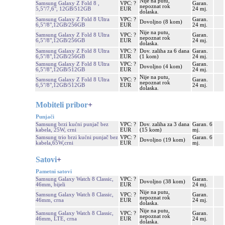
Nije na putu,
Samsung Galaxy Z Fold 8 ,
VPC: ?
Garan.
nepoznat rok
5,5"/7,6", 12GB/512GB
EUR
24 mj.
dolaska.
Samsung Galaxy Z Fold 8 Ultra
VPC: ?
Garan.
Dovoljno (8 kom)
6,5"/8",12GB/256GB
EUR
24 mj.
Nije na putu,
Samsung Galaxy Z Fold 8 Ultra
VPC: ?
Garan.
nepoznat rok
6,5"/8",12GB/256GB
EUR
24 mj.
dolaska.
Samsung Galaxy Z Fold 8 Ultra
VPC: ?
Dov. zaliha za 6 dana
Garan.
6,5"/8",12GB/256GB
EUR
(1 kom)
24 mj.
Samsung Galaxy Z Fold 8 Ultra
VPC: ?
Garan.
Dovoljno (4 kom)
6,5"/8",12GB/512GB
EUR
24 mj.
Nije na putu,
Samsung Galaxy Z Fold 8 Ultra
VPC: ?
Garan.
nepoznat rok
6,5"/8",12GB/512GB
EUR
24 mj.
dolaska.
Mobiteli pribor
+
Punjači
Samsung brzi kućni punjač bez
VPC: ?
Dov. zaliha za 3 dana
Garan. 6
kabela, 25W, crni
EUR
(15 kom)
mj.
Samsung trio brzi kućni punjač bez
VPC: ?
Garan. 6
Dovoljno (19 kom)
kabela,65W,crni
EUR
mj.
Satovi
+
Pametni satovi
Samsung Galaxy Watch 8 Classic,
VPC: ?
Garan.
Dovoljno (38 kom)
46mm, bijeli
EUR
24 mj.
Nije na putu,
Samsung Galaxy Watch 8 Classic,
VPC: ?
Garan.
nepoznat rok
46mm, crna
EUR
24 mj.
dolaska.
Nije na putu,
Samsung Galaxy Watch 8 Classic,
VPC: ?
Garan.
nepoznat rok
46mm, LTE, crna
EUR
24 mj.
dolaska.