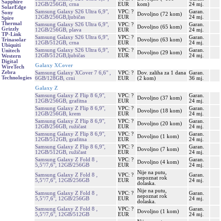
Sapphire
12GB/256GB, crna
EUR
kom)
24 mj.
SolarEdge
Samsung Galaxy S26 Ultra 6,9",
VPC: ?
Garan.
Sony
Dovoljno (72 kom)
12GB/256GB,ljubičas
EUR
24 mj.
Spire
Thermal
Samsung Galaxy S26 Ultra 6,9",
VPC: ?
Garan.
Dovoljno (65 kom)
Grizzly
12GB/256GB, plava
EUR
24 mj.
TP-Link
Samsung Galaxy S26 Ultra 6,9",
VPC: ?
Garan.
Dovoljno (63 kom)
Trinasolar
12GB/512GB, crna
EUR
24 mj.
Ubiquiti
Samsung Galaxy S26 Ultra 6,9",
VPC: ?
Garan.
Unitech
Dovoljno (29 kom)
12GB/512GB,ljubičas
EUR
24 mj.
Western
Digital
Galaxy XCover
WireTech
Zebra
Samsung Galaxy XCover 7 6,6" ,
VPC: ?
Dov. zaliha za 1 dana
Garan.
Technologies
6GB/128GB, crni
EUR
(2 kom)
36 mj.
Galaxy Z
Samsung Galaxy Z Flip 8 6,9",
VPC: ?
Garan.
Dovoljno (37 kom)
12GB/256GB, grafitna
EUR
24 mj.
Samsung Galaxy Z Flip 8 6,9",
VPC: ?
Garan.
Dovoljno (18 kom)
12GB/256GB, krem
EUR
24 mj.
Samsung Galaxy Z Flip 8 6,9",
VPC: ?
Garan.
Dovoljno (20 kom)
12GB/256GB, ružičast
EUR
24 mj.
Samsung Galaxy Z Flip 8 6,9",
VPC: ?
Garan.
Dovoljno (1 kom)
12GB/512GB, grafitna
EUR
24 mj.
Samsung Galaxy Z Flip 8 6,9",
VPC: ?
Garan.
Dovoljno (7 kom)
12GB/512GB, ružičast
EUR
24 mj.
Samsung Galaxy Z Fold 8 ,
VPC: ?
Garan.
Dovoljno (4 kom)
5,5"/7,6", 12GB/256GB
EUR
24 mj.
Nije na putu,
Samsung Galaxy Z Fold 8 ,
VPC: ?
Garan.
nepoznat rok
5,5"/7,6", 12GB/256GB
EUR
24 mj.
dolaska.
Nije na putu,
Samsung Galaxy Z Fold 8 ,
VPC: ?
Garan.
nepoznat rok
5,5"/7,6", 12GB/256GB
EUR
24 mj.
dolaska.
Samsung Galaxy Z Fold 8 ,
VPC: ?
Garan.
Dovoljno (1 kom)
5,5"/7,6", 12GB/512GB
EUR
24 mj.