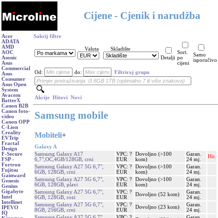
Cijene - Cjenik i narudžba
Acer
Sakrij filtre
ADATA
AMD
Valuta
Skladište
AOC
Sort.
Samo
Asonic
Detalji
po
isporučivo
Asus
cijeni
Commercial
Od:
do:
Filtriraj grupu
Asus
Consumer
Asus Open
System
Avacom
Akcije
Hitovi
Novi
BatterX
Canon B2B
Canon foto-
Samsung mobile
video
Canon OPP
C-Lion
Creality
Mobiteli
+
EVTrip
Fractal
Galaxy A
Design
Samsung Galaxy A17
VPC: ?
Dovoljno (>100
Garan.
F-Secure
Hit.
6,7",OC,4GB/128GB, crni
EUR
kom)
24 mj.
FSP -
Fortron
Samsung Galaxy A27 5G 6,7",
VPC: ?
Dovoljno (>100
Garan.
Fujitsu
6GB, 128GB, crni
EUR
kom)
24 mj.
Gainward
Samsung Galaxy A27 5G 6,7",
VPC: ?
Dovoljno (>100
Garan.
Genesis
6GB, 128GB, plavi
EUR
kom)
24 mj.
Genius
Gigabyte
Samsung Galaxy A27 5G 6,7",
VPC: ?
Garan.
Dovoljno (52 kom)
Intel
6GB, 128GB, rozi
EUR
24 mj.
Intellinet
Samsung Galaxy A27 5G 6,7",
VPC: ?
Garan.
Dovoljno (23 kom)
IPEVO
8GB, 256GB, crni
EUR
24 mj.
IQ
Samsung Galaxy A37 5G 6,7",
VPC: ?
Garan.