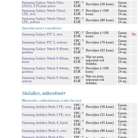
Samsung Galaxy Watch Ultra
VPC: ?
Garan.
Dovoljno (56 kom)
(2025), LTE,titan plava
EUR
24 mj.
Samsung Galaxy Watch Ultra2,
VPC: ?
Dovoljno (>100
Garan.
LTE, siva
EUR
kom)
24 mj.
Samsung Galaxy Watch Ultra2,
VPC: ?
Garan.
Dovoljno (80 kom)
LTE, srebrni
EUR
24 mj.
Sportski satovi i narukvice
VPC: ?
Dovoljno (>100
Garan.
Samsung Galaxy FIT 3, siva
Hit.
EUR
kom)
24 mj.
VPC: ?
Garan.
Samsung Galaxy FIT 3, srebrna
Dovoljno (76 kom)
EUR
24 mj.
Samsung Galaxy Watch 9 40mm,
VPC: ?
Garan.
Dovoljno (92 kom)
grafitna
EUR
24 mj.
Nije na putu,
Samsung Galaxy Watch 9 40mm,
VPC: ?
Garan.
nepoznat rok
krem
EUR
24 mj.
dolaska.
Samsung Galaxy Watch 9 44mm,
VPC: ?
Dovoljno (>100
Garan.
grafitna
EUR
kom)
24 mj.
Nije na putu,
Samsung Galaxy Watch 9 44mm,
VPC: ?
Garan.
nepoznat rok
srebrni
EUR
24 mj.
dolaska.
Slušalice, mikrofoni
+
Bluetooth, s mikrofonom, u uho (in-ear)
VPC: ?
Garan.
Samsung slušalice Buds 3 FE, crna
Dovoljno (56 kom)
EUR
12 mj.
VPC: ?
Garan.
Samsung slušalice Buds 3 FE, siva
Dovoljno (51 kom)
EUR
12 mj.
VPC: ?
Garan.
Samsung slušalice Buds 4, bijela
Dovoljno (45 kom)
EUR
12 mj.
VPC: ?
Garan.
Samsung slušalice Buds 4, crna
Dovoljno (86 kom)
EUR
12 mj.
Samsung slušalice Buds 4 Pro,
VPC: ?
Garan.