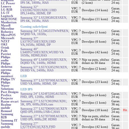
Kingston
IPS 5K, 180Hz, HAS
EUR
(2 kom)
24 mj.
LC Power
Lenovo
Samsung 32"
VPC: ?
Garan.
LG B2B
LS32DG702EUXDU,UHD
Dovoljno (14 kom)
EUR
24 mj.
LG IT
IPS,144Hz, HDMI, DP
Logitech
Samsung 32" LS32HG802ESXEN,
VPC: ?
Garan.
Dovoljno (11 kom)
MAETONE
IPS 6K, 165Hz, HAS
EUR
24 mj.
Manhattan
Maxell
Gaming zakrivljeni
Microline
Samsung 34" LC34G55TWWPXEN,
VPC: ?
Garan.
Robotics
Dovoljno (1 kom)
WQHD VA, 165Hz,
EUR
24 mj.
MicroPOS
Microsoft
Samsung 37"
VPC: ?
Garan.
NZXT
LS37FG750EUXEN,UHD
Dovoljno (6 kom)
EUR
24 mj.
OKI
VA,165Hz, HDMI, DP
Orink
Samsung 40"
VPC: ?
Garan.
Palit
LS40FG750EUXEN,WUHD VA
Dovoljno (42 kom)
EUR
24 mj.
Patriot
165Hz, HDMI,HAS
Philips
Samsung 49" LS49FG910EUXEN,
VPC: ?
Nije na putu, obično
Garan.
audio
DQHD VA, 144Hz, HDMI
EUR
dolazi za 30 dana
24 mj.
Philips
dodatna
Samsung 57" LS57CG952NUXEN,
VPC: ?
Garan.
Dovoljno (2 kom)
oprema
DUHD VA, 240Hz, HAS
EUR
24 mj.
Philips
LED
monitori
Philips TV
Samsung 37" LS37D700EAUXEN,
VPC: ?
Garan.
Dovoljno (23 kom)
Philips
UHD VA,60Hz, HDMI, DP
EUR
24 mj.
Water
Solutions
LED IPS
Port Designs
Samsung 24" LS24F320GAUXEN,
VPC: ?
Garan.
Dovoljno (4 kom)
Profixx
FHD, IPS, 120Hz, HDMI
EUR
24 mj.
Projecto
Samsung 27" LS27C902PAUXDU,
VPC: ?
Garan.
Razne stvari
Dovoljno (1 kom)
5K, IPS, 60Hz,HAS,cam
EUR
36 mj.
Realme
mobile
Samsung 27" LS27D600UAUXEN
VPC: ?
Garan.
Dovoljno (18 kom)
Hit.
Renusol
QHD IPS,100Hz,USB-C,HAS
EUR
24 mj.
Samsung
Samsung 27" LS27D700EAUXEN,
VPC: ?
Nije na putu, obično
Garan.
B2B
UHD IPS, 60Hz,DP, HDMI
EUR
dolazi za 30 dana
24 mj.
Samsung IT
Samsung 27"
Samsung
VPC: ?
Garan.
LS27F434UAUXEN,FHD
Dovoljno (42 kom)
mobile
EUR
36 mj.