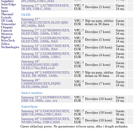
IPS,100Hz,USB-C,HAS
Sapphire
SolarEdge
Samsung 27" LS27H802EFAXEN,
VPC: ?
Garan.
Dovoljno (5 kom)
Sony
5K IPS, USB-C, HAS
EUR
24 mj.
Spire
Thermal
OLED
Grizzly
Samsung 27"
VPC: ?
Nije na putu, obično
Garan.
TP-Link
LS27HG612SUXEN,OLED QHD
EUR
dolazi za 30 dana
24 mj.
Trinasolar
IPS,240Hz, HAS
Ubiquiti
Samsung 27" LS27HG800SUXEN,
VPC: ?
Garan.
Unitech
Dovoljno (7 kom)
OLED UHD, 240Hz, USB-C
EUR
24 mj.
Western
Digital
Samsung 32" LS32DG802SUXDU,
VPC: ?
Garan.
Dovoljno (5 kom)
WireTech
OLED UHD, 240Hz, HAS
EUR
24 mj.
Zebra
Samsung 32" LS32HG730SUXEN,
VPC: ?
Garan.
Technologies
Dovoljno (10 kom)
OLED UHD, 165Hz, HAS
EUR
24 mj.
Samsung 32" LS32HG800SUXEN,
VPC: ?
Garan.
Dovoljno (4 kom)
OLED UHD, 240Hz, USB-C
EUR
24 mj.
Samsung 34"
VPC: ?
Garan.
LS34DG850SUXDU,QHD
Dovoljno (1 kom)
EUR
24 mj.
OLED,175hz,HAS,zvuč
Samsung 49" LS49DG910SUXEN,
VPC: ?
Nije na putu, obično
Garan.
OLED, DP, HDMI, 144Hz
EUR
dolazi za 30 dana
24 mj.
Samsung 49"
VPC: ?
Garan.
LS49DG934SUXEN,DQHD
Dovoljno (7 kom)
EUR
24 mj.
OLED,240Hz,HAS
Smart monitor
Samsung 32" LS32FM801UUXDU,
VPC: ?
Garan.
Dovoljno (10 kom)
UHD VA, 60Hz, cam, zvu
EUR
24 mj.
Zakrivljeni
Samsung 34" LS34C650TAUXEN,
VPC: ?
Garan.
Dovoljno (18 kom)
QHD VA,100hz,USB-C,HAS
EUR
36 mj.
Samsung 40" LS40H850TAUXEN,
VPC: ?
Garan.
Dovoljno (10 kom)
WUHD,144hz, USB-C,HAS
EUR
36 mj.
Cijene uključuju porez. Ne garantiramo točnost opisa, slika i drugih podataka.