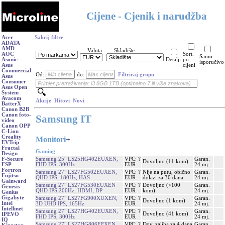
Cijene - Cjenik i narudžba
Acer
Sakrij filtre
ADATA
AMD
Valuta
Skladište
AOC
Sort.
Samo
Asonic
Detalji
po
isporučivo
Asus
cijeni
Commercial
Od:
do:
Filtriraj grupu
Asus
Consumer
Asus Open
System
Avacom
Akcije
Hitovi
Novi
BatterX
Canon B2B
Canon foto-
Samsung IT
video
Canon OPP
C-Lion
Creality
Monitori
+
EVTrip
Fractal
Gaming
Design
Samsung 25" LS25HG402EUXEN,
VPC: ?
Garan.
F-Secure
Dovoljno (11 kom)
FHD IPS, 300Hz
EUR
24 mj.
FSP -
Fortron
Samsung 27" LS27FG502EUXEN,
VPC: ?
Nije na putu, obično
Garan.
Fujitsu
QHD IPS, 180Hz, HAS
EUR
dolazi za 30 dana
24 mj.
Gainward
Samsung 27" LS27FG530EUXEN
VPC: ?
Dovoljno (>100
Garan.
Genesis
QHD IPS,200Hz, HDMI, DP
EUR
kom)
24 mj.
Genius
Gigabyte
Samsung 27" LS27FG900XUXEN,
VPC: ?
Garan.
Dovoljno (1 kom)
Intel
3D UHD IPS, 165Hz
EUR
24 mj.
Intellinet
Samsung 27" LS27HG402EUXEN,
VPC: ?
Garan.
Dovoljno (41 kom)
IPEVO
FHD IPS, 300Hz
EUR
24 mj.
IQ
Samsung 27" LS27HG806EFXEN,
VPC: ?
Dov. zaliha za 4 dana
Garan.