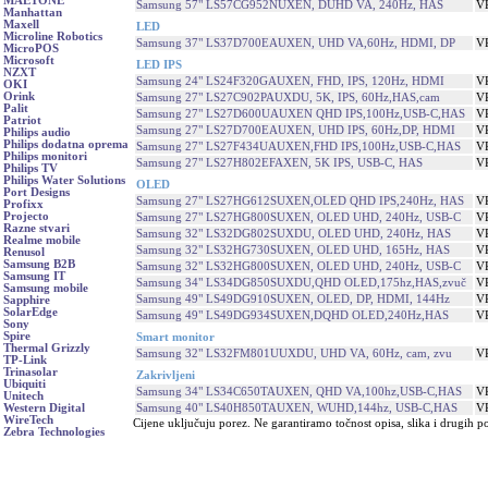
MAETONE
Samsung 57" LS57CG952NUXEN, DUHD VA, 240Hz, HAS
V
Manhattan
Maxell
LED
Microline Robotics
Samsung 37" LS37D700EAUXEN, UHD VA,60Hz, HDMI, DP
V
MicroPOS
Microsoft
LED IPS
NZXT
Samsung 24" LS24F320GAUXEN, FHD, IPS, 120Hz, HDMI
V
OKI
Orink
Samsung 27" LS27C902PAUXDU, 5K, IPS, 60Hz,HAS,cam
V
Palit
Samsung 27" LS27D600UAUXEN QHD IPS,100Hz,USB-C,HAS
V
Patriot
Samsung 27" LS27D700EAUXEN, UHD IPS, 60Hz,DP, HDMI
V
Philips audio
Philips dodatna oprema
Samsung 27" LS27F434UAUXEN,FHD IPS,100Hz,USB-C,HAS
V
Philips monitori
Samsung 27" LS27H802EFAXEN, 5K IPS, USB-C, HAS
V
Philips TV
Philips Water Solutions
OLED
Port Designs
Samsung 27" LS27HG612SUXEN,OLED QHD IPS,240Hz, HAS
V
Profixx
Projecto
Samsung 27" LS27HG800SUXEN, OLED UHD, 240Hz, USB-C
V
Razne stvari
Samsung 32" LS32DG802SUXDU, OLED UHD, 240Hz, HAS
V
Realme mobile
Samsung 32" LS32HG730SUXEN, OLED UHD, 165Hz, HAS
V
Renusol
Samsung B2B
Samsung 32" LS32HG800SUXEN, OLED UHD, 240Hz, USB-C
V
Samsung IT
Samsung 34" LS34DG850SUXDU,QHD OLED,175hz,HAS,zvuč
V
Samsung mobile
Samsung 49" LS49DG910SUXEN, OLED, DP, HDMI, 144Hz
V
Sapphire
SolarEdge
Samsung 49" LS49DG934SUXEN,DQHD OLED,240Hz,HAS
V
Sony
Spire
Smart monitor
Thermal Grizzly
Samsung 32" LS32FM801UUXDU, UHD VA, 60Hz, cam, zvu
V
TP-Link
Trinasolar
Zakrivljeni
Ubiquiti
Samsung 34" LS34C650TAUXEN, QHD VA,100hz,USB-C,HAS
V
Unitech
Samsung 40" LS40H850TAUXEN, WUHD,144hz, USB-C,HAS
V
Western Digital
WireTech
Cijene uključuju porez. Ne garantiramo točnost opisa, slika i drugih p
Zebra Technologies