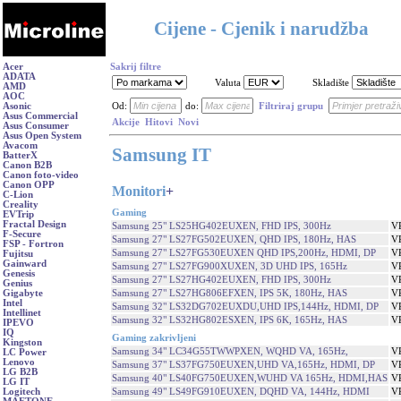
Cijene - Cjenik i narudžba
Acer
Sakrij filtre
ADATA
Valuta
Skladište
AMD
AOC
Asonic
Od:
do:
Filtriraj grupu
Asus Commercial
Akcije
Hitovi
Novi
Asus Consumer
Asus Open System
Avacom
Samsung IT
BatterX
Canon B2B
Canon foto-video
Canon OPP
Monitori
+
C-Lion
Creality
Gaming
EVTrip
Fractal Design
Samsung 25" LS25HG402EUXEN, FHD IPS, 300Hz
V
F-Secure
Samsung 27" LS27FG502EUXEN, QHD IPS, 180Hz, HAS
V
FSP - Fortron
Samsung 27" LS27FG530EUXEN QHD IPS,200Hz, HDMI, DP
V
Fujitsu
Gainward
Samsung 27" LS27FG900XUXEN, 3D UHD IPS, 165Hz
V
Genesis
Samsung 27" LS27HG402EUXEN, FHD IPS, 300Hz
V
Genius
Samsung 27" LS27HG806EFXEN, IPS 5K, 180Hz, HAS
V
Gigabyte
Intel
Samsung 32" LS32DG702EUXDU,UHD IPS,144Hz, HDMI, DP
V
Intellinet
Samsung 32" LS32HG802ESXEN, IPS 6K, 165Hz, HAS
V
IPEVO
IQ
Gaming zakrivljeni
Kingston
Samsung 34" LC34G55TWWPXEN, WQHD VA, 165Hz,
V
LC Power
Lenovo
Samsung 37" LS37FG750EUXEN,UHD VA,165Hz, HDMI, DP
V
LG B2B
Samsung 40" LS40FG750EUXEN,WUHD VA 165Hz, HDMI,HAS
V
LG IT
Samsung 49" LS49FG910EUXEN, DQHD VA, 144Hz, HDMI
V
Logitech