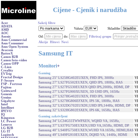
Cijene - Cjenik i narudžba
Acer
Sakrij filtre
ADATA
Valuta
Skladište
AMD
AOC
Asonic
Od:
do:
Filtriraj grupu
Asus Commercial
Akcije
Hitovi
Novi
Asus Consumer
Asus Open System
Avacom
Samsung IT
BatterX
Canon B2B
Canon foto-video
Canon OPP
Monitori
+
C-Lion
Creality
Gaming
EVTrip
Fractal Design
Samsung 25" LS25HG402EUXEN, FHD IPS, 300Hz
V
F-Secure
Samsung 27" LS27FG502EUXEN, QHD IPS, 180Hz, HAS
V
FSP - Fortron
Samsung 27" LS27FG530EUXEN QHD IPS,200Hz, HDMI, DP
V
Fujitsu
Gainward
Samsung 27" LS27FG900XUXEN, 3D UHD IPS, 165Hz
V
Genesis
Samsung 27" LS27HG402EUXEN, FHD IPS, 300Hz
V
Genius
Samsung 27" LS27HG806EFXEN, IPS 5K, 180Hz, HAS
V
Gigabyte
Intel
Samsung 32" LS32DG702EUXDU,UHD IPS,144Hz, HDMI, DP
V
Intellinet
Samsung 32" LS32HG802ESXEN, IPS 6K, 165Hz, HAS
V
IPEVO
IQ
Gaming zakrivljeni
Kingston
Samsung 34" LC34G55TWWPXEN, WQHD VA, 165Hz,
V
LC Power
Lenovo
Samsung 37" LS37FG750EUXEN,UHD VA,165Hz, HDMI, DP
V
LG B2B
Samsung 40" LS40FG750EUXEN,WUHD VA 165Hz, HDMI,HAS
V
LG IT
Samsung 49" LS49FG910EUXEN, DQHD VA, 144Hz, HDMI
V
Logitech