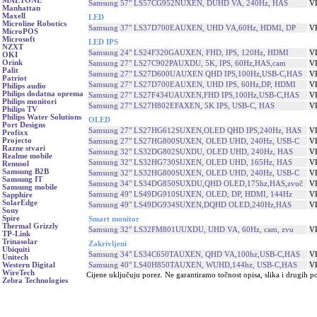
MAETONE
Samsung 57" LS57CG952NUXEN, DUHD VA, 240Hz, HAS
V
Manhattan
Maxell
LED
Microline Robotics
Samsung 37" LS37D700EAUXEN, UHD VA,60Hz, HDMI, DP
V
MicroPOS
Microsoft
LED IPS
NZXT
Samsung 24" LS24F320GAUXEN, FHD, IPS, 120Hz, HDMI
V
OKI
Orink
Samsung 27" LS27C902PAUXDU, 5K, IPS, 60Hz,HAS,cam
V
Palit
Samsung 27" LS27D600UAUXEN QHD IPS,100Hz,USB-C,HAS
V
Patriot
Samsung 27" LS27D700EAUXEN, UHD IPS, 60Hz,DP, HDMI
V
Philips audio
Philips dodatna oprema
Samsung 27" LS27F434UAUXEN,FHD IPS,100Hz,USB-C,HAS
V
Philips monitori
Samsung 27" LS27H802EFAXEN, 5K IPS, USB-C, HAS
V
Philips TV
Philips Water Solutions
OLED
Port Designs
Samsung 27" LS27HG612SUXEN,OLED QHD IPS,240Hz, HAS
V
Profixx
Projecto
Samsung 27" LS27HG800SUXEN, OLED UHD, 240Hz, USB-C
V
Razne stvari
Samsung 32" LS32DG802SUXDU, OLED UHD, 240Hz, HAS
V
Realme mobile
Samsung 32" LS32HG730SUXEN, OLED UHD, 165Hz, HAS
V
Renusol
Samsung B2B
Samsung 32" LS32HG800SUXEN, OLED UHD, 240Hz, USB-C
V
Samsung IT
Samsung 34" LS34DG850SUXDU,QHD OLED,175hz,HAS,zvuč
V
Samsung mobile
Samsung 49" LS49DG910SUXEN, OLED, DP, HDMI, 144Hz
V
Sapphire
SolarEdge
Samsung 49" LS49DG934SUXEN,DQHD OLED,240Hz,HAS
V
Sony
Spire
Smart monitor
Thermal Grizzly
Samsung 32" LS32FM801UUXDU, UHD VA, 60Hz, cam, zvu
V
TP-Link
Trinasolar
Zakrivljeni
Ubiquiti
Samsung 34" LS34C650TAUXEN, QHD VA,100hz,USB-C,HAS
V
Unitech
Samsung 40" LS40H850TAUXEN, WUHD,144hz, USB-C,HAS
V
Western Digital
WireTech
Cijene uključuju porez. Ne garantiramo točnost opisa, slika i drugih p
Zebra Technologies