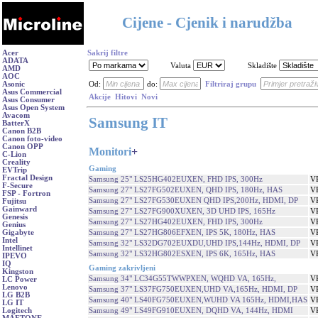
Cijene - Cjenik i narudžba
Acer
Sakrij filtre
ADATA
Valuta
Skladište
AMD
AOC
Asonic
Od:
do:
Filtriraj grupu
Asus Commercial
Akcije
Hitovi
Novi
Asus Consumer
Asus Open System
Avacom
Samsung IT
BatterX
Canon B2B
Canon foto-video
Canon OPP
Monitori
+
C-Lion
Creality
Gaming
EVTrip
Fractal Design
Samsung 25" LS25HG402EUXEN, FHD IPS, 300Hz
V
F-Secure
Samsung 27" LS27FG502EUXEN, QHD IPS, 180Hz, HAS
V
FSP - Fortron
Samsung 27" LS27FG530EUXEN QHD IPS,200Hz, HDMI, DP
V
Fujitsu
Gainward
Samsung 27" LS27FG900XUXEN, 3D UHD IPS, 165Hz
V
Genesis
Samsung 27" LS27HG402EUXEN, FHD IPS, 300Hz
V
Genius
Samsung 27" LS27HG806EFXEN, IPS 5K, 180Hz, HAS
V
Gigabyte
Intel
Samsung 32" LS32DG702EUXDU,UHD IPS,144Hz, HDMI, DP
V
Intellinet
Samsung 32" LS32HG802ESXEN, IPS 6K, 165Hz, HAS
V
IPEVO
IQ
Gaming zakrivljeni
Kingston
Samsung 34" LC34G55TWWPXEN, WQHD VA, 165Hz,
V
LC Power
Lenovo
Samsung 37" LS37FG750EUXEN,UHD VA,165Hz, HDMI, DP
V
LG B2B
Samsung 40" LS40FG750EUXEN,WUHD VA 165Hz, HDMI,HAS
V
LG IT
Samsung 49" LS49FG910EUXEN, DQHD VA, 144Hz, HDMI
V
Logitech