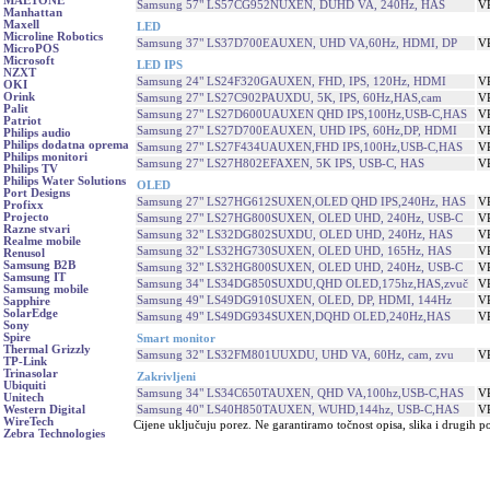
MAETONE
Samsung 57" LS57CG952NUXEN, DUHD VA, 240Hz, HAS
V
Manhattan
Maxell
LED
Microline Robotics
Samsung 37" LS37D700EAUXEN, UHD VA,60Hz, HDMI, DP
V
MicroPOS
Microsoft
LED IPS
NZXT
Samsung 24" LS24F320GAUXEN, FHD, IPS, 120Hz, HDMI
V
OKI
Orink
Samsung 27" LS27C902PAUXDU, 5K, IPS, 60Hz,HAS,cam
V
Palit
Samsung 27" LS27D600UAUXEN QHD IPS,100Hz,USB-C,HAS
V
Patriot
Samsung 27" LS27D700EAUXEN, UHD IPS, 60Hz,DP, HDMI
V
Philips audio
Philips dodatna oprema
Samsung 27" LS27F434UAUXEN,FHD IPS,100Hz,USB-C,HAS
V
Philips monitori
Samsung 27" LS27H802EFAXEN, 5K IPS, USB-C, HAS
V
Philips TV
Philips Water Solutions
OLED
Port Designs
Samsung 27" LS27HG612SUXEN,OLED QHD IPS,240Hz, HAS
V
Profixx
Projecto
Samsung 27" LS27HG800SUXEN, OLED UHD, 240Hz, USB-C
V
Razne stvari
Samsung 32" LS32DG802SUXDU, OLED UHD, 240Hz, HAS
V
Realme mobile
Samsung 32" LS32HG730SUXEN, OLED UHD, 165Hz, HAS
V
Renusol
Samsung B2B
Samsung 32" LS32HG800SUXEN, OLED UHD, 240Hz, USB-C
V
Samsung IT
Samsung 34" LS34DG850SUXDU,QHD OLED,175hz,HAS,zvuč
V
Samsung mobile
Samsung 49" LS49DG910SUXEN, OLED, DP, HDMI, 144Hz
V
Sapphire
SolarEdge
Samsung 49" LS49DG934SUXEN,DQHD OLED,240Hz,HAS
V
Sony
Spire
Smart monitor
Thermal Grizzly
Samsung 32" LS32FM801UUXDU, UHD VA, 60Hz, cam, zvu
V
TP-Link
Trinasolar
Zakrivljeni
Ubiquiti
Samsung 34" LS34C650TAUXEN, QHD VA,100hz,USB-C,HAS
V
Unitech
Samsung 40" LS40H850TAUXEN, WUHD,144hz, USB-C,HAS
V
Western Digital
WireTech
Cijene uključuju porez. Ne garantiramo točnost opisa, slika i drugih p
Zebra Technologies