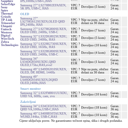
IPS,100Hz,USB-C,HAS
Sapphire
SolarEdge
Samsung 27" LS27H802EFAXEN,
VPC: ?
Garan.
Dovoljno (5 kom)
Sony
5K IPS, USB-C, HAS
EUR
24 mj.
Spire
Thermal
OLED
Grizzly
Samsung 27"
VPC: ?
Nije na putu, obično
Garan.
TP-Link
LS27HG612SUXEN,OLED QHD
EUR
dolazi za 30 dana
24 mj.
Trinasolar
IPS,240Hz, HAS
Ubiquiti
Samsung 27" LS27HG800SUXEN,
VPC: ?
Garan.
Unitech
Dovoljno (7 kom)
OLED UHD, 240Hz, USB-C
EUR
24 mj.
Western
Digital
Samsung 32" LS32DG802SUXDU,
VPC: ?
Garan.
Dovoljno (5 kom)
WireTech
OLED UHD, 240Hz, HAS
EUR
24 mj.
Zebra
Samsung 32" LS32HG730SUXEN,
VPC: ?
Garan.
Technologies
Dovoljno (10 kom)
OLED UHD, 165Hz, HAS
EUR
24 mj.
Samsung 32" LS32HG800SUXEN,
VPC: ?
Garan.
Dovoljno (4 kom)
OLED UHD, 240Hz, USB-C
EUR
24 mj.
Samsung 34"
VPC: ?
Garan.
LS34DG850SUXDU,QHD
Dovoljno (1 kom)
EUR
24 mj.
OLED,175hz,HAS,zvuč
Samsung 49" LS49DG910SUXEN,
VPC: ?
Nije na putu, obično
Garan.
OLED, DP, HDMI, 144Hz
EUR
dolazi za 30 dana
24 mj.
Samsung 49"
VPC: ?
Garan.
LS49DG934SUXEN,DQHD
Dovoljno (7 kom)
EUR
24 mj.
OLED,240Hz,HAS
Smart monitor
Samsung 32" LS32FM801UUXDU,
VPC: ?
Garan.
Dovoljno (10 kom)
UHD VA, 60Hz, cam, zvu
EUR
24 mj.
Zakrivljeni
Samsung 34" LS34C650TAUXEN,
VPC: ?
Garan.
Dovoljno (18 kom)
QHD VA,100hz,USB-C,HAS
EUR
36 mj.
Samsung 40" LS40H850TAUXEN,
VPC: ?
Garan.
Dovoljno (10 kom)
WUHD,144hz, USB-C,HAS
EUR
36 mj.
Cijene uključuju porez. Ne garantiramo točnost opisa, slika i drugih podataka.