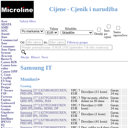
Cijene - Cjenik i narudžba
Acer
Sakrij filtre
ADATA
AMD
Valuta
Skladište
AOC
Sort.
Samo
Asonic
Detalji
po
isporučivo
Asus
cijeni
Commercial
Od:
do:
Filtriraj grupu
Asus
Consumer
Asus Open
System
Avacom
Akcije
Hitovi
Novi
BatterX
Canon B2B
Canon foto-
Samsung IT
video
Canon OPP
C-Lion
Creality
Monitori
+
EVTrip
Fractal
Gaming
Design
Samsung 25" LS25HG402EUXEN,
VPC: ?
Garan.
F-Secure
Dovoljno (11 kom)
FHD IPS, 300Hz
EUR
24 mj.
FSP -
Fortron
Samsung 27" LS27FG502EUXEN,
VPC: ?
Nije na putu, obično
Garan.
Fujitsu
QHD IPS, 180Hz, HAS
EUR
dolazi za 30 dana
24 mj.
Gainward
Samsung 27" LS27FG530EUXEN
VPC: ?
Dovoljno (>100
Garan.
Genesis
QHD IPS,200Hz, HDMI, DP
EUR
kom)
24 mj.
Genius
Gigabyte
Samsung 27" LS27FG900XUXEN,
VPC: ?
Garan.
Dovoljno (1 kom)
Intel
3D UHD IPS, 165Hz
EUR
24 mj.
Intellinet
Samsung 27" LS27HG402EUXEN,
VPC: ?
Garan.
Dovoljno (41 kom)
IPEVO
FHD IPS, 300Hz
EUR
24 mj.
IQ
Samsung 27" LS27HG806EFXEN,
VPC: ?
Dov. zaliha za 4 dana
Garan.