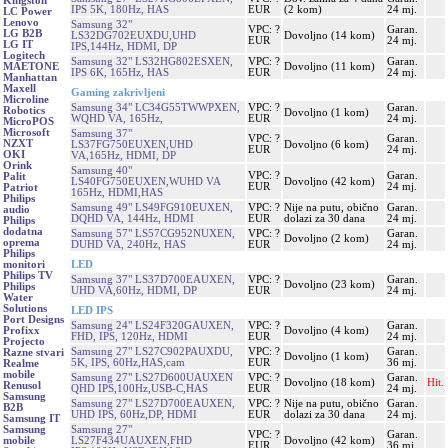
Kingston
IPS 5K, 180Hz, HAS
EUR
(2 kom)
24 mj.
LC Power
Lenovo
Samsung 32"
VPC: ?
Garan.
LG B2B
LS32DG702EUXDU,UHD
Dovoljno (14 kom)
EUR
24 mj.
LG IT
IPS,144Hz, HDMI, DP
Logitech
Samsung 32" LS32HG802ESXEN,
VPC: ?
Garan.
Dovoljno (11 kom)
MAETONE
IPS 6K, 165Hz, HAS
EUR
24 mj.
Manhattan
Maxell
Gaming zakrivljeni
Microline
Samsung 34" LC34G55TWWPXEN,
VPC: ?
Garan.
Robotics
Dovoljno (1 kom)
WQHD VA, 165Hz,
EUR
24 mj.
MicroPOS
Microsoft
Samsung 37"
VPC: ?
Garan.
NZXT
LS37FG750EUXEN,UHD
Dovoljno (6 kom)
EUR
24 mj.
OKI
VA,165Hz, HDMI, DP
Orink
Samsung 40"
VPC: ?
Garan.
Palit
LS40FG750EUXEN,WUHD VA
Dovoljno (42 kom)
EUR
24 mj.
Patriot
165Hz, HDMI,HAS
Philips
Samsung 49" LS49FG910EUXEN,
VPC: ?
Nije na putu, obično
Garan.
audio
DQHD VA, 144Hz, HDMI
EUR
dolazi za 30 dana
24 mj.
Philips
dodatna
Samsung 57" LS57CG952NUXEN,
VPC: ?
Garan.
Dovoljno (2 kom)
oprema
DUHD VA, 240Hz, HAS
EUR
24 mj.
Philips
LED
monitori
Philips TV
Samsung 37" LS37D700EAUXEN,
VPC: ?
Garan.
Dovoljno (23 kom)
Philips
UHD VA,60Hz, HDMI, DP
EUR
24 mj.
Water
Solutions
LED IPS
Port Designs
Samsung 24" LS24F320GAUXEN,
VPC: ?
Garan.
Dovoljno (4 kom)
Profixx
FHD, IPS, 120Hz, HDMI
EUR
24 mj.
Projecto
Samsung 27" LS27C902PAUXDU,
VPC: ?
Garan.
Razne stvari
Dovoljno (1 kom)
5K, IPS, 60Hz,HAS,cam
EUR
36 mj.
Realme
mobile
Samsung 27" LS27D600UAUXEN
VPC: ?
Garan.
Dovoljno (18 kom)
Hit.
Renusol
QHD IPS,100Hz,USB-C,HAS
EUR
24 mj.
Samsung
Samsung 27" LS27D700EAUXEN,
VPC: ?
Nije na putu, obično
Garan.
B2B
UHD IPS, 60Hz,DP, HDMI
EUR
dolazi za 30 dana
24 mj.
Samsung IT
Samsung 27"
Samsung
VPC: ?
Garan.
LS27F434UAUXEN,FHD
Dovoljno (42 kom)
mobile
EUR
36 mj.