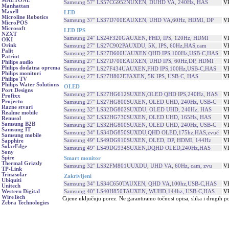
MAETONE
Samsung 57" LS57CG952NUXEN, DUHD VA, 240Hz, HAS
V
Manhattan
Maxell
LED
Microline Robotics
Samsung 37" LS37D700EAUXEN, UHD VA,60Hz, HDMI, DP
V
MicroPOS
Microsoft
LED IPS
NZXT
Samsung 24" LS24F320GAUXEN, FHD, IPS, 120Hz, HDMI
V
OKI
Orink
Samsung 27" LS27C902PAUXDU, 5K, IPS, 60Hz,HAS,cam
V
Palit
Samsung 27" LS27D600UAUXEN QHD IPS,100Hz,USB-C,HAS
V
Patriot
Samsung 27" LS27D700EAUXEN, UHD IPS, 60Hz,DP, HDMI
V
Philips audio
Philips dodatna oprema
Samsung 27" LS27F434UAUXEN,FHD IPS,100Hz,USB-C,HAS
V
Philips monitori
Samsung 27" LS27H802EFAXEN, 5K IPS, USB-C, HAS
V
Philips TV
Philips Water Solutions
OLED
Port Designs
Samsung 27" LS27HG612SUXEN,OLED QHD IPS,240Hz, HAS
V
Profixx
Projecto
Samsung 27" LS27HG800SUXEN, OLED UHD, 240Hz, USB-C
V
Razne stvari
Samsung 32" LS32DG802SUXDU, OLED UHD, 240Hz, HAS
V
Realme mobile
Samsung 32" LS32HG730SUXEN, OLED UHD, 165Hz, HAS
V
Renusol
Samsung B2B
Samsung 32" LS32HG800SUXEN, OLED UHD, 240Hz, USB-C
V
Samsung IT
Samsung 34" LS34DG850SUXDU,QHD OLED,175hz,HAS,zvuč
V
Samsung mobile
Samsung 49" LS49DG910SUXEN, OLED, DP, HDMI, 144Hz
V
Sapphire
SolarEdge
Samsung 49" LS49DG934SUXEN,DQHD OLED,240Hz,HAS
V
Sony
Spire
Smart monitor
Thermal Grizzly
Samsung 32" LS32FM801UUXDU, UHD VA, 60Hz, cam, zvu
V
TP-Link
Trinasolar
Zakrivljeni
Ubiquiti
Samsung 34" LS34C650TAUXEN, QHD VA,100hz,USB-C,HAS
V
Unitech
Samsung 40" LS40H850TAUXEN, WUHD,144hz, USB-C,HAS
V
Western Digital
WireTech
Cijene uključuju porez. Ne garantiramo točnost opisa, slika i drugih p
Zebra Technologies