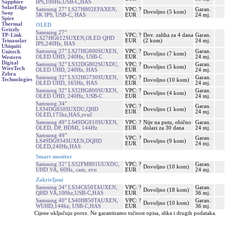
IPS,100Hz,USB-C,HAS
Sapphire
SolarEdge
Samsung 27" LS27H802EFAXEN,
VPC: ?
Garan.
Dovoljno (5 kom)
Sony
5K IPS, USB-C, HAS
EUR
24 mj.
Spire
Thermal
OLED
Grizzly
Samsung 27"
VPC: ?
Dov. zaliha za 4 dana
Garan.
TP-Link
LS27HG612SUXEN,OLED QHD
EUR
(2 kom)
24 mj.
Trinasolar
IPS,240Hz, HAS
Ubiquiti
Samsung 27" LS27HG800SUXEN,
VPC: ?
Garan.
Unitech
Dovoljno (7 kom)
OLED UHD, 240Hz, USB-C
EUR
24 mj.
Western
Digital
Samsung 32" LS32DG802SUXDU,
VPC: ?
Garan.
Dovoljno (5 kom)
WireTech
OLED UHD, 240Hz, HAS
EUR
24 mj.
Zebra
Samsung 32" LS32HG730SUXEN,
VPC: ?
Garan.
Technologies
Dovoljno (10 kom)
OLED UHD, 165Hz, HAS
EUR
24 mj.
Samsung 32" LS32HG800SUXEN,
VPC: ?
Garan.
Dovoljno (4 kom)
OLED UHD, 240Hz, USB-C
EUR
24 mj.
Samsung 34"
VPC: ?
Garan.
LS34DG850SUXDU,QHD
Dovoljno (1 kom)
EUR
24 mj.
OLED,175hz,HAS,zvuč
Samsung 49" LS49DG910SUXEN,
VPC: ?
Nije na putu, obično
Garan.
OLED, DP, HDMI, 144Hz
EUR
dolazi za 30 dana
24 mj.
Samsung 49"
VPC: ?
Garan.
LS49DG934SUXEN,DQHD
Dovoljno (9 kom)
EUR
24 mj.
OLED,240Hz,HAS
Smart monitor
Samsung 32" LS32FM801UUXDU,
VPC: ?
Garan.
Dovoljno (10 kom)
UHD VA, 60Hz, cam, zvu
EUR
24 mj.
Zakrivljeni
Samsung 34" LS34C650TAUXEN,
VPC: ?
Garan.
Dovoljno (18 kom)
QHD VA,100hz,USB-C,HAS
EUR
36 mj.
Samsung 40" LS40H850TAUXEN,
VPC: ?
Garan.
Dovoljno (10 kom)
WUHD,144hz, USB-C,HAS
EUR
36 mj.
Cijene uključuju porez. Ne garantiramo točnost opisa, slika i drugih podataka.