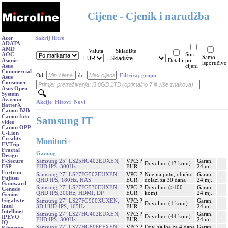
Cijene - Cjenik i narudžba
Acer
Sakrij filtre
ADATA
AMD
Valuta
Skladište
AOC
Sort.
Samo
Asonic
Detalji
po
isporučivo
Asus
cijeni
Commercial
Od:
do:
Filtriraj grupu
Asus
Consumer
Asus Open
System
Avacom
Akcije
Hitovi
Novi
BatterX
Canon B2B
Canon foto-
Samsung IT
video
Canon OPP
C-Lion
Creality
Monitori
+
EVTrip
Fractal
Gaming
Design
Samsung 25" LS25HG402EUXEN,
VPC: ?
Garan.
F-Secure
Dovoljno (13 kom)
FHD IPS, 300Hz
EUR
24 mj.
FSP -
Fortron
Samsung 27" LS27FG502EUXEN,
VPC: ?
Nije na putu, obično
Garan.
Fujitsu
QHD IPS, 180Hz, HAS
EUR
dolazi za 30 dana
24 mj.
Gainward
Samsung 27" LS27FG530EUXEN
VPC: ?
Dovoljno (>100
Garan.
Genesis
QHD IPS,200Hz, HDMI, DP
EUR
kom)
24 mj.
Genius
Gigabyte
Samsung 27" LS27FG900XUXEN,
VPC: ?
Garan.
Dovoljno (1 kom)
Intel
3D UHD IPS, 165Hz
EUR
24 mj.
Intellinet
Samsung 27" LS27HG402EUXEN,
VPC: ?
Garan.
Dovoljno (44 kom)
IPEVO
FHD IPS, 300Hz
EUR
24 mj.
IQ
Samsung 27" LS27HG806EFXEN,
VPC: ?
Dov. zaliha za 4 dana
Garan.