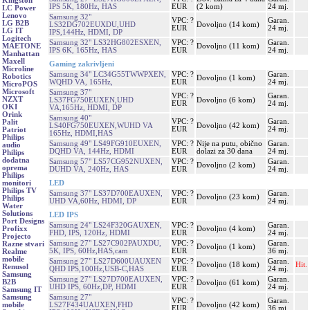
Kingston
IPS 5K, 180Hz, HAS
EUR
(2 kom)
24 mj.
LC Power
Lenovo
Samsung 32"
VPC: ?
Garan.
LG B2B
LS32DG702EUXDU,UHD
Dovoljno (14 kom)
EUR
24 mj.
LG IT
IPS,144Hz, HDMI, DP
Logitech
Samsung 32" LS32HG802ESXEN,
VPC: ?
Garan.
Dovoljno (11 kom)
MAETONE
IPS 6K, 165Hz, HAS
EUR
24 mj.
Manhattan
Maxell
Gaming zakrivljeni
Microline
Samsung 34" LC34G55TWWPXEN,
VPC: ?
Garan.
Robotics
Dovoljno (1 kom)
WQHD VA, 165Hz,
EUR
24 mj.
MicroPOS
Microsoft
Samsung 37"
VPC: ?
Garan.
NZXT
LS37FG750EUXEN,UHD
Dovoljno (6 kom)
EUR
24 mj.
OKI
VA,165Hz, HDMI, DP
Orink
Samsung 40"
VPC: ?
Garan.
Palit
LS40FG750EUXEN,WUHD VA
Dovoljno (42 kom)
EUR
24 mj.
Patriot
165Hz, HDMI,HAS
Philips
Samsung 49" LS49FG910EUXEN,
VPC: ?
Nije na putu, obično
Garan.
audio
DQHD VA, 144Hz, HDMI
EUR
dolazi za 30 dana
24 mj.
Philips
dodatna
Samsung 57" LS57CG952NUXEN,
VPC: ?
Garan.
Dovoljno (2 kom)
oprema
DUHD VA, 240Hz, HAS
EUR
24 mj.
Philips
LED
monitori
Philips TV
Samsung 37" LS37D700EAUXEN,
VPC: ?
Garan.
Dovoljno (23 kom)
Philips
UHD VA,60Hz, HDMI, DP
EUR
24 mj.
Water
Solutions
LED IPS
Port Designs
Samsung 24" LS24F320GAUXEN,
VPC: ?
Garan.
Dovoljno (4 kom)
Profixx
FHD, IPS, 120Hz, HDMI
EUR
24 mj.
Projecto
Samsung 27" LS27C902PAUXDU,
VPC: ?
Garan.
Razne stvari
Dovoljno (1 kom)
5K, IPS, 60Hz,HAS,cam
EUR
36 mj.
Realme
mobile
Samsung 27" LS27D600UAUXEN
VPC: ?
Garan.
Dovoljno (18 kom)
Hit.
Renusol
QHD IPS,100Hz,USB-C,HAS
EUR
24 mj.
Samsung
Samsung 27" LS27D700EAUXEN,
VPC: ?
Garan.
B2B
Dovoljno (61 kom)
UHD IPS, 60Hz,DP, HDMI
EUR
24 mj.
Samsung IT
Samsung 27"
Samsung
VPC: ?
Garan.
LS27F434UAUXEN,FHD
Dovoljno (42 kom)
mobile
EUR
36 mj.