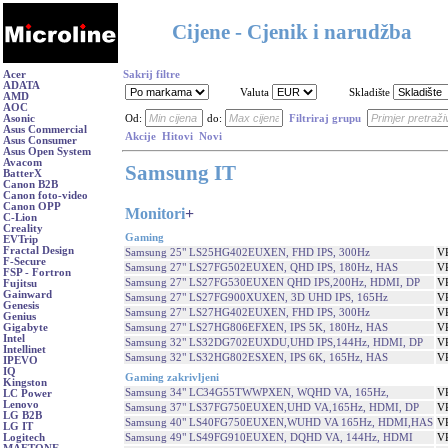
Cijene - Cjenik i narudžba
Acer
Sakrij filtre
ADATA
Valuta
Skladište
AMD
AOC
Asonic
Od:
do:
Filtriraj grupu
Asus Commercial
Akcije
Hitovi
Novi
Asus Consumer
Asus Open System
Avacom
Samsung IT
BatterX
Canon B2B
Canon foto-video
Canon OPP
Monitori
+
C-Lion
Creality
Gaming
EVTrip
Fractal Design
Samsung 25" LS25HG402EUXEN, FHD IPS, 300Hz
V
F-Secure
Samsung 27" LS27FG502EUXEN, QHD IPS, 180Hz, HAS
V
FSP - Fortron
Samsung 27" LS27FG530EUXEN QHD IPS,200Hz, HDMI, DP
V
Fujitsu
Gainward
Samsung 27" LS27FG900XUXEN, 3D UHD IPS, 165Hz
V
Genesis
Samsung 27" LS27HG402EUXEN, FHD IPS, 300Hz
V
Genius
Samsung 27" LS27HG806EFXEN, IPS 5K, 180Hz, HAS
V
Gigabyte
Intel
Samsung 32" LS32DG702EUXDU,UHD IPS,144Hz, HDMI, DP
V
Intellinet
Samsung 32" LS32HG802ESXEN, IPS 6K, 165Hz, HAS
V
IPEVO
IQ
Gaming zakrivljeni
Kingston
Samsung 34" LC34G55TWWPXEN, WQHD VA, 165Hz,
V
LC Power
Lenovo
Samsung 37" LS37FG750EUXEN,UHD VA,165Hz, HDMI, DP
V
LG B2B
Samsung 40" LS40FG750EUXEN,WUHD VA 165Hz, HDMI,HAS
V
LG IT
Samsung 49" LS49FG910EUXEN, DQHD VA, 144Hz, HDMI
V
Logitech