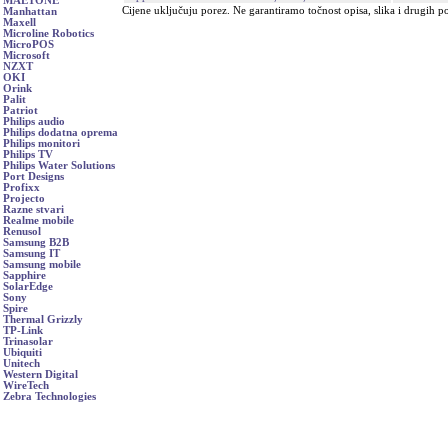
MAETONE
Cijene uključuju porez. Ne garantiramo točnost opisa, slika i drugih p
Manhattan
Maxell
Microline Robotics
MicroPOS
Microsoft
NZXT
OKI
Orink
Palit
Patriot
Philips audio
Philips dodatna oprema
Philips monitori
Philips TV
Philips Water Solutions
Port Designs
Profixx
Projecto
Razne stvari
Realme mobile
Renusol
Samsung B2B
Samsung IT
Samsung mobile
Sapphire
SolarEdge
Sony
Spire
Thermal Grizzly
TP-Link
Trinasolar
Ubiquiti
Unitech
Western Digital
WireTech
Zebra Technologies