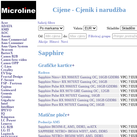
Cijene - Cjenik i narudžba
Acer
Sakrij filtre
ADATA
Valuta
Skladište
AMD
AOC
Asonic
Od:
do:
Filtriraj grupu
Asus Commercial
Akcije
Hitovi
Novi
Asus Consumer
Asus Open System
Avacom
Sapphire
BatterX
Canon B2B
Canon foto-video
Canon OPP
Grafičke kartice
+
C-Lion
Creality
Radeon
EVTrip
Fractal Design
Sapphire Nitro+ RX 9060XT Gaming OC, 16GB GDDR6
VPC: ? EU
F-Secure
Sapphire Nitro+ RX 9070XT Gaming OC, 16GB
VPC: ? EU
FSP - Fortron
Sapphire Pulse RX 9060XT Gaming OC, 16GB GDDR6
VPC: ? EU
Fujitsu
Gainward
Sapphire Pulse RX 9070 GRE Gaming OC , 12GB
VPC: ? EU
Genesis
Sapphire Pulse RX 9070XT Gaming, 16GB
VPC: ? EU
Genius
Sapphire Pure RX 9060XT Gaming OC, 16GB GDDR6
VPC: ? EU
Gigabyte
Intel
Sapphire Pure RX 9070XT Gaming OC, 16GB
VPC: ? EU
Intellinet
IPEVO
IQ
Matične ploče
+
Kingston
LC Power
Podnožje AM5
Lenovo
Sapphire B650M-E, AM5, DDR5, mATX
VPC: ? EU
LG B2B
LG IT
SAPPHIRE NITRO+ B850A WIFI7, AM5, DDR5
VPC: ? EU
Logitech
Sapphire NITRO+ B850M WIFI, AM5, DDR5
VPC: ? EU