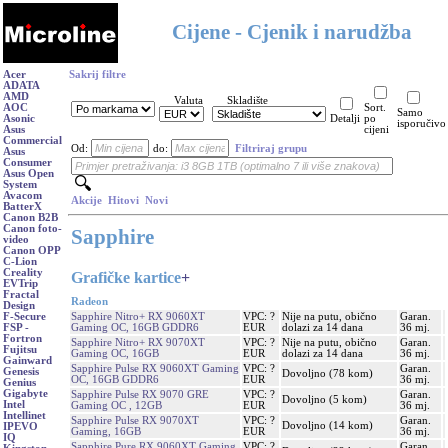
Cijene - Cjenik i narudžba
Acer
Sakrij filtre
ADATA
AMD
Valuta
Skladište
AOC
Sort.
Samo
Asonic
Detalji
po
isporučivo
Asus
cijeni
Commercial
Od:
do:
Filtriraj grupu
Asus
Consumer
Asus Open
System
Avacom
Akcije
Hitovi
Novi
BatterX
Canon B2B
Canon foto-
Sapphire
video
Canon OPP
C-Lion
Creality
Grafičke kartice
+
EVTrip
Fractal
Radeon
Design
Sapphire Nitro+ RX 9060XT
VPC: ?
Nije na putu, obično
Garan.
F-Secure
Gaming OC, 16GB GDDR6
EUR
dolazi za 14 dana
36 mj.
FSP -
Fortron
Sapphire Nitro+ RX 9070XT
VPC: ?
Nije na putu, obično
Garan.
Fujitsu
Gaming OC, 16GB
EUR
dolazi za 14 dana
36 mj.
Gainward
Sapphire Pulse RX 9060XT Gaming
VPC: ?
Garan.
Genesis
Dovoljno (78 kom)
OC, 16GB GDDR6
EUR
36 mj.
Genius
Gigabyte
Sapphire Pulse RX 9070 GRE
VPC: ?
Garan.
Dovoljno (5 kom)
Intel
Gaming OC , 12GB
EUR
36 mj.
Intellinet
Sapphire Pulse RX 9070XT
VPC: ?
Garan.
Dovoljno (14 kom)
IPEVO
Gaming, 16GB
EUR
36 mj.
IQ
Sapphire Pure RX 9060XT Gaming
VPC: ?
Garan.