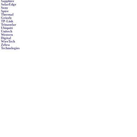
Sapphire
SolarEdge
Sony
Spire
Thermal
Grizzly
TP-Link
Trinasolar
Ubiquiti
Unitech
Western
Digital
WireTech
Zebra
Technologies