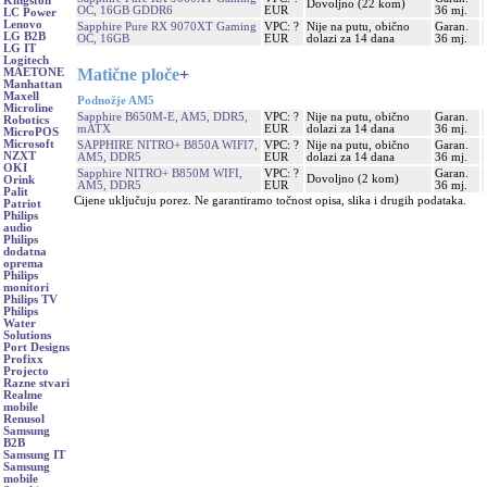
Kingston
Dovoljno (22 kom)
OC, 16GB GDDR6
EUR
36 mj.
LC Power
Lenovo
Sapphire Pure RX 9070XT Gaming
VPC: ?
Nije na putu, obično
Garan.
LG B2B
OC, 16GB
EUR
dolazi za 14 dana
36 mj.
LG IT
Logitech
Matične ploče
+
MAETONE
Manhattan
Maxell
Podnožje AM5
Microline
Sapphire B650M-E, AM5, DDR5,
VPC: ?
Nije na putu, obično
Garan.
Robotics
mATX
EUR
dolazi za 14 dana
36 mj.
MicroPOS
Microsoft
SAPPHIRE NITRO+ B850A WIFI7,
VPC: ?
Nije na putu, obično
Garan.
NZXT
AM5, DDR5
EUR
dolazi za 14 dana
36 mj.
OKI
Sapphire NITRO+ B850M WIFI,
VPC: ?
Garan.
Dovoljno (2 kom)
Orink
AM5, DDR5
EUR
36 mj.
Palit
Cijene uključuju porez. Ne garantiramo točnost opisa, slika i drugih podataka.
Patriot
Philips
audio
Philips
dodatna
oprema
Philips
monitori
Philips TV
Philips
Water
Solutions
Port Designs
Profixx
Projecto
Razne stvari
Realme
mobile
Renusol
Samsung
B2B
Samsung IT
Samsung
mobile