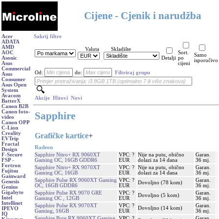
Cijene - Cjenik i narudžba
Acer
Sakrij filtre
ADATA
AMD
Valuta
Skladište
AOC
Sort.
Samo
Asonic
Detalji
po
isporučivo
Asus
cijeni
Commercial
Od:
do:
Filtriraj grupu
Asus
Consumer
Asus Open
System
Avacom
Akcije
Hitovi
Novi
BatterX
Canon B2B
Canon foto-
Sapphire
video
Canon OPP
C-Lion
Creality
Grafičke kartice
+
EVTrip
Fractal
Radeon
Design
Sapphire Nitro+ RX 9060XT
VPC: ?
Nije na putu, obično
Garan.
F-Secure
Gaming OC, 16GB GDDR6
EUR
dolazi za 14 dana
36 mj.
FSP -
Fortron
Sapphire Nitro+ RX 9070XT
VPC: ?
Nije na putu, obično
Garan.
Fujitsu
Gaming OC, 16GB
EUR
dolazi za 14 dana
36 mj.
Gainward
Sapphire Pulse RX 9060XT Gaming
VPC: ?
Garan.
Genesis
Dovoljno (78 kom)
OC, 16GB GDDR6
EUR
36 mj.
Genius
Gigabyte
Sapphire Pulse RX 9070 GRE
VPC: ?
Garan.
Dovoljno (5 kom)
Intel
Gaming OC , 12GB
EUR
36 mj.
Intellinet
Sapphire Pulse RX 9070XT
VPC: ?
Garan.
Dovoljno (14 kom)
IPEVO
Gaming, 16GB
EUR
36 mj.
IQ
Sapphire Pure RX 9060XT Gaming
VPC: ?
Garan.