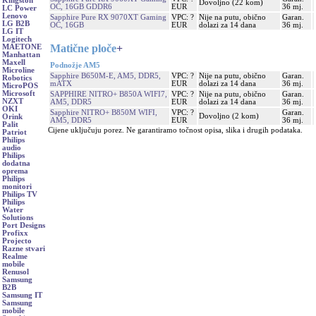
Kingston
Dovoljno (22 kom)
OC, 16GB GDDR6
EUR
36 mj.
LC Power
Lenovo
Sapphire Pure RX 9070XT Gaming
VPC: ?
Nije na putu, obično
Garan.
LG B2B
OC, 16GB
EUR
dolazi za 14 dana
36 mj.
LG IT
Logitech
Matične ploče
+
MAETONE
Manhattan
Maxell
Podnožje AM5
Microline
Sapphire B650M-E, AM5, DDR5,
VPC: ?
Nije na putu, obično
Garan.
Robotics
mATX
EUR
dolazi za 14 dana
36 mj.
MicroPOS
Microsoft
SAPPHIRE NITRO+ B850A WIFI7,
VPC: ?
Nije na putu, obično
Garan.
NZXT
AM5, DDR5
EUR
dolazi za 14 dana
36 mj.
OKI
Sapphire NITRO+ B850M WIFI,
VPC: ?
Garan.
Dovoljno (2 kom)
Orink
AM5, DDR5
EUR
36 mj.
Palit
Cijene uključuju porez. Ne garantiramo točnost opisa, slika i drugih podataka.
Patriot
Philips
audio
Philips
dodatna
oprema
Philips
monitori
Philips TV
Philips
Water
Solutions
Port Designs
Profixx
Projecto
Razne stvari
Realme
mobile
Renusol
Samsung
B2B
Samsung IT
Samsung
mobile