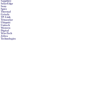
Sapphire
SolarEdge
Sony
Spire
Thermal
Grizzly
TP-Link
Trinasolar
Ubiquiti
Unitech
Western
Digital
WireTech
Zebra
Technologies