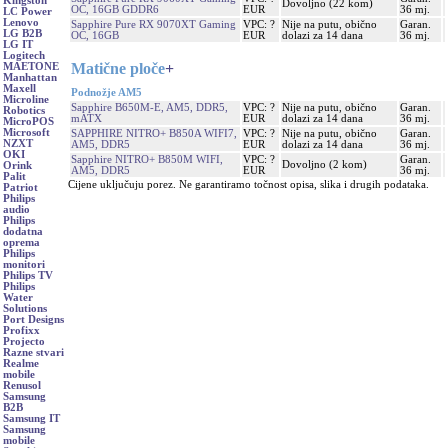
Kingston
Dovoljno (22 kom)
OC, 16GB GDDR6
EUR
36 mj.
LC Power
Lenovo
Sapphire Pure RX 9070XT Gaming
VPC: ?
Nije na putu, obično
Garan.
LG B2B
OC, 16GB
EUR
dolazi za 14 dana
36 mj.
LG IT
Logitech
Matične ploče
+
MAETONE
Manhattan
Maxell
Podnožje AM5
Microline
Sapphire B650M-E, AM5, DDR5,
VPC: ?
Nije na putu, obično
Garan.
Robotics
mATX
EUR
dolazi za 14 dana
36 mj.
MicroPOS
Microsoft
SAPPHIRE NITRO+ B850A WIFI7,
VPC: ?
Nije na putu, obično
Garan.
NZXT
AM5, DDR5
EUR
dolazi za 14 dana
36 mj.
OKI
Sapphire NITRO+ B850M WIFI,
VPC: ?
Garan.
Dovoljno (2 kom)
Orink
AM5, DDR5
EUR
36 mj.
Palit
Cijene uključuju porez. Ne garantiramo točnost opisa, slika i drugih podataka.
Patriot
Philips
audio
Philips
dodatna
oprema
Philips
monitori
Philips TV
Philips
Water
Solutions
Port Designs
Profixx
Projecto
Razne stvari
Realme
mobile
Renusol
Samsung
B2B
Samsung IT
Samsung
mobile