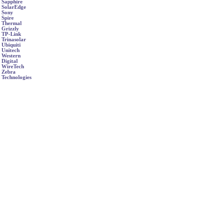
Sapphire
SolarEdge
Sony
Spire
Thermal
Grizzly
TP-Link
Trinasolar
Ubiquiti
Unitech
Western
Digital
WireTech
Zebra
Technologies