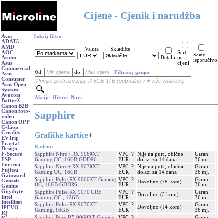
Cijene - Cjenik i narudžba
Acer
Sakrij filtre
ADATA
AMD
Valuta
Skladište
AOC
Sort.
Samo
Asonic
Detalji
po
isporučivo
Asus
cijeni
Commercial
Od:
do:
Filtriraj grupu
Asus
Consumer
Asus Open
System
Avacom
Akcije
Hitovi
Novi
BatterX
Canon B2B
Canon foto-
Sapphire
video
Canon OPP
C-Lion
Creality
Grafičke kartice
+
EVTrip
Fractal
Radeon
Design
Sapphire Nitro+ RX 9060XT
VPC: ?
Nije na putu, obično
Garan.
F-Secure
Gaming OC, 16GB GDDR6
EUR
dolazi za 14 dana
36 mj.
FSP -
Fortron
Sapphire Nitro+ RX 9070XT
VPC: ?
Nije na putu, obično
Garan.
Fujitsu
Gaming OC, 16GB
EUR
dolazi za 14 dana
36 mj.
Gainward
Sapphire Pulse RX 9060XT Gaming
VPC: ?
Garan.
Genesis
Dovoljno (78 kom)
OC, 16GB GDDR6
EUR
36 mj.
Genius
Gigabyte
Sapphire Pulse RX 9070 GRE
VPC: ?
Garan.
Dovoljno (5 kom)
Intel
Gaming OC , 12GB
EUR
36 mj.
Intellinet
Sapphire Pulse RX 9070XT
VPC: ?
Garan.
Dovoljno (14 kom)
IPEVO
Gaming, 16GB
EUR
36 mj.
IQ
Sapphire Pure RX 9060XT Gaming
VPC: ?
Garan.