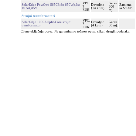
VPC:
Garan.
SolarEdge PowOpti S650B,do 650Wp,Isc
Dovoljno
Zamjena
?
300
16.5A,85V
(14 kom)
sa S500B.
EUR
mj.
Strujni transformatori
VPC:
SolarEdge 1000A Split-Core strujni
Dovoljno
Garan.
?
transformator
(4 kom)
60 mj.
EUR
Cijene uključuju porez. Ne garantiramo točnost opisa, slika i drugih podataka.