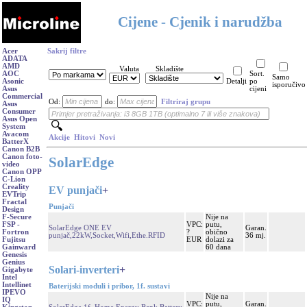
Cijene - Cjenik i narudžba
Acer
Sakrij filtre
ADATA
AMD
Valuta
Skladište
AOC
Sort.
Samo
Asonic
Detalji
po
isporučivo
Asus
cijeni
Commercial
Od:
do:
Filtriraj grupu
Asus
Consumer
Asus Open
System
Avacom
Akcije
Hitovi
Novi
BatterX
Canon B2B
Canon foto-
SolarEdge
video
Canon OPP
C-Lion
Creality
EV punjači
+
EVTrip
Fractal
Punjači
Design
Nije na
F-Secure
VPC:
putu,
FSP -
SolarEdge ONE EV
Garan.
?
obično
Fortron
punjač,22kW,Socket,Wifi,Ethe.RFID
36 mj.
EUR
dolazi za
Fujitsu
60 dana
Gainward
Genesis
Genius
Solari-inverteri
+
Gigabyte
Intel
Intellinet
Baterijski moduli i pribor, 1f. sustavi
IPEVO
Nije na
IQ
VPC:
putu,
Garan.