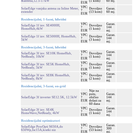
&antena,12.5-17kW
(1 kom)
60 mj.
EUR
VPC:
SolarEdge vanjska antena za Inline Meter,
Dovoljno
Garan.
?
extender
(13 kom)
60 mj.
EUR
Rezidencijalni, 1-fazni, hibridni
VPC:
Garan.
SolarEdge 1f inv. SE4000H,
Dovoljno
?
144
HomeHub,4kW
(1 kom)
EUR
mj.
VPC:
Garan.
SolarEdge 1f inv. SE5000H, HomeHub,
Dovoljno
?
144
5kW
(3 kom)
EUR
mj.
Rezidencijalni, 3-fazni, hibridni
VPC:
Garan.
SolarEdge 3f inv. SE10K HomeHub,
Dovoljno
?
144
NetReady, 10kW
(1 kom)
EUR
mj.
VPC:
Garan.
SolarEdge 3f inv. SE5K HomeHub,
Dovoljno
?
144
NetReady, 5kW
(1 kom)
EUR
mj.
VPC:
Garan.
SolarEdge 3f inv. SE8K HomeHub,
Dovoljno
?
144
NetReady, 8kW
(2 kom)
EUR
mj.
Rezidencijalni, 3-fazni, on-grid
Nije na
VPC:
putu,
Garan.
SolarEdge 3f inverter SE12.5K, 12.5kW
?
obično
144
EUR
dolazi za
mj.
60 dana
VPC:
Garan.
SolarEdge 3f inv. SE4K
Dovoljno
?
144
HomeWave,NetReady, 4kW
(1 kom)
EUR
mj.
Rezidencijalni optimizatori
VPC:
Garan.
SolarEdge PowOpti S650A,do
Dovoljno
?
300
650Wp,Isc15A,kratki niz
(53 kom)
EUR
mj.