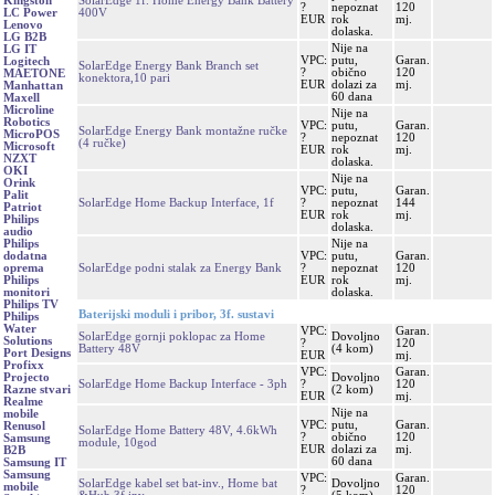
SolarEdge 1f. Home Energy Bank Battery
Kingston
?
nepoznat
120
400V
LC Power
EUR
rok
mj.
Lenovo
dolaska.
LG B2B
Nije na
LG IT
VPC:
putu,
Garan.
Logitech
SolarEdge Energy Bank Branch set
?
obično
120
MAETONE
konektora,10 pari
EUR
dolazi za
mj.
Manhattan
60 dana
Maxell
Microline
Nije na
Robotics
VPC:
putu,
Garan.
SolarEdge Energy Bank montažne ručke
MicroPOS
?
nepoznat
120
(4 ručke)
Microsoft
EUR
rok
mj.
NZXT
dolaska.
OKI
Nije na
Orink
VPC:
putu,
Garan.
Palit
SolarEdge Home Backup Interface, 1f
?
nepoznat
144
Patriot
EUR
rok
mj.
Philips
dolaska.
audio
Nije na
Philips
VPC:
putu,
Garan.
dodatna
SolarEdge podni stalak za Energy Bank
?
nepoznat
120
oprema
EUR
rok
mj.
Philips
dolaska.
monitori
Philips TV
Baterijski moduli i pribor, 3f. sustavi
Philips
Water
VPC:
Garan.
SolarEdge gornji poklopac za Home
Dovoljno
Solutions
?
120
Battery 48V
(4 kom)
Port Designs
EUR
mj.
Profixx
VPC:
Garan.
Dovoljno
Projecto
SolarEdge Home Backup Interface - 3ph
?
120
(2 kom)
Razne stvari
EUR
mj.
Realme
Nije na
mobile
VPC:
putu,
Garan.
Renusol
SolarEdge Home Battery 48V, 4.6kWh
?
obično
120
Samsung
module, 10god
EUR
dolazi za
mj.
B2B
60 dana
Samsung IT
Samsung
VPC:
Garan.
SolarEdge kabel set bat-inv., Home bat
Dovoljno
mobile
?
120