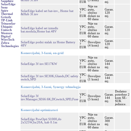
&Hub 3f.inv
(5 kom)
Sapphire
EUR
mj.
SolarEdge
Nije na
Sony
VPC:
putu,
Garan.
Spire
SolarEdge kabel set bat-inv., Home bat
?
obično
120
Thermal
&Hub 3f.inv
EUR
dolazi za
mj.
Grizzly
60 dana
TP-Link
Nije na
Trinasolar
VPC:
putu,
Garan.
Ubiquiti
SolarEdge kabel set između
?
obično
120
Unitech
bat.modula,Home bat.48V
EUR
dolazi za
mj.
Western
60 dana
Digital
WireTech
VPC:
Garan.
SolarEdge podni stalak za Home Battery
Dovoljno
Zebra
?
120
48V
(4 kom)
Technologies
EUR
mj.
Komercijalni, 3-fazni, on-grid
Nije na
VPC:
putu,
Garan.
SolarEdge 3f inv.SE17KW
?
obično
144
EUR
dolazi za
mj.
60 dana
VPC:
Garan.
SolarEdge 3f inv.SE30K,Glands,DC safety
Dovoljno
?
144
switch,SPD
(1 kom)
EUR
mj.
Komercijalni, 3-fazni, Synergy tehnologja
Dodatno
VPC:
Garan.
potrebne 2
SolarEdge 3f
Dovoljno
?
144
kom SE-
inv.Manager,SE66.6K,DCswitch,SPD,Fuse
(5 kom)
EUR
mj.
SUK
jedinice.
Komercijalni optimizatori
Nije na
VPC:
putu,
Garan.
SolarEdge PowOpti S1000,do
?
obično
300
2x525W,Isc20A, kab 0.1m
EUR
dolazi za
mj.
60 dana