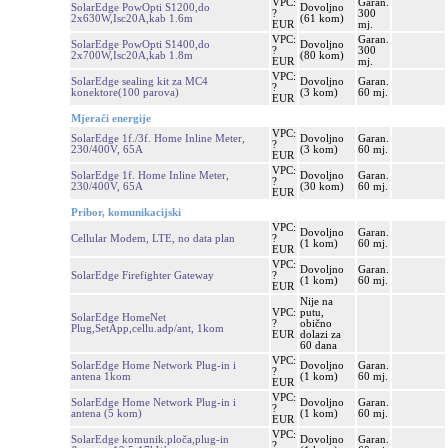
VPC:
Garan.
SolarEdge PowOpti S1200,do
Dovoljno
?
300
2x630W,Isc20A,kab 1.6m
(61 kom)
EUR
mj.
VPC:
Garan.
SolarEdge PowOpti S1400,do
Dovoljno
?
300
2x700W,Isc20A,kab 1.8m
(80 kom)
EUR
mj.
VPC:
SolarEdge sealing kit za MC4
Dovoljno
Garan.
?
konektore(100 parova)
(3 kom)
60 mj.
EUR
Mjerači energije
VPC:
SolarEdge 1f./3f. Home Inline Meter,
Dovoljno
Garan.
?
230/400V, 65A
(3 kom)
60 mj.
EUR
VPC:
SolarEdge 1f. Home Inline Meter,
Dovoljno
Garan.
?
230/400V, 65A
(30 kom)
60 mj.
EUR
Pribor, komunikacijski
VPC:
Dovoljno
Garan.
Cellular Modem, LTE, no data plan
?
(1 kom)
60 mj.
EUR
VPC:
Dovoljno
Garan.
SolarEdge Firefighter Gateway
?
(1 kom)
60 mj.
EUR
Nije na
VPC:
putu,
SolarEdge HomeNet
?
obično
Plug,SetApp,cellu.adp/ant, 1kom
EUR
dolazi za
60 dana
VPC:
SolarEdge Home Network Plug-in i
Dovoljno
Garan.
?
antena 1kom
(1 kom)
60 mj.
EUR
VPC:
SolarEdge Home Network Plug-in i
Dovoljno
Garan.
?
antena (5 kom)
(1 kom)
60 mj.
EUR
VPC:
SolarEdge komunik.ploča,plug-in
Dovoljno
Garan.
?