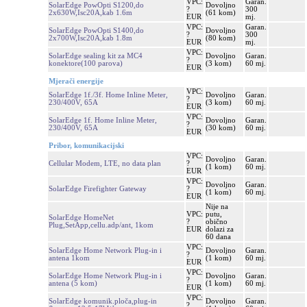
VPC:
Garan.
SolarEdge PowOpti S1200,do
Dovoljno
?
300
2x630W,Isc20A,kab 1.6m
(61 kom)
EUR
mj.
VPC:
Garan.
SolarEdge PowOpti S1400,do
Dovoljno
?
300
2x700W,Isc20A,kab 1.8m
(80 kom)
EUR
mj.
VPC:
SolarEdge sealing kit za MC4
Dovoljno
Garan.
?
konektore(100 parova)
(3 kom)
60 mj.
EUR
Mjerači energije
VPC:
SolarEdge 1f./3f. Home Inline Meter,
Dovoljno
Garan.
?
230/400V, 65A
(3 kom)
60 mj.
EUR
VPC:
SolarEdge 1f. Home Inline Meter,
Dovoljno
Garan.
?
230/400V, 65A
(30 kom)
60 mj.
EUR
Pribor, komunikacijski
VPC:
Dovoljno
Garan.
Cellular Modem, LTE, no data plan
?
(1 kom)
60 mj.
EUR
VPC:
Dovoljno
Garan.
SolarEdge Firefighter Gateway
?
(1 kom)
60 mj.
EUR
Nije na
VPC:
putu,
SolarEdge HomeNet
?
obično
Plug,SetApp,cellu.adp/ant, 1kom
EUR
dolazi za
60 dana
VPC:
SolarEdge Home Network Plug-in i
Dovoljno
Garan.
?
antena 1kom
(1 kom)
60 mj.
EUR
VPC:
SolarEdge Home Network Plug-in i
Dovoljno
Garan.
?
antena (5 kom)
(1 kom)
60 mj.
EUR
VPC:
SolarEdge komunik.ploča,plug-in
Dovoljno
Garan.
?