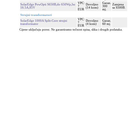
VPC:
Garan.
SolarEdge PowOpti S650B,do 650Wp,Isc
Dovoljno
Zamjena
?
300
16.5A,85V
(14 kom)
sa S500B.
EUR
mj.
Strujni transformatori
VPC:
SolarEdge 1000A Split-Core strujni
Dovoljno
Garan.
?
transformator
(4 kom)
60 mj.
EUR
Cijene uključuju porez. Ne garantiramo točnost opisa, slika i drugih podataka.