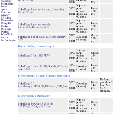
&Hub 3f.inv
(5 kom)
Sapphire
EUR
mj.
SolarEdge
Nije na
Sony
VPC:
putu,
Garan.
Spire
SolarEdge kabel set bat-inv., Home bat
?
obično
120
Thermal
&Hub 3f.inv
EUR
dolazi za
mj.
Grizzly
60 dana
TP-Link
Nije na
Trinasolar
VPC:
putu,
Garan.
Ubiquiti
SolarEdge kabel set između
?
obično
120
Unitech
bat.modula,Home bat.48V
EUR
dolazi za
mj.
Western
60 dana
Digital
WireTech
VPC:
Garan.
SolarEdge podni stalak za Home Battery
Dovoljno
Zebra
?
120
48V
(4 kom)
Technologies
EUR
mj.
Komercijalni, 3-fazni, on-grid
Nije na
VPC:
putu,
Garan.
SolarEdge 3f inv.SE17KW
?
obično
144
EUR
dolazi za
mj.
60 dana
VPC:
Garan.
SolarEdge 3f inv.SE30K,Glands,DC safety
Dovoljno
?
144
switch,SPD
(1 kom)
EUR
mj.
Komercijalni, 3-fazni, Synergy tehnologja
Dodatno
VPC:
Garan.
potrebne 2
SolarEdge 3f
Dovoljno
?
144
kom SE-
inv.Manager,SE66.6K,DCswitch,SPD,Fuse
(5 kom)
EUR
mj.
SUK
jedinice.
Komercijalni optimizatori
Nije na
VPC:
putu,
Garan.
SolarEdge PowOpti S1000,do
?
obično
300
2x525W,Isc20A, kab 0.1m
EUR
dolazi za
mj.
60 dana