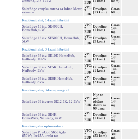
&antena,12.5-17kW
(1 kom)
60 mj.
EUR
VPC:
SolarEdge vanjska antena za Inline Meter,
Dovoljno
Garan.
?
extender
(13 kom)
60 mj.
EUR
Rezidencijalni, 1-fazni, hibridni
VPC:
Garan.
SolarEdge 1f inv. SE4000H,
Dovoljno
?
144
HomeHub,4kW
(1 kom)
EUR
mj.
VPC:
Garan.
SolarEdge 1f inv. SE5000H, HomeHub,
Dovoljno
?
144
5kW
(3 kom)
EUR
mj.
Rezidencijalni, 3-fazni, hibridni
VPC:
Garan.
SolarEdge 3f inv. SE10K HomeHub,
Dovoljno
?
144
NetReady, 10kW
(1 kom)
EUR
mj.
VPC:
Garan.
SolarEdge 3f inv. SE5K HomeHub,
Dovoljno
?
144
NetReady, 5kW
(1 kom)
EUR
mj.
VPC:
Garan.
SolarEdge 3f inv. SE8K HomeHub,
Dovoljno
?
144
NetReady, 8kW
(2 kom)
EUR
mj.
Rezidencijalni, 3-fazni, on-grid
Nije na
VPC:
putu,
Garan.
SolarEdge 3f inverter SE12.5K, 12.5kW
?
obično
144
EUR
dolazi za
mj.
60 dana
VPC:
Garan.
SolarEdge 3f inv. SE4K
Dovoljno
?
144
HomeWave,NetReady, 4kW
(1 kom)
EUR
mj.
Rezidencijalni optimizatori
VPC:
Garan.
SolarEdge PowOpti S650A,do
Dovoljno
?
300
650Wp,Isc15A,kratki niz
(53 kom)
EUR
mj.