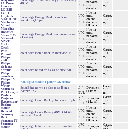
SolarEdge 1f. Home Energy Bank Battery
Kingston
?
nepoznat
120
400V
LC Power
EUR
rok
mj.
Lenovo
dolaska.
LG B2B
Nije na
LG IT
VPC:
putu,
Garan.
Logitech
SolarEdge Energy Bank Branch set
?
obično
120
MAETONE
konektora,10 pari
EUR
dolazi za
mj.
Manhattan
60 dana
Maxell
Microline
Nije na
Robotics
VPC:
putu,
Garan.
SolarEdge Energy Bank montažne ručke
MicroPOS
?
nepoznat
120
(4 ručke)
Microsoft
EUR
rok
mj.
NZXT
dolaska.
OKI
Nije na
Orink
VPC:
putu,
Garan.
Palit
SolarEdge Home Backup Interface, 1f
?
nepoznat
144
Patriot
EUR
rok
mj.
Philips
dolaska.
audio
Nije na
Philips
VPC:
putu,
Garan.
dodatna
SolarEdge podni stalak za Energy Bank
?
nepoznat
120
oprema
EUR
rok
mj.
Philips
dolaska.
monitori
Philips TV
Baterijski moduli i pribor, 3f. sustavi
Philips
Water
VPC:
Garan.
SolarEdge gornji poklopac za Home
Dovoljno
Solutions
?
120
Battery 48V
(4 kom)
Port Designs
EUR
mj.
Profixx
VPC:
Garan.
Dovoljno
Projecto
SolarEdge Home Backup Interface - 3ph
?
120
(2 kom)
Razne stvari
EUR
mj.
Realme
Nije na
mobile
VPC:
putu,
Garan.
Renusol
SolarEdge Home Battery 48V, 4.6kWh
?
obično
120
Samsung
module, 10god
EUR
dolazi za
mj.
B2B
60 dana
Samsung IT
Samsung
VPC:
Garan.
SolarEdge kabel set bat-inv., Home bat
Dovoljno
mobile
?
120