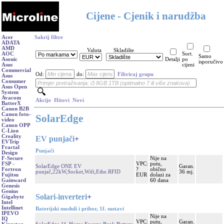
Cijene - Cjenik i narudžba
Acer
Sakrij filtre
ADATA
AMD
Valuta
Skladište
AOC
Sort.
Samo
Asonic
Detalji
po
isporučivo
Asus
cijeni
Commercial
Od:
do:
Filtriraj grupu
Asus
Consumer
Asus Open
System
Avacom
Akcije
Hitovi
Novi
BatterX
Canon B2B
Canon foto-
SolarEdge
video
Canon OPP
C-Lion
Creality
EV punjači
+
EVTrip
Fractal
Punjači
Design
Nije na
F-Secure
VPC:
putu,
FSP -
SolarEdge ONE EV
Garan.
?
obično
Fortron
punjač,22kW,Socket,Wifi,Ethe.RFID
36 mj.
EUR
dolazi za
Fujitsu
60 dana
Gainward
Genesis
Genius
Solari-inverteri
+
Gigabyte
Intel
Intellinet
Baterijski moduli i pribor, 1f. sustavi
IPEVO
Nije na
IQ
VPC:
putu,
Garan.