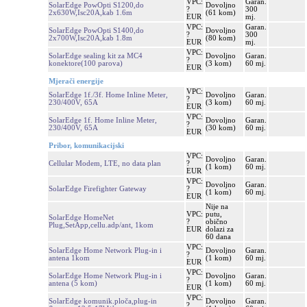
VPC:
Garan.
SolarEdge PowOpti S1200,do
Dovoljno
?
300
2x630W,Isc20A,kab 1.6m
(61 kom)
EUR
mj.
VPC:
Garan.
SolarEdge PowOpti S1400,do
Dovoljno
?
300
2x700W,Isc20A,kab 1.8m
(80 kom)
EUR
mj.
VPC:
SolarEdge sealing kit za MC4
Dovoljno
Garan.
?
konektore(100 parova)
(3 kom)
60 mj.
EUR
Mjerači energije
VPC:
SolarEdge 1f./3f. Home Inline Meter,
Dovoljno
Garan.
?
230/400V, 65A
(3 kom)
60 mj.
EUR
VPC:
SolarEdge 1f. Home Inline Meter,
Dovoljno
Garan.
?
230/400V, 65A
(30 kom)
60 mj.
EUR
Pribor, komunikacijski
VPC:
Dovoljno
Garan.
Cellular Modem, LTE, no data plan
?
(1 kom)
60 mj.
EUR
VPC:
Dovoljno
Garan.
SolarEdge Firefighter Gateway
?
(1 kom)
60 mj.
EUR
Nije na
VPC:
putu,
SolarEdge HomeNet
?
obično
Plug,SetApp,cellu.adp/ant, 1kom
EUR
dolazi za
60 dana
VPC:
SolarEdge Home Network Plug-in i
Dovoljno
Garan.
?
antena 1kom
(1 kom)
60 mj.
EUR
VPC:
SolarEdge Home Network Plug-in i
Dovoljno
Garan.
?
antena (5 kom)
(1 kom)
60 mj.
EUR
VPC:
SolarEdge komunik.ploča,plug-in
Dovoljno
Garan.
?