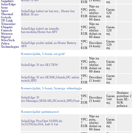
&Hub 3f.inv
(5 kom)
Sapphire
EUR
mj.
SolarEdge
Nije na
Sony
VPC:
putu,
Garan.
Spire
SolarEdge kabel set bat-inv., Home bat
?
obično
120
Thermal
&Hub 3f.inv
EUR
dolazi za
mj.
Grizzly
60 dana
TP-Link
Nije na
Trinasolar
VPC:
putu,
Garan.
Ubiquiti
SolarEdge kabel set između
?
obično
120
Unitech
bat.modula,Home bat.48V
EUR
dolazi za
mj.
Western
60 dana
Digital
WireTech
VPC:
Garan.
SolarEdge podni stalak za Home Battery
Dovoljno
Zebra
?
120
48V
(4 kom)
Technologies
EUR
mj.
Komercijalni, 3-fazni, on-grid
Nije na
VPC:
putu,
Garan.
SolarEdge 3f inv.SE17KW
?
obično
144
EUR
dolazi za
mj.
60 dana
VPC:
Garan.
SolarEdge 3f inv.SE30K,Glands,DC safety
Dovoljno
?
144
switch,SPD
(1 kom)
EUR
mj.
Komercijalni, 3-fazni, Synergy tehnologja
Dodatno
VPC:
Garan.
potrebne 2
SolarEdge 3f
Dovoljno
?
144
kom SE-
inv.Manager,SE66.6K,DCswitch,SPD,Fuse
(5 kom)
EUR
mj.
SUK
jedinice.
Komercijalni optimizatori
Nije na
VPC:
putu,
Garan.
SolarEdge PowOpti S1000,do
?
obično
300
2x525W,Isc20A, kab 0.1m
EUR
dolazi za
mj.
60 dana