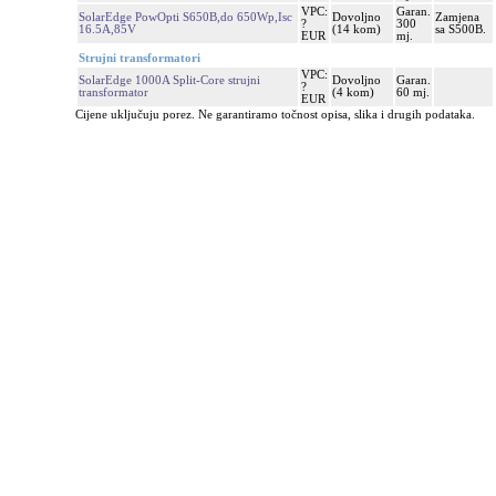
VPC:
Garan.
SolarEdge PowOpti S650B,do 650Wp,Isc
Dovoljno
Zamjena
?
300
16.5A,85V
(14 kom)
sa S500B.
EUR
mj.
Strujni transformatori
VPC:
SolarEdge 1000A Split-Core strujni
Dovoljno
Garan.
?
transformator
(4 kom)
60 mj.
EUR
Cijene uključuju porez. Ne garantiramo točnost opisa, slika i drugih podataka.