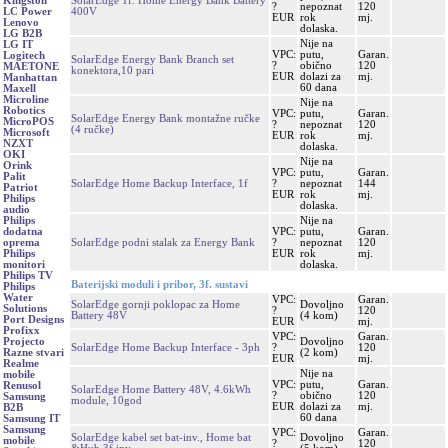
SolarEdge 1f. Home Energy Bank Battery
Kingston
?
nepoznat
120
400V
LC Power
EUR
rok
mj.
Lenovo
dolaska.
LG B2B
Nije na
LG IT
VPC:
putu,
Garan.
Logitech
SolarEdge Energy Bank Branch set
?
obično
120
MAETONE
konektora,10 pari
EUR
dolazi za
mj.
Manhattan
60 dana
Maxell
Microline
Nije na
Robotics
VPC:
putu,
Garan.
SolarEdge Energy Bank montažne ručke
MicroPOS
?
nepoznat
120
(4 ručke)
Microsoft
EUR
rok
mj.
NZXT
dolaska.
OKI
Nije na
Orink
VPC:
putu,
Garan.
Palit
SolarEdge Home Backup Interface, 1f
?
nepoznat
144
Patriot
EUR
rok
mj.
Philips
dolaska.
audio
Nije na
Philips
VPC:
putu,
Garan.
dodatna
SolarEdge podni stalak za Energy Bank
?
nepoznat
120
oprema
EUR
rok
mj.
Philips
dolaska.
monitori
Philips TV
Baterijski moduli i pribor, 3f. sustavi
Philips
Water
VPC:
Garan.
SolarEdge gornji poklopac za Home
Dovoljno
Solutions
?
120
Battery 48V
(4 kom)
Port Designs
EUR
mj.
Profixx
VPC:
Garan.
Dovoljno
Projecto
SolarEdge Home Backup Interface - 3ph
?
120
(2 kom)
Razne stvari
EUR
mj.
Realme
Nije na
mobile
VPC:
putu,
Garan.
Renusol
SolarEdge Home Battery 48V, 4.6kWh
?
obično
120
Samsung
module, 10god
EUR
dolazi za
mj.
B2B
60 dana
Samsung IT
Samsung
VPC:
Garan.
SolarEdge kabel set bat-inv., Home bat
Dovoljno
mobile
?
120