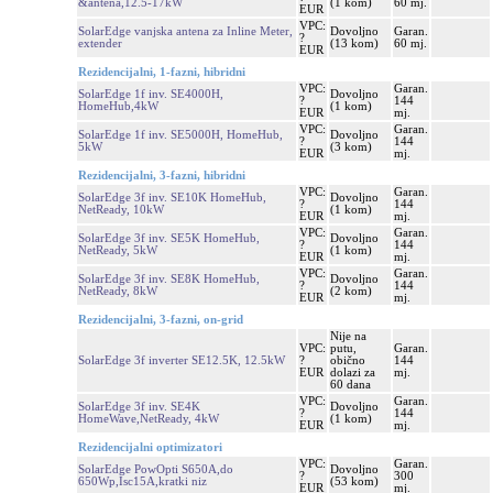
&antena,12.5-17kW
(1 kom)
60 mj.
EUR
VPC:
SolarEdge vanjska antena za Inline Meter,
Dovoljno
Garan.
?
extender
(13 kom)
60 mj.
EUR
Rezidencijalni, 1-fazni, hibridni
VPC:
Garan.
SolarEdge 1f inv. SE4000H,
Dovoljno
?
144
HomeHub,4kW
(1 kom)
EUR
mj.
VPC:
Garan.
SolarEdge 1f inv. SE5000H, HomeHub,
Dovoljno
?
144
5kW
(3 kom)
EUR
mj.
Rezidencijalni, 3-fazni, hibridni
VPC:
Garan.
SolarEdge 3f inv. SE10K HomeHub,
Dovoljno
?
144
NetReady, 10kW
(1 kom)
EUR
mj.
VPC:
Garan.
SolarEdge 3f inv. SE5K HomeHub,
Dovoljno
?
144
NetReady, 5kW
(1 kom)
EUR
mj.
VPC:
Garan.
SolarEdge 3f inv. SE8K HomeHub,
Dovoljno
?
144
NetReady, 8kW
(2 kom)
EUR
mj.
Rezidencijalni, 3-fazni, on-grid
Nije na
VPC:
putu,
Garan.
SolarEdge 3f inverter SE12.5K, 12.5kW
?
obično
144
EUR
dolazi za
mj.
60 dana
VPC:
Garan.
SolarEdge 3f inv. SE4K
Dovoljno
?
144
HomeWave,NetReady, 4kW
(1 kom)
EUR
mj.
Rezidencijalni optimizatori
VPC:
Garan.
SolarEdge PowOpti S650A,do
Dovoljno
?
300
650Wp,Isc15A,kratki niz
(53 kom)
EUR
mj.