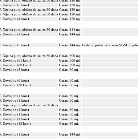
R
Nije na putu, obično dolazi za 60 dana
Garan. 120 mj.
R
Dovoljno (5 kom)
Garan. 120 mj.
R
Nije na putu, obično dolazi za 60 dana
Garan. 120 mj.
R
Nije na putu, obično dolazi za 60 dana
Garan. 120 mj.
R
Dovoljno (4 kom)
Garan. 120 mj.
R
Nije na putu, obično dolazi za 60 dana
Garan. 144 mj.
R
Dovoljno (1 kom)
Garan. 144 mj.
R
Dovoljno (5 kom)
Garan. 144 mj.
Dodatno potrebne 2 kom SE-SUK jedin
R
Nije na putu, obično dolazi za 60 dana
Garan. 300 mj.
R
Dovoljno (61 kom)
Garan. 300 mj.
R
Dovoljno (80 kom)
Garan. 300 mj.
R
Dovoljno (3 kom)
Garan. 60 mj.
R
Dovoljno (6 kom)
Garan. 60 mj.
R
Dovoljno (30 kom)
Garan. 60 mj.
R
Dovoljno (1 kom)
Garan. 60 mj.
R
Dovoljno (1 kom)
Garan. 60 mj.
R
Nije na putu, obično dolazi za 60 dana
R
Dovoljno (1 kom)
Garan. 60 mj.
R
Dovoljno (1 kom)
Garan. 60 mj.
R
Dovoljno (1 kom)
Garan. 60 mj.
R
Dovoljno (13 kom)
Garan. 60 mj.
R
Dovoljno (1 kom)
Garan. 144 mj.