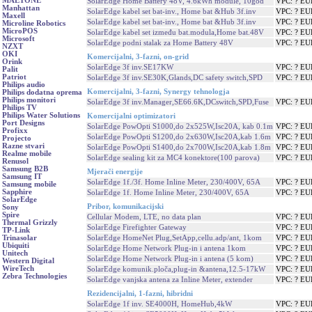
MAETONE
SolarEdge Home Battery 48V, 4.6kWh module, 10god
VPC: ? EU
Manhattan
SolarEdge kabel set bat-inv., Home bat &Hub 3f.inv
VPC: ? EU
Maxell
SolarEdge kabel set bat-inv., Home bat &Hub 3f.inv
VPC: ? EU
Microline Robotics
MicroPOS
SolarEdge kabel set između bat.modula,Home bat.48V
VPC: ? EU
Microsoft
SolarEdge podni stalak za Home Battery 48V
VPC: ? EU
NZXT
OKI
Komercijalni, 3-fazni, on-grid
Orink
SolarEdge 3f inv.SE17KW
VPC: ? EU
Palit
Patriot
SolarEdge 3f inv.SE30K,Glands,DC safety switch,SPD
VPC: ? EU
Philips audio
Komercijalni, 3-fazni, Synergy tehnologja
Philips dodatna oprema
Philips monitori
SolarEdge 3f inv.Manager,SE66.6K,DCswitch,SPD,Fuse
VPC: ? EU
Philips TV
Philips Water Solutions
Komercijalni optimizatori
Port Designs
SolarEdge PowOpti S1000,do 2x525W,Isc20A, kab 0.1m
VPC: ? EU
Profixx
SolarEdge PowOpti S1200,do 2x630W,Isc20A,kab 1.6m
VPC: ? EU
Projecto
Razne stvari
SolarEdge PowOpti S1400,do 2x700W,Isc20A,kab 1.8m
VPC: ? EU
Realme mobile
SolarEdge sealing kit za MC4 konektore(100 parova)
VPC: ? EU
Renusol
Samsung B2B
Mjerači energije
Samsung IT
SolarEdge 1f./3f. Home Inline Meter, 230/400V, 65A
VPC: ? EU
Samsung mobile
Sapphire
SolarEdge 1f. Home Inline Meter, 230/400V, 65A
VPC: ? EU
SolarEdge
Pribor, komunikacijski
Sony
Spire
Cellular Modem, LTE, no data plan
VPC: ? EU
Thermal Grizzly
SolarEdge Firefighter Gateway
VPC: ? EU
TP-Link
SolarEdge HomeNet Plug,SetApp,cellu.adp/ant, 1kom
VPC: ? EU
Trinasolar
Ubiquiti
SolarEdge Home Network Plug-in i antena 1kom
VPC: ? EU
Unitech
SolarEdge Home Network Plug-in i antena (5 kom)
VPC: ? EU
Western Digital
WireTech
SolarEdge komunik.ploča,plug-in &antena,12.5-17kW
VPC: ? EU
Zebra Technologies
SolarEdge vanjska antena za Inline Meter, extender
VPC: ? EU
Rezidencijalni, 1-fazni, hibridni
SolarEdge 1f inv. SE4000H, HomeHub,4kW
VPC: ? EU