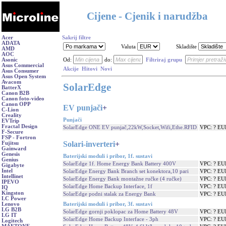
Cijene - Cjenik i narudžba
Acer
Sakrij filtre
ADATA
Valuta
Skladište
AMD
AOC
Asonic
Od:
do:
Filtriraj grupu
Asus Commercial
Akcije
Hitovi
Novi
Asus Consumer
Asus Open System
Avacom
SolarEdge
BatterX
Canon B2B
Canon foto-video
Canon OPP
EV punjači
+
C-Lion
Creality
Punjači
EVTrip
Fractal Design
SolarEdge ONE EV punjač,22kW,Socket,Wifi,Ethe.RFID
VPC: ? EU
F-Secure
FSP - Fortron
Solari-inverteri
+
Fujitsu
Gainward
Genesis
Baterijski moduli i pribor, 1f. sustavi
Genius
SolarEdge 1f. Home Energy Bank Battery 400V
VPC: ? EU
Gigabyte
Intel
SolarEdge Energy Bank Branch set konektora,10 pari
VPC: ? EU
Intellinet
SolarEdge Energy Bank montažne ručke (4 ručke)
VPC: ? EU
IPEVO
SolarEdge Home Backup Interface, 1f
VPC: ? EU
IQ
Kingston
SolarEdge podni stalak za Energy Bank
VPC: ? EU
LC Power
Baterijski moduli i pribor, 3f. sustavi
Lenovo
LG B2B
SolarEdge gornji poklopac za Home Battery 48V
VPC: ? EU
LG IT
SolarEdge Home Backup Interface - 3ph
VPC: ? EU
Logitech