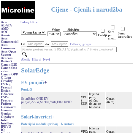
Cijene - Cjenik i narudžba
Acer
Sakrij filtre
ADATA
AMD
Valuta
Skladište
AOC
Sort.
Samo
Asonic
Detalji
po
isporučivo
Asus
cijeni
Commercial
Od:
do:
Filtriraj grupu
Asus
Consumer
Asus Open
System
Avacom
Akcije
Hitovi
Novi
BatterX
Canon B2B
Canon foto-
SolarEdge
video
Canon OPP
C-Lion
Creality
EV punjači
+
EVTrip
Fractal
Punjači
Design
Nije na
F-Secure
VPC:
putu,
FSP -
SolarEdge ONE EV
Garan.
?
obično
Fortron
punjač,22kW,Socket,Wifi,Ethe.RFID
36 mj.
EUR
dolazi za
Fujitsu
60 dana
Gainward
Genesis
Genius
Solari-inverteri
+
Gigabyte
Intel
Intellinet
Baterijski moduli i pribor, 1f. sustavi
IPEVO
Nije na
IQ
VPC:
putu,
Garan.