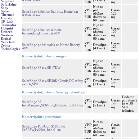
&Hub 3f.inv
(5 kom)
Sapphire
EUR
mj.
SolarEdge
Nije na
Sony
VPC:
putu,
Garan.
Spire
SolarEdge kabel set bat-inv., Home bat
?
obično
120
Thermal
&Hub 3f.inv
EUR
dolazi za
mj.
Grizzly
60 dana
TP-Link
Nije na
Trinasolar
VPC:
putu,
Garan.
Ubiquiti
SolarEdge kabel set između
?
obično
120
Unitech
bat.modula,Home bat.48V
EUR
dolazi za
mj.
Western
60 dana
Digital
WireTech
VPC:
Garan.
SolarEdge podni stalak za Home Battery
Dovoljno
Zebra
?
120
48V
(4 kom)
Technologies
EUR
mj.
Komercijalni, 3-fazni, on-grid
Nije na
VPC:
putu,
Garan.
SolarEdge 3f inv.SE17KW
?
obično
144
EUR
dolazi za
mj.
60 dana
VPC:
Garan.
SolarEdge 3f inv.SE30K,Glands,DC safety
Dovoljno
?
144
switch,SPD
(1 kom)
EUR
mj.
Komercijalni, 3-fazni, Synergy tehnologja
Dodatno
VPC:
Garan.
potrebne 2
SolarEdge 3f
Dovoljno
?
144
kom SE-
inv.Manager,SE66.6K,DCswitch,SPD,Fuse
(5 kom)
EUR
mj.
SUK
jedinice.
Komercijalni optimizatori
Nije na
VPC:
putu,
Garan.
SolarEdge PowOpti S1000,do
?
obično
300
2x525W,Isc20A, kab 0.1m
EUR
dolazi za
mj.
60 dana