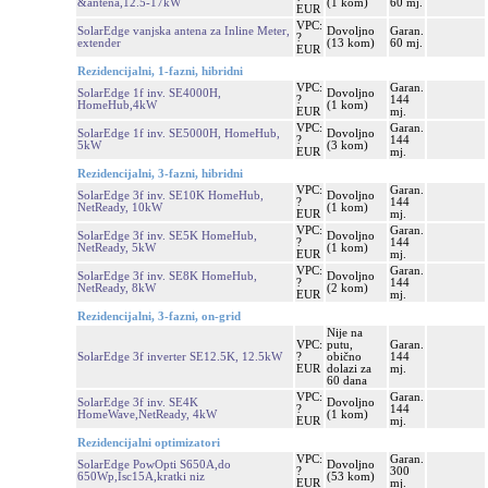
&antena,12.5-17kW
(1 kom)
60 mj.
EUR
VPC:
SolarEdge vanjska antena za Inline Meter,
Dovoljno
Garan.
?
extender
(13 kom)
60 mj.
EUR
Rezidencijalni, 1-fazni, hibridni
VPC:
Garan.
SolarEdge 1f inv. SE4000H,
Dovoljno
?
144
HomeHub,4kW
(1 kom)
EUR
mj.
VPC:
Garan.
SolarEdge 1f inv. SE5000H, HomeHub,
Dovoljno
?
144
5kW
(3 kom)
EUR
mj.
Rezidencijalni, 3-fazni, hibridni
VPC:
Garan.
SolarEdge 3f inv. SE10K HomeHub,
Dovoljno
?
144
NetReady, 10kW
(1 kom)
EUR
mj.
VPC:
Garan.
SolarEdge 3f inv. SE5K HomeHub,
Dovoljno
?
144
NetReady, 5kW
(1 kom)
EUR
mj.
VPC:
Garan.
SolarEdge 3f inv. SE8K HomeHub,
Dovoljno
?
144
NetReady, 8kW
(2 kom)
EUR
mj.
Rezidencijalni, 3-fazni, on-grid
Nije na
VPC:
putu,
Garan.
SolarEdge 3f inverter SE12.5K, 12.5kW
?
obično
144
EUR
dolazi za
mj.
60 dana
VPC:
Garan.
SolarEdge 3f inv. SE4K
Dovoljno
?
144
HomeWave,NetReady, 4kW
(1 kom)
EUR
mj.
Rezidencijalni optimizatori
VPC:
Garan.
SolarEdge PowOpti S650A,do
Dovoljno
?
300
650Wp,Isc15A,kratki niz
(53 kom)
EUR
mj.