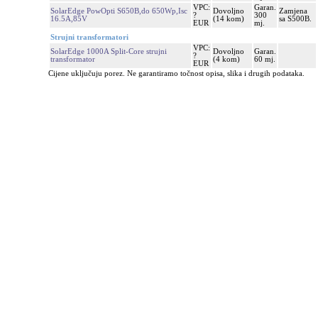
VPC:
Garan.
SolarEdge PowOpti S650B,do 650Wp,Isc
Dovoljno
Zamjena
?
300
16.5A,85V
(14 kom)
sa S500B.
EUR
mj.
Strujni transformatori
VPC:
SolarEdge 1000A Split-Core strujni
Dovoljno
Garan.
?
transformator
(4 kom)
60 mj.
EUR
Cijene uključuju porez. Ne garantiramo točnost opisa, slika i drugih podataka.