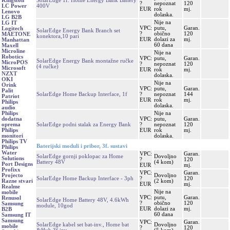
SolarEdge 1f. Home Energy Bank Battery
Kingston
?
nepoznat
120
400V
LC Power
EUR
rok
mj.
Lenovo
dolaska.
LG B2B
Nije na
LG IT
VPC:
putu,
Garan.
Logitech
SolarEdge Energy Bank Branch set
?
obično
120
MAETONE
konektora,10 pari
EUR
dolazi za
mj.
Manhattan
60 dana
Maxell
Microline
Nije na
Robotics
VPC:
putu,
Garan.
SolarEdge Energy Bank montažne ručke
MicroPOS
?
nepoznat
120
(4 ručke)
Microsoft
EUR
rok
mj.
NZXT
dolaska.
OKI
Nije na
Orink
VPC:
putu,
Garan.
Palit
SolarEdge Home Backup Interface, 1f
?
nepoznat
144
Patriot
EUR
rok
mj.
Philips
dolaska.
audio
Nije na
Philips
VPC:
putu,
Garan.
dodatna
SolarEdge podni stalak za Energy Bank
?
nepoznat
120
oprema
EUR
rok
mj.
Philips
dolaska.
monitori
Philips TV
Baterijski moduli i pribor, 3f. sustavi
Philips
Water
VPC:
Garan.
SolarEdge gornji poklopac za Home
Dovoljno
Solutions
?
120
Battery 48V
(4 kom)
Port Designs
EUR
mj.
Profixx
VPC:
Garan.
Dovoljno
Projecto
SolarEdge Home Backup Interface - 3ph
?
120
(2 kom)
Razne stvari
EUR
mj.
Realme
Nije na
mobile
VPC:
putu,
Garan.
Renusol
SolarEdge Home Battery 48V, 4.6kWh
?
obično
120
Samsung
module, 10god
EUR
dolazi za
mj.
B2B
60 dana
Samsung IT
Samsung
VPC:
Garan.
SolarEdge kabel set bat-inv., Home bat
Dovoljno
mobile
?
120