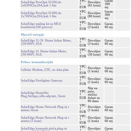
VPC:
Garan.
SolarEdge PowOpti S1200,do
Dovoljno
?
300
2x630W,Isc20A,kab 1.6m
(61 kom)
EUR
mj.
VPC:
Garan.
SolarEdge PowOpti S1400,do
Dovoljno
?
300
2x700W,Isc20A,kab 1.8m
(80 kom)
EUR
mj.
VPC:
SolarEdge sealing kit za MC4
Dovoljno
Garan.
?
konektore(100 parova)
(3 kom)
60 mj.
EUR
Mjerači energije
VPC:
SolarEdge 1f./3f. Home Inline Meter,
Dovoljno
Garan.
?
230/400V, 65A
(3 kom)
60 mj.
EUR
VPC:
SolarEdge 1f. Home Inline Meter,
Dovoljno
Garan.
?
230/400V, 65A
(30 kom)
60 mj.
EUR
Pribor, komunikacijski
VPC:
Dovoljno
Garan.
Cellular Modem, LTE, no data plan
?
(1 kom)
60 mj.
EUR
VPC:
Dovoljno
Garan.
SolarEdge Firefighter Gateway
?
(1 kom)
60 mj.
EUR
Nije na
VPC:
putu,
SolarEdge HomeNet
?
obično
Plug,SetApp,cellu.adp/ant, 1kom
EUR
dolazi za
60 dana
VPC:
SolarEdge Home Network Plug-in i
Dovoljno
Garan.
?
antena 1kom
(1 kom)
60 mj.
EUR
VPC:
SolarEdge Home Network Plug-in i
Dovoljno
Garan.
?
antena (5 kom)
(1 kom)
60 mj.
EUR
VPC:
SolarEdge komunik.ploča,plug-in
Dovoljno
Garan.
?