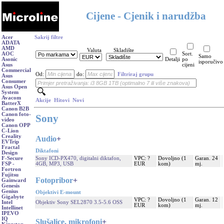
Cijene - Cjenik i narudžba
Acer
Sakrij filtre
ADATA
AMD
Valuta
Skladište
AOC
Sort.
Samo
Asonic
Detalji
po
isporučivo
Asus
cijeni
Commercial
Od:
do:
Filtriraj grupu
Asus
Consumer
Asus Open
System
Avacom
Akcije
Hitovi
Novi
BatterX
Canon B2B
Canon foto-
Sony
video
Canon OPP
C-Lion
Creality
Audio
+
EVTrip
Fractal
Diktafoni
Design
Sony ICD-PX470, digitalni diktafon,
VPC: ?
Dovoljno (1
Garan. 24
F-Secure
4GB, MP3, USB
EUR
kom)
mj.
FSP -
Fortron
Fujitsu
Fotopribor
+
Gainward
Genesis
Genius
Objektivi E-mount
Gigabyte
VPC: ?
Dovoljno (1
Garan. 12
Objektiv Sony SEL2870 3.5-5.6 OSS
Intel
EUR
kom)
mj.
Intellinet
IPEVO
IQ
Slušalice, mikrofoni
+