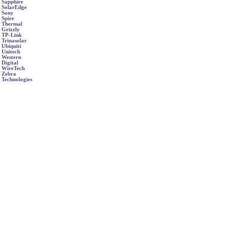
Sapphire
SolarEdge
Sony
Spire
Thermal
Grizzly
TP-Link
Trinasolar
Ubiquiti
Unitech
Western
Digital
WireTech
Zebra
Technologies