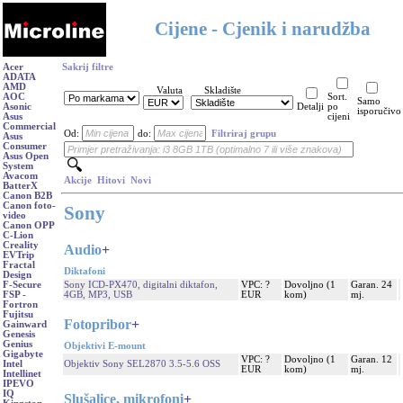
Cijene - Cjenik i narudžba
Acer
Sakrij filtre
ADATA
AMD
Valuta
Skladište
AOC
Sort.
Samo
Asonic
Detalji
po
isporučivo
Asus
cijeni
Commercial
Od:
do:
Filtriraj grupu
Asus
Consumer
Asus Open
System
Avacom
Akcije
Hitovi
Novi
BatterX
Canon B2B
Canon foto-
Sony
video
Canon OPP
C-Lion
Creality
Audio
+
EVTrip
Fractal
Diktafoni
Design
Sony ICD-PX470, digitalni diktafon,
VPC: ?
Dovoljno (1
Garan. 24
F-Secure
4GB, MP3, USB
EUR
kom)
mj.
FSP -
Fortron
Fujitsu
Fotopribor
+
Gainward
Genesis
Genius
Objektivi E-mount
Gigabyte
VPC: ?
Dovoljno (1
Garan. 12
Objektiv Sony SEL2870 3.5-5.6 OSS
Intel
EUR
kom)
mj.
Intellinet
IPEVO
IQ
Slušalice, mikrofoni
+