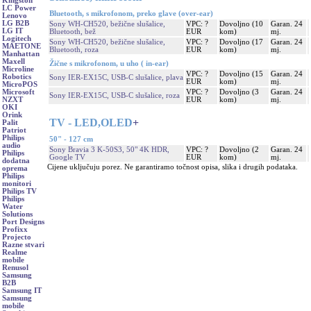
Kingston
LC Power
Bluetooth, s mikrofonom, preko glave (over-ear)
Lenovo
LG B2B
Sony WH-CH520, bežične slušalice,
VPC: ?
Dovoljno (10
Garan. 24
LG IT
Bluetooth, bež
EUR
kom)
mj.
Logitech
Sony WH-CH520, bežične slušalice,
VPC: ?
Dovoljno (17
Garan. 24
MAETONE
Bluetooth, roza
EUR
kom)
mj.
Manhattan
Maxell
Žične s mikrofonom, u uho ( in-ear)
Microline
VPC: ?
Dovoljno (15
Garan. 24
Robotics
Sony IER-EX15C, USB-C slušalice, plava
EUR
kom)
mj.
MicroPOS
VPC: ?
Dovoljno (3
Garan. 24
Microsoft
Sony IER-EX15C, USB-C slušalice, roza
EUR
kom)
mj.
NZXT
OKI
Orink
TV - LED,OLED
+
Palit
Patriot
Philips
50" - 127 cm
audio
Sony Bravia 3 K-50S3, 50" 4K HDR,
VPC: ?
Dovoljno (2
Garan. 24
Philips
Google TV
EUR
kom)
mj.
dodatna
Cijene uključuju porez. Ne garantiramo točnost opisa, slika i drugih podataka.
oprema
Philips
monitori
Philips TV
Philips
Water
Solutions
Port Designs
Profixx
Projecto
Razne stvari
Realme
mobile
Renusol
Samsung
B2B
Samsung IT
Samsung
mobile