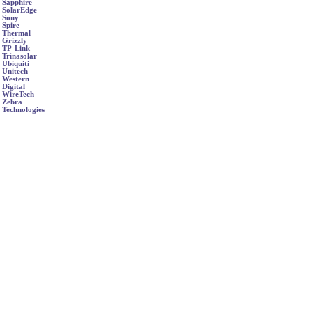
Sapphire
SolarEdge
Sony
Spire
Thermal
Grizzly
TP-Link
Trinasolar
Ubiquiti
Unitech
Western
Digital
WireTech
Zebra
Technologies